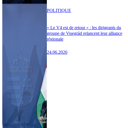
POLITIQUE
« Le V4 est de retour » : les dirigeants du
groupe de Visegrád relancent leur alliance
régionale
24.06.2026