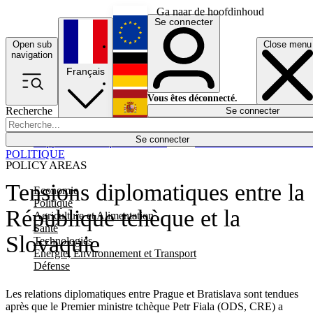
Ga naar de hoofdinhoud
Se connecter
Open sub
Close menu
English
navigation
Français
Deutsch
Vous êtes déconnecté.
Recherche
Se connecter
Español
Lumières éteintes
Se connecter
Rapporteur
Politique
Économie
Newsletters
Evénements
Em
POLITIQUE
POLICY AREAS
Tensions diplomatiques entre la
Economie
Politique
République tchèque et la
Agriculture et Alimentation
Santé
Slovaquie
Technologies
Energie, Environnement et Transport
Défense
Les relations diplomatiques entre Prague et Bratislava sont tendues
après que le Premier ministre tchèque Petr Fiala (ODS, CRE) a