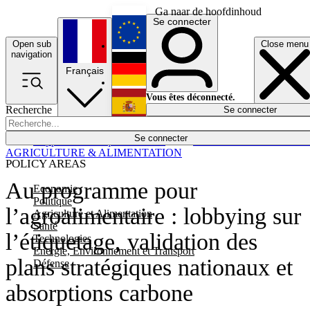
Ga naar de hoofdinhoud
Se connecter
Open sub
Close menu
English
navigation
Français
Deutsch
Vous êtes déconnecté.
Recherche
Se connecter
Español
Lumières éteintes
Se connecter
Rapporteur
Politique
Économie
Newsletters
Evénements
Em
AGRICULTURE & ALIMENTATION
POLICY AREAS
Au programme pour
Economie
Politique
l’agroalimentaire : lobbying sur
Agriculture et Alimentation
Santé
l’étiquetage, validation des
Technologies
Energie, Environnement et Transport
plans stratégiques nationaux et
Défense
absorptions carbone