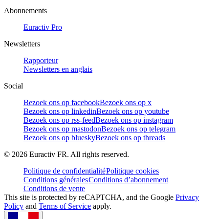
Abonnements
Euractiv Pro
Newsletters
Rapporteur
Newsletters en anglais
Social
Bezoek ons op facebook
Bezoek ons op x
Bezoek ons op linkedin
Bezoek ons op youtube
Bezoek ons op rss-feed
Bezoek ons op instagram
Bezoek ons op mastodon
Bezoek ons op telegram
Bezoek ons op bluesky
Bezoek ons op threads
©
2026
Euractiv FR. All rights reserved.
Politique de confidentialité
Politique cookies
Conditions générales
Conditions d’abonnement
Conditions de vente
This site is protected by reCAPTCHA, and the Google
Privacy
Policy
and
Terms of Service
apply.