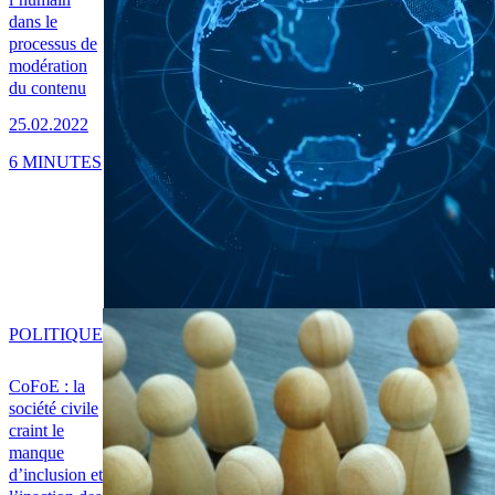
dans le
processus de
modération
du contenu
25.02.2022
6 MINUTES
POLITIQUE
CoFoE : la
société civile
craint le
manque
d’inclusion et