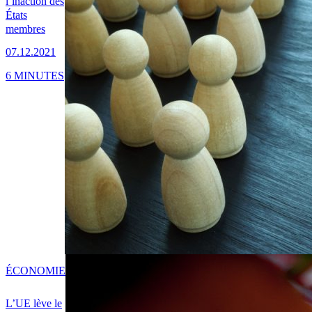
l’inaction des
États
membres
07.12.2021
6 MINUTES
ÉCONOMIE
L’UE lève le