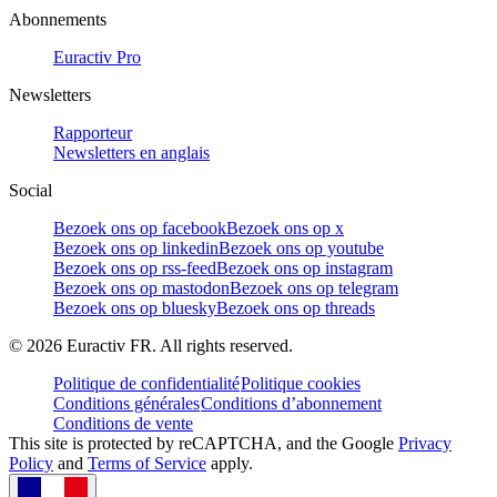
Abonnements
Euractiv Pro
Newsletters
Rapporteur
Newsletters en anglais
Social
Bezoek ons op facebook
Bezoek ons op x
Bezoek ons op linkedin
Bezoek ons op youtube
Bezoek ons op rss-feed
Bezoek ons op instagram
Bezoek ons op mastodon
Bezoek ons op telegram
Bezoek ons op bluesky
Bezoek ons op threads
©
2026
Euractiv FR. All rights reserved.
Politique de confidentialité
Politique cookies
Conditions générales
Conditions d’abonnement
Conditions de vente
This site is protected by reCAPTCHA, and the Google
Privacy
Policy
and
Terms of Service
apply.