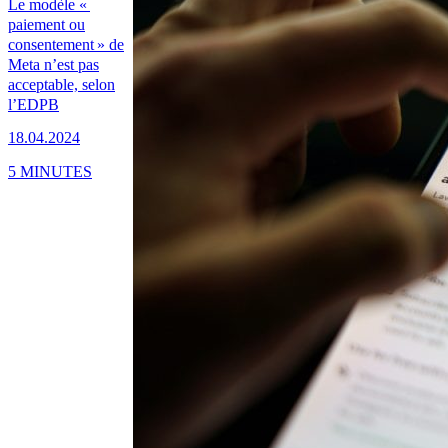
Le modèle «
paiement ou
consentement » de
Meta n’est pas
acceptable, selon
l’EDPB
18.04.2024
5 MINUTES