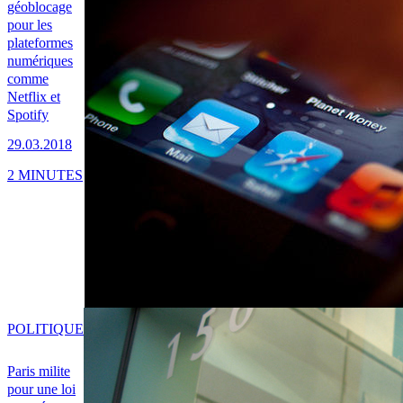
géoblocage
pour les
plateformes
numériques
comme
Netflix et
Spotify
29.03.2018
2 MINUTES
POLITIQUE
Paris milite
pour une loi