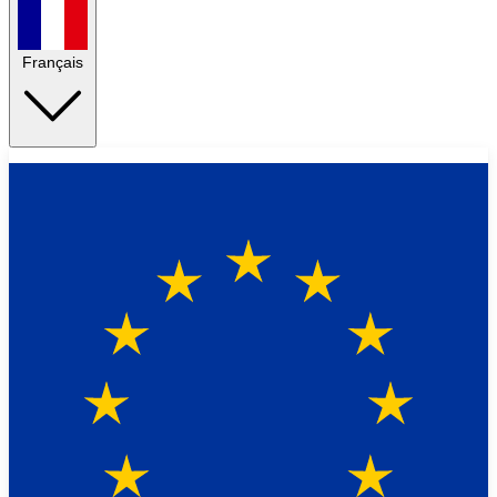
Français