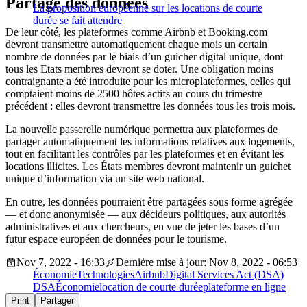
Partage des données
La proposition européenne sur les locations de courte
durée se fait attendre
De leur côté, les plateformes comme Airbnb et Booking.com
devront transmettre automatiquement chaque mois un certain
nombre de données par le biais d’un guicher digital unique, dont
tous les Etats membres devront se doter. Une obligation moins
contraignante a été introduite pour les microplateformes, celles qui
comptaient moins de 2500 hôtes actifs au cours du trimestre
précédent : elles devront transmettre les données tous les trois mois.
La nouvelle passerelle numérique permettra aux plateformes de
partager automatiquement les informations relatives aux logements,
tout en facilitant les contrôles par les plateformes et en évitant les
locations illicites. Les États membres devront maintenir un guichet
unique d’information via un site web national.
En outre, les données pourraient être partagées sous forme agrégée
— et donc anonymisée — aux décideurs politiques, aux autorités
administratives et aux chercheurs, en vue de jeter les bases d’un
futur espace européen de données pour le tourisme.
Nov 7, 2022 - 16:33
Dernière mise à jour: Nov 8, 2022 - 06:53
Économie
Technologies
Airbnb
Digital Services Act (DSA)
DSA
Économie
location de courte durée
plateforme en ligne
Print
Partager