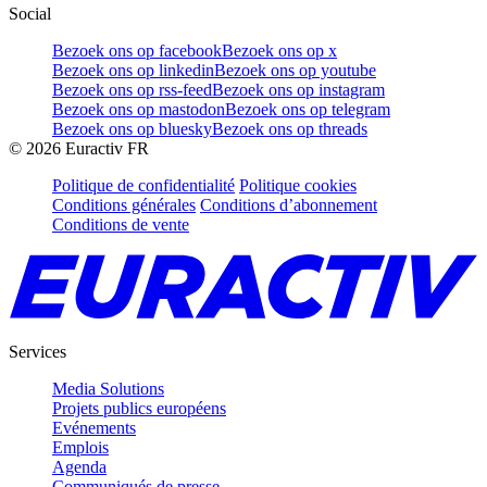
Social
Bezoek ons op facebook
Bezoek ons op x
Bezoek ons op linkedin
Bezoek ons op youtube
Bezoek ons op rss-feed
Bezoek ons op instagram
Bezoek ons op mastodon
Bezoek ons op telegram
Bezoek ons op bluesky
Bezoek ons op threads
©
2026
Euractiv FR
Politique de confidentialité
Politique cookies
Conditions générales
Conditions d’abonnement
Conditions de vente
Services
Media Solutions
Projets publics européens
Evénements
Emplois
Agenda
Communiqués de presse