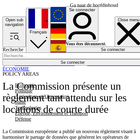
Ga naar de hoofdinhoud
Se connecter
Open sub
Close menu
English
navigation
Français
Deutsch
Vous êtes déconnecté.
Recherche
Se connecter
Español
Lumières éteintes
Se connecter
Rapporteur
Politique
Économie
Newsletters
Evénements
Em
ÉCONOMIE
POLICY AREAS
La Commission présente un
Economie
Politique
règlement tant attendu sur les
Agriculture et Alimentation
Santé
locations de courte durée
Technologies
Energie, Environnement et Transport
Défense
La Commission européenne a publié un nouveau règlement visant à
harmoniser le partage de données que génèrent les opérateurs de