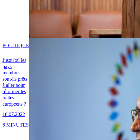
POLITIQUE
Jusqu'où les
pays
membres
sont-ils prêts
à aller pour
réformer les
traités
européens ?
18.07.2022
6 MINUTES