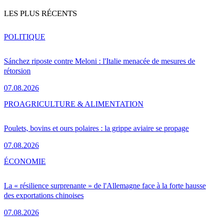
LES PLUS RÉCENTS
POLITIQUE
Sánchez riposte contre Meloni : l'Italie menacée de mesures de
rétorsion
07.08.2026
PRO
AGRICULTURE & ALIMENTATION
Poulets, bovins et ours polaires : la grippe aviaire se propage
07.08.2026
ÉCONOMIE
La « résilience surprenante » de l'Allemagne face à la forte hausse
des exportations chinoises
07.08.2026