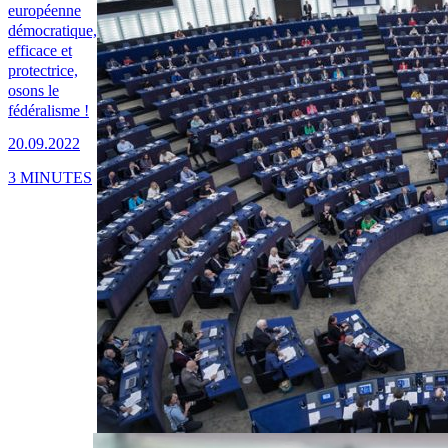
européenne
démocratique,
efficace et
protectrice,
osons le
fédéralisme !
20.09.2022
3 MINUTES