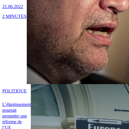
21.06.2022
2 MINUTES
POLITIQUE
L’élargissement
pourrait
permettre une
réforme de
l’UE