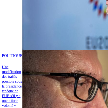
POLITIQUE
Une
modification
des traités
possible sous
la présidence
tchèque de
l’UE s’il y a
une « forte
volonté »