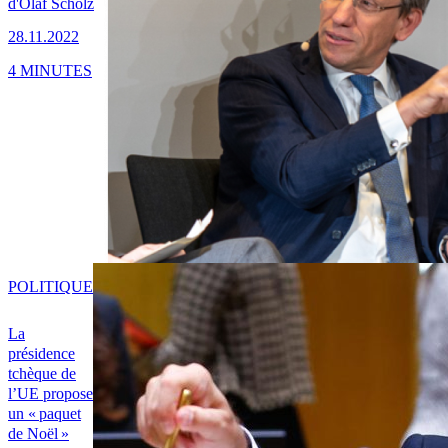
d'Olaf Scholz
28.11.2022
4 MINUTES
POLITIQUE
La
présidence
tchèque de
l’UE propose
un « paquet
de Noël »