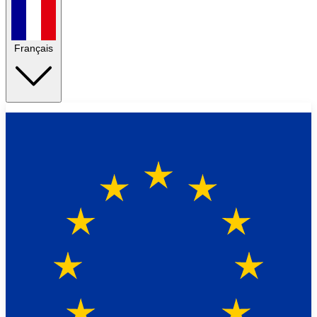
Français