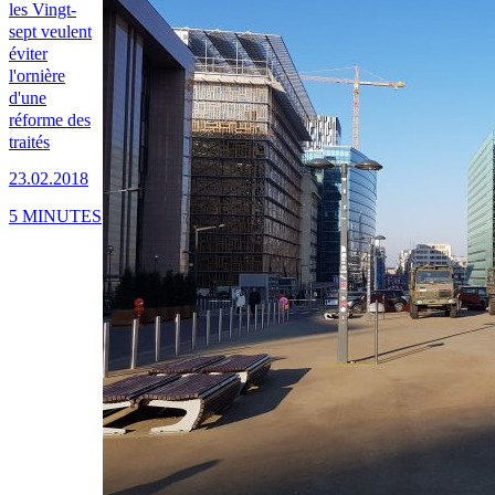
les Vingt-
sept veulent
éviter
l'ornière
d'une
réforme des
traités
23.02.2018
5 MINUTES