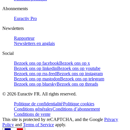
Abonnements
Euractiv Pro
Newsletters
Rapporteur
Newsletters en anglais
Social
Bezoek ons op facebook
Bezoek ons op x
Bezoek ons op linkedin
Bezoek ons op youtube
Bezoek ons op rss-feed
Bezoek ons op instagram
Bezoek ons op mastodon
Bezoek ons op telegram
Bezoek ons op bluesky
Bezoek ons op threads
©
2026
Euractiv FR. All rights reserved.
Politique de confidentialité
Politique cookies
Conditions générales
Conditions d’abonnement
Conditions de vente
This site is protected by reCAPTCHA, and the Google
Privacy
Policy
and
Terms of Service
apply.