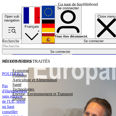
Ga naar de hoofdinhoud
Se connecter
Open sub
Close menu
English
navigation
Français
Deutsch
Vous êtes déconnecté.
Recherche
Se connecter
Español
Lumières éteintes
Se connecter
Rapporteur
Politique
Économie
Newsletters
Evénements
Em
POLICY AREAS
RÉFORME DES TRAITÉS
Economie
POLITIQUE
Politique
Agriculture et Alimentation
Santé
Pas
Technologies
d'élargissement
Energie, Environnement et Transport
sans réforme
Défense
de l'UE, selon
un haut
conseiller