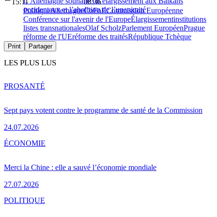
L’Allemagne souhaite un élargissement aux Balkans
15:11
08:36
occidentaux et l’abolition de l’unanimité
Politique
Allemagne
CoFoE
Commission Européenne
Conférence sur l'avenir de l'Europe
Élargissement
institutions
listes transnationales
Olaf Scholz
Parlement Européen
Prague
réforme de l'UE
réforme des traités
République Tchèque
Print
Partager
LES PLUS LUS
PRO
SANTÉ
Sept pays votent contre le programme de santé de la Commission
24.07.2026
ÉCONOMIE
Merci la Chine : elle a sauvé l’économie mondiale
27.07.2026
POLITIQUE