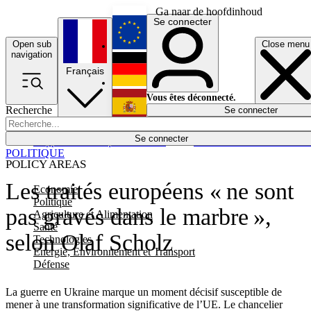
Ga naar de hoofdinhoud
Se connecter
Open sub
Close menu
English
navigation
Français
Deutsch
Vous êtes déconnecté.
Recherche
Se connecter
Español
Lumières éteintes
Se connecter
Rapporteur
Politique
Économie
Newsletters
Evénements
Em
POLITIQUE
POLICY AREAS
Les traités européens « ne sont
Economie
Politique
pas gravés dans le marbre »,
Agriculture et Alimentation
Santé
selon Olaf Scholz
Technologies
Energie, Environnement et Transport
Défense
La guerre en Ukraine marque un moment décisif susceptible de
mener à une transformation significative de l’UE. Le chancelier