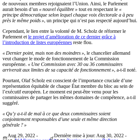
de nouveaux membres rejoignaient l’Union. Ainsi, le Parlement
aurait besoin d’un
« nouvel équilibre »
tout en respectant le
«
principe démocratique selon lequel chaque voix électorale a à peu
près le même poids »
, un principe qui n’est pas respecté aujourd’hui.
Cependant, le lien entre la volonté de M. Scholz de réformer le
Parlement et
le projet d’amélioration de ce dernier grâce à
l’introduction de listes européennes
reste flou.
« Dernier point, mais non des moindres »
, le chancelier allemand
veut changer le mode de fonctionnement de la Commission
européenne.
« Une Commission avec 30 ou 36 commissaires
arriverait aux limites de sa capacité de fonctionnement »
, a-t-il noté.
Pourtant, Olaf Scholz est conscient de l’importance cruciale d’une
représentation équitable de chaque État membre du bloc au sein de
l’exécutif européen. Le moment est peut-être venu pour les
commissaires de partager les mêmes domaines de compétence, a-t-il
suggéré.
« Qu’y a-t-il de mal à ce que deux commissaires soient
conjointement responsables d’une seule et même direction
générale ? »
Aug 29, 2022 -
Dernière mise à jour: Aug 30, 2022 -