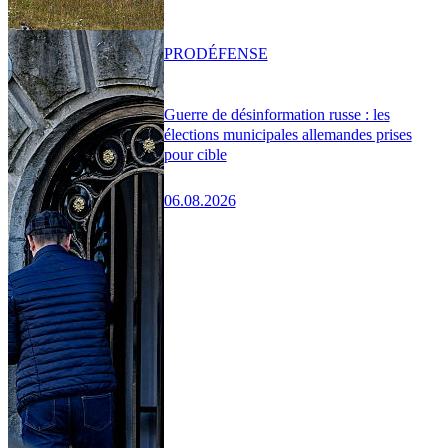
PRO
DÉFENSE
Guerre de désinformation russe : les
élections municipales allemandes prises
pour cible
06.08.2026