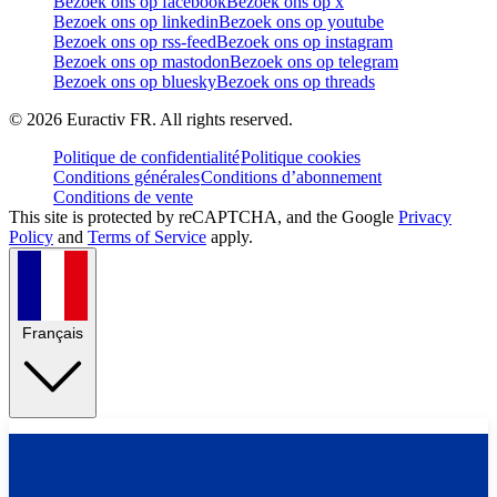
Bezoek ons op facebook
Bezoek ons op x
Bezoek ons op linkedin
Bezoek ons op youtube
Bezoek ons op rss-feed
Bezoek ons op instagram
Bezoek ons op mastodon
Bezoek ons op telegram
Bezoek ons op bluesky
Bezoek ons op threads
©
2026
Euractiv FR. All rights reserved.
Politique de confidentialité
Politique cookies
Conditions générales
Conditions d’abonnement
Conditions de vente
This site is protected by reCAPTCHA, and the Google
Privacy
Policy
and
Terms of Service
apply.
Français