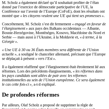
M. Scholz a également déclaré qu’il souhaitait profiter de l’élan
donné par l’exercice de démocratie participative de l’UE, la
Conférence sur l’avenir de l’Europe (CoFoE), dont les résultats ont
montré que
« les citoyens veulent une UE qui tient ses promesses »
.
Concrètement, M. Scholz s’est dit fermement
« engagé en faveur de
l’élargissement »
aux pays des Balkans occidentaux — Albanie,
Bosnie-Herzégovine, Monténégro, Kosovo, Macédoine du Nord et
Serbie — mais aussi à l’Ukraine, à la Moldavie et,
« à terme, à la
Géorgie »
.
« Une UE à 30 ou 36 États membres sera différente de l’Union
actuelle »
, a souligné le chancelier allemand, précisant que l’Europe
se déplaçait à présent
« vers l’Est »
.
Il a également réaffirmé que l’élargissement était étroitement lié aux
réformes. Lors des précédents élargissements,
« les réformes dans
les pays candidats sont allées de pair avec les réformes
institutionnelles au sein de l’Union européenne. Ce sera également
le cas cette fois-ci »,
a-t-il expliqué.
De profondes réformes
Par ailleurs, Olaf Scholz a proposé de supprimer la règle de