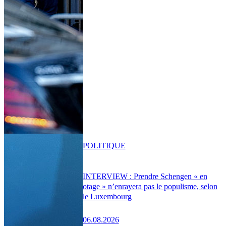
POLITIQUE
INTERVIEW : Prendre Schengen « en
otage » n’enrayera pas le populisme, selon
le Luxembourg
06.08.2026