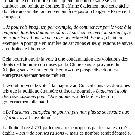
l’unanimité et la norme selon laquelle un commissaire se voit
attribuer une politique donnée. Il affirme également que cette tâche
doit être accomplie tout en veillant à ne pas surcharger le Parlement
européen.
« Je pourrais imaginer, par exemple, de commencer par le vote à la
majorité dans les domaines où il est particulièrement important que
nous parlions d’une seule voix »
, a déclaré M. Scholz, citant en
exemple la politique en matière de sanctions et les questions relatives
aux droits de l’homme.
Cela pourrait ouvrir la voie à une condamnation des violations des
droits de l’homme commises par la Chine dans la province du
Xinjiang sans le feu vert de Berlin – une perspective dont les
entreprises allemandes se méfient.
L’évolution vers le vote à la majorité au Conseil dans des domaines
tels que la politique étrangère et fiscale pourrait
« également avoir
des répercussions pour l’Allemagne »
, a déclaré le chef du
gouvernement allemand.
« Le Parlement européen ne pourra pas non plus se soustraire aux
réformes »
, a-t-il expliqué.
La limite fixée à 751 parlementaires européens par les traités a été
établie
« pour de bonnes raisons »
, mais ce nombre serait dépassé si