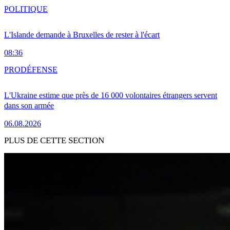
POLITIQUE
L'Islande demande à Bruxelles de rester à l'écart
08:36
PRO
DÉFENSE
L'Ukraine estime que près de 16 000 volontaires étrangers servent
dans son armée
06.08.2026
PLUS DE CETTE SECTION