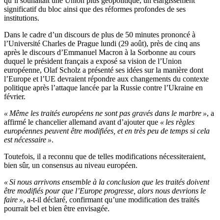
qu’il souhaitait une Union plus géopolitique, un élargissement
significatif du bloc ainsi que des réformes profondes de ses
institutions.
Dans le cadre d’un discours de plus de 50 minutes prononcé à
l’Université Charles de Prague lundi (29 août), près de cinq ans
après le discours d’Emmanuel Macron à la Sorbonne au cours
duquel le président français a exposé sa vision de l’Union
européenne, Olaf Scholz a présenté ses idées sur la manière dont
l’Europe et l’UE devraient répondre aux changements du contexte
politique après l’attaque lancée par la Russie contre l’Ukraine en
février.
« Même les traités européens ne sont pas gravés dans le marbre »
, a
affirmé le chancelier allemand avant d’ajouter que
« les règles
européennes peuvent être modifiées, et en très peu de temps si cela
est nécessaire »
.
Toutefois, il a reconnu que de telles modifications nécessiteraient,
bien sûr, un consensus au niveau européen.
« Si nous arrivons ensemble à la conclusion que les traités doivent
être modifiés pour que l’Europe progresse, alors nous devrions le
faire »
, a-t-il déclaré, confirmant qu’une modification des traités
pourrait bel et bien être envisagée.