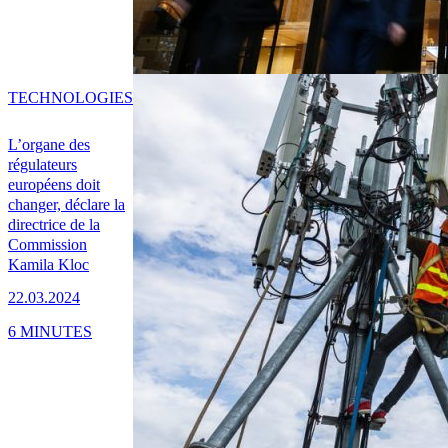
TECHNOLOGIES
L’organe des
régulateurs
européens doit
changer, déclare la
directrice de la
Commission
Kamila Kloc
22.03.2024
6 MINUTES