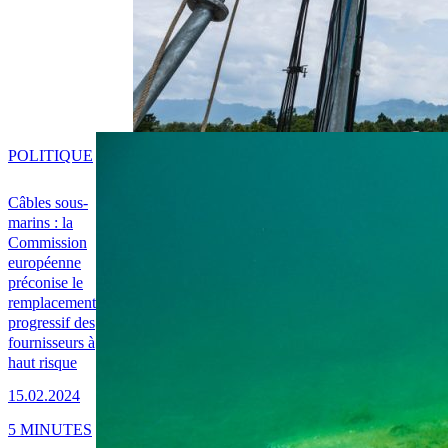
POLITIQUE
Câbles sous-
marins : la
Commission
européenne
préconise le
remplacement
progressif des
fournisseurs à
haut risque
15.02.2024
5 MINUTES