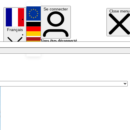
Se connecter
Close menu
English
Français
Deutsch
Vous êtes déconnecté.
Se connecter
Español
Lumières éteintes