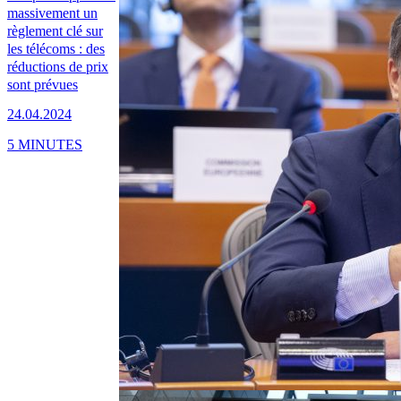
massivement un
règlement clé sur
les télécoms : des
réductions de prix
sont prévues
24.04.2024
5 MINUTES