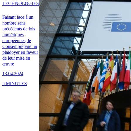
TECHNOLOGIES
Faisant face à un
nombre sans
précédents de lois
numériques
européennes, le
Conseil prépare un
plaidoyer en faveur
de leur mise en
œuvre
13.04.2024
5 MINUTES