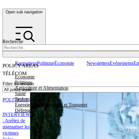
Open sub navigation
Recherche
Rapporteur
Politique
Économie
Newsletters
Evénements
Em
POLICY AREAS
TÉLÉCOM
Economie
Politique
Filter by section
Agriculture et Alimentation
Santé
Technologies
POLITIQUE
Energie, Environnement et Transport
Défense
INTERVIEW
: Arrêtez de
stigmatiser les
victimes