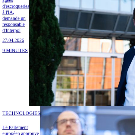
âgées
d'escroqueries
à l'IA,
demande un
responsable
d'Interpol
27.04.2026
9 MINUTES
TECHNOLOGIES
Le Parlement
européen approuve