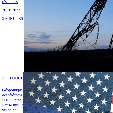
résilientes
26.10.2023
5 MINUTES
POLITIQUE
Géopolitique
des télécoms
: UE, Chine,
États-Unis, la
vision de