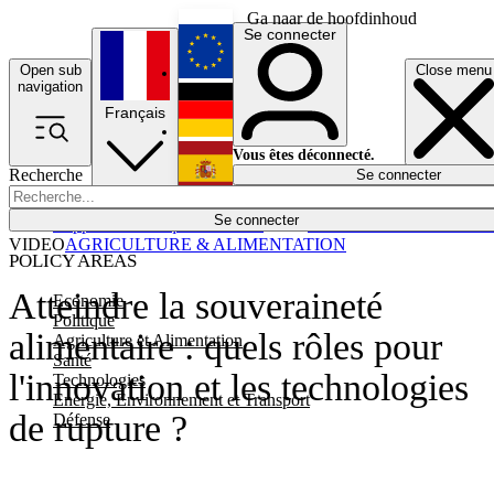
Ga naar de hoofdinhoud
Se connecter
Open sub
Close menu
English
navigation
Français
Deutsch
Vous êtes déconnecté.
Recherche
Se connecter
Español
Lumières éteintes
Se connecter
Rapporteur
Politique
Économie
Newsletters
Evénements
Em
VIDEO
AGRICULTURE & ALIMENTATION
POLICY AREAS
Atteindre la souveraineté
Economie
Politique
alimentaire : quels rôles pour
Agriculture et Alimentation
Santé
l'innovation et les technologies
Technologies
Energie, Environnement et Transport
de rupture ?
Défense