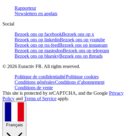
Rapporteur
Newsletters en anglais
Social
Bezoek ons op facebook
Bezoek ons op x
Bezoek ons op linkedin
Bezoek ons op youtube
Bezoek ons op rss-feed
Bezoek ons op instagram
Bezoek ons op mastodon
Bezoek ons op telegram
Bezoek ons op bluesky
Bezoek ons op threads
©
2026
Euractiv FR. All rights reserved.
Politique de confidentialité
Politique cookies
Conditions générales
Conditions d’abonnement
Conditions de vente
This site is protected by reCAPTCHA, and the Google
Privacy
Policy
and
Terms of Service
apply.
Français