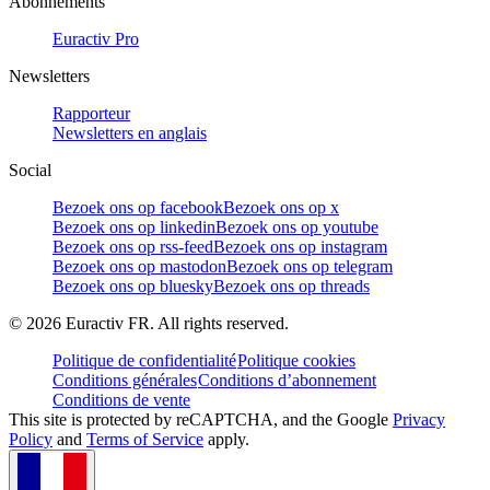
Abonnements
Euractiv Pro
Newsletters
Rapporteur
Newsletters en anglais
Social
Bezoek ons op facebook
Bezoek ons op x
Bezoek ons op linkedin
Bezoek ons op youtube
Bezoek ons op rss-feed
Bezoek ons op instagram
Bezoek ons op mastodon
Bezoek ons op telegram
Bezoek ons op bluesky
Bezoek ons op threads
©
2026
Euractiv FR. All rights reserved.
Politique de confidentialité
Politique cookies
Conditions générales
Conditions d’abonnement
Conditions de vente
This site is protected by reCAPTCHA, and the Google
Privacy
Policy
and
Terms of Service
apply.