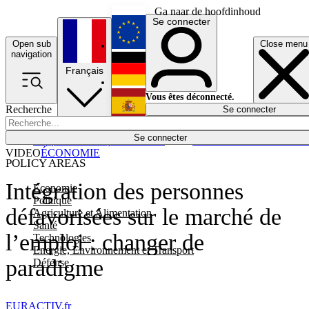
Ga naar de hoofdinhoud
Se connecter
Open sub
Close menu
English
navigation
Français
Deutsch
Vous êtes déconnecté.
Recherche
Se connecter
Español
Lumières éteintes
Se connecter
Rapporteur
Politique
Économie
Newsletters
Evénements
Em
VIDEO
ÉCONOMIE
POLICY AREAS
Intégration des personnes
Economie
Politique
défavorisées sur le marché de
Agriculture et Alimentation
Santé
l’emploi : changer de
Technologies
Energie, Environnement et Transport
paradigme
Défense
EURACTIV.fr