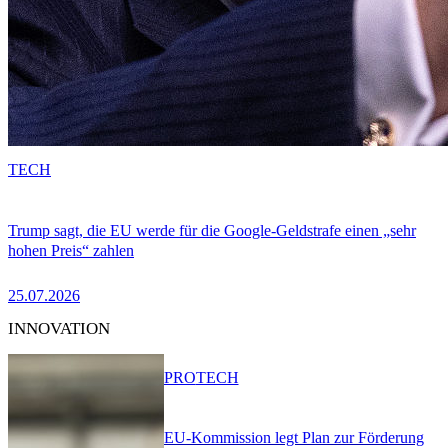
TECH
Trump sagt, die EU werde für die Google-Geldstrafe einen „sehr
hohen Preis“ zahlen
25.07.2026
INNOVATION
PRO
TECH
EU-Kommission legt Plan zur Förderung