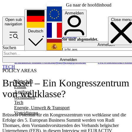
Ga naar de hoofdinhoud
Anmelden
Open sub
Close menu
English
navigation
Deutsch
Français
Sie sind abgemeldet.
Anmelden
Suchen
Licht aus
Español
Anmelden
Ukraine
Politik
Verteidigung
Rapporteur
Newsletters
Event
TECH
POLICY AREAS
Brüssel – Ein Kongresszentrum
Wirtschaft
Politik
von weltklasse?
Agrifood
Gesundheit
Tech
Energie, Umwelt & Transport
Verteidigung
Brüssels Potential für ein Kongresszentrum von weltklasse und die
Erfolge des 5. European Business Summit werden von Rudi
Thomaes, dem Vorstandsvorsitzenden des Verbands belgischer
Unternehmen (FEB), in diesem Interview mit EURACTIV