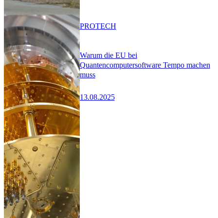
PRO
TECH
Warum die EU bei
Quantencomputersoftware Tempo machen
muss
13.08.2025