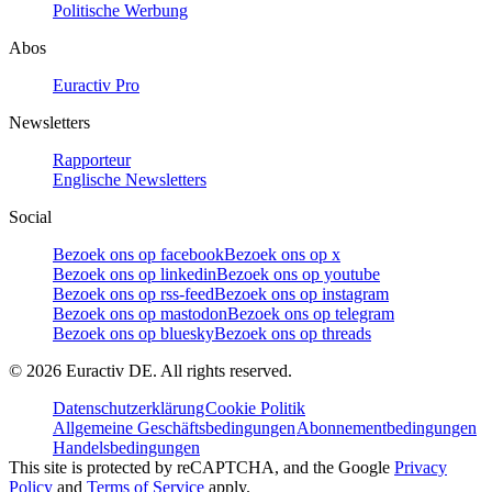
Politische Werbung
Abos
Euractiv Pro
Newsletters
Rapporteur
Englische Newsletters
Social
Bezoek ons op facebook
Bezoek ons op x
Bezoek ons op linkedin
Bezoek ons op youtube
Bezoek ons op rss-feed
Bezoek ons op instagram
Bezoek ons op mastodon
Bezoek ons op telegram
Bezoek ons op bluesky
Bezoek ons op threads
©
2026
Euractiv DE. All rights reserved.
Datenschutzerklärung
Cookie Politik
Allgemeine Geschäftsbedingungen
Abonnementbedingungen
Handelsbedingungen
This site is protected by reCAPTCHA, and the Google
Privacy
Policy
and
Terms of Service
apply.