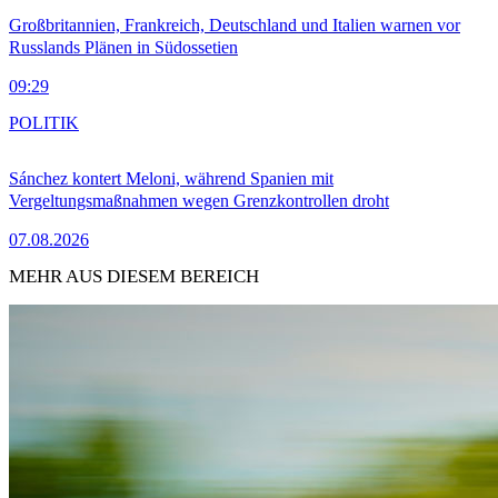
Großbritannien, Frankreich, Deutschland und Italien warnen vor
Russlands Plänen in Südossetien
09:29
POLITIK
Sánchez kontert Meloni, während Spanien mit
Vergeltungsmaßnahmen wegen Grenzkontrollen droht
07.08.2026
MEHR AUS DIESEM BEREICH