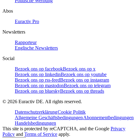
Politische Werbung
Abos
Euractiv Pro
Newsletters
Rapporteur
Englische Newsletters
Social
Bezoek ons op facebook
Bezoek ons op x
Bezoek ons op linkedin
Bezoek ons op youtube
Bezoek ons op rss-feed
Bezoek ons op instagram
Bezoek ons op mastodon
Bezoek ons op telegram
Bezoek ons op bluesky
Bezoek ons op threads
©
2026
Euractiv DE. All rights reserved.
Datenschutzerklärung
Cookie Politik
Allgemeine Geschäftsbedingungen
Abonnementbedingungen
Handelsbedingungen
This site is protected by reCAPTCHA, and the Google
Privacy
Policy
and
Terms of Service
apply.