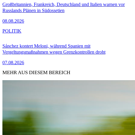
Großbritannien, Frankreich, Deutschland und Italien warnen vor
Russlands Plänen in Südossetien
08.08.2026
POLITIK
Sánchez kontert Meloni, während Spanien mit
Vergeltungsmaßnahmen wegen Grenzkontrollen droht
07.08.2026
MEHR AUS DIESEM BEREICH