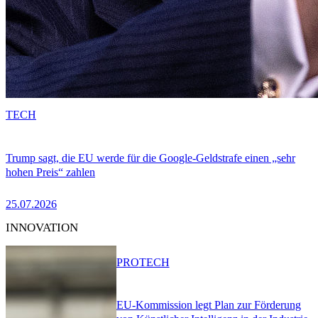
TECH
Trump sagt, die EU werde für die Google-Geldstrafe einen „sehr
hohen Preis“ zahlen
25.07.2026
INNOVATION
PRO
TECH
EU-Kommission legt Plan zur Förderung