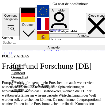
Ga naar de hoofdinhoud
Anmelden
Open sub
Close menu
English
navigation
Deutsch
Français
Sie sind abgemeldet.
Anmelden
Suchen
Licht aus
Español
Anmelden
Ukraine
Politik
Verteidigung
Rapporteur
Newsletters
Event
TECH
POLICY AREAS
Frauen und Forschung [DE]
Wirtschaft
Politik
Agrifood
Gesundheit
Tech
Europa benötigt dringend mehr Forscher, um auch weiter viele
Energie, Umwelt & Transport
wissenschaftliche und technologische Spitzenleistungen
Verteidigung
hervorbringen und so das Lissabon-Ziel, wonach die EU der
wettbewerbsfähigsten wissensbasierte Wirtschaftsraum der Welt
werden soll, erreichen zu können. Da noch immer überproportional
wenige Frauen in die Forschung gehen, treibt die Kommission