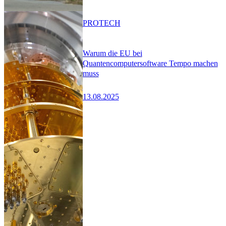
PRO
TECH
Warum die EU bei
Quantencomputersoftware Tempo machen
muss
13.08.2025