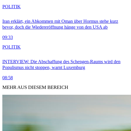
POLITIK
Iran erklärt, ein Abkommen mit Oman über Hormus stehe kurz
bevor, doch die Wiedereröffnung hänge von den USA ab
09:33
POLITIK
INTERVIEW: Die Abschaffung des Schengen-Raums wird den
Populismus nicht stoppen, warnt Luxemburg
08:58
MEHR AUS DIESEM BEREICH