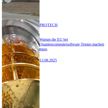
PRO
TECH
Warum die EU bei
Quantencomputersoftware Tempo machen
muss
13.08.2025