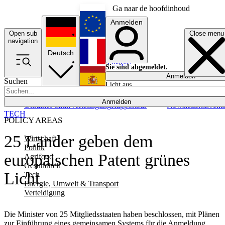
Ga naar de hoofdinhoud
Anmelden
Open sub
Close menu
English
navigation
Deutsch
Français
Sie sind abgemeldet.
Anmelden
Suchen
Licht aus
Español
Anmelden
Ukraine
Politik
Verteidigung
Rapporteur
Newsletters
Event
TECH
POLICY AREAS
25 Länder geben dem
Wirtschaft
Politik
europäischen Patent grünes
Agrifood
Gesundheit
Licht
Tech
Energie, Umwelt & Transport
Verteidigung
Die Minister von 25 Mitgliedsstaaten haben beschlossen, mit Plänen
zur Einführung eines gemeinsamen Systems für die Anmeldung