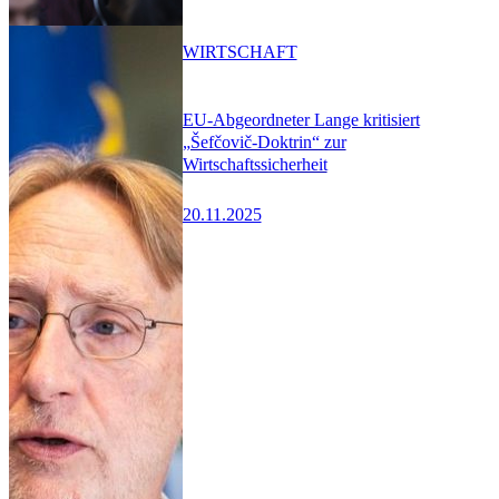
WIRTSCHAFT
EU-Abgeordneter Lange kritisiert
„Šefčovič-Doktrin“ zur
Wirtschaftssicherheit
20.11.2025