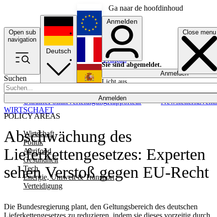
Ga naar de hoofdinhoud
Anmelden
Open sub
Close menu
English
navigation
Deutsch
Français
Sie sind abgemeldet.
Anmelden
Suchen
Licht aus
Español
Anmelden
Ukraine
Politik
Verteidigung
Rapporteur
Newsletters
Event
WIRTSCHAFT
POLICY AREAS
Abschwächung des
Wirtschaft
Politik
Lieferkettengesetzes: Experten
Agrifood
Gesundheit
sehen Verstoß gegen EU-Recht
Tech
Energie, Umwelt & Transport
Verteidigung
Die Bundesregierung plant, den Geltungsbereich des deutschen
Lieferkettengesetzes zu reduzieren, indem sie dieses vorzeitig durch