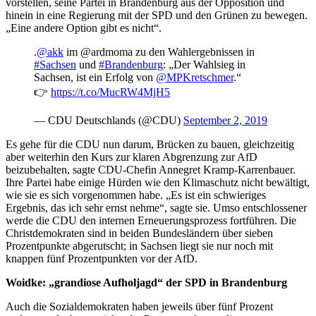
vorstellen, seine Partei in Brandenburg aus der Opposition und
hinein in eine Regierung mit der SPD und den Grünen zu bewegen.
„Eine andere Option gibt es nicht“.
.
@akk
im @ardmoma zu den Wahlergebnissen in
#Sachsen
und
#Brandenburg
: „Der Wahlsieg in
Sachsen, ist ein Erfolg von
@MPKretschmer
.“
👉
https://t.co/MucRW4MjH5
— CDU Deutschlands (@CDU)
September 2, 2019
Es gehe für die CDU nun darum, Brücken zu bauen, gleichzeitig
aber weiterhin den Kurs zur klaren Abgrenzung zur AfD
beizubehalten, sagte CDU-Chefin Annegret Kramp-Karrenbauer.
Ihre Partei habe einige Hürden wie den Klimaschutz nicht bewältigt,
wie sie es sich vorgenommen habe. „Es ist ein schwieriges
Ergebnis, das ich sehr ernst nehme“, sagte sie. Umso entschlossener
werde die CDU den internen Erneuerungsprozess fortführen. Die
Christdemokraten sind in beiden Bundesländern über sieben
Prozentpunkte abgerutscht; in Sachsen liegt sie nur noch mit
knappen fünf Prozentpunkten vor der AfD.
Woidke: „grandiose Aufholjagd“ der SPD in Brandenburg
Auch die Sozialdemokraten haben jeweils über fünf Prozent