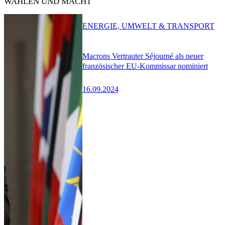
WAHLEN UND MACHT
ENERGIE, UMWELT & TRANSPORT
Macrons Vertrauter Séjourné als neuer
französischer EU-Kommissar nominiert
16.09.2024