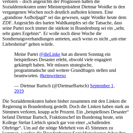
verloren – doch angesichts der Prognosen hatten die
Sozialdemokraten unter Ministerpräsident Dietmar Woidke in den
vergangenen Wochen noch deutlich aufholen können. Eine
„grandiose Aufholjagd“ sei das gewesen, sagte Woidke heute dem
ZDF. Angesichts des harten Wahlkampfes sei die Tatsache, dass
seine Partei noch immer die stärkste in Brandenburg sei ein „sehr,
sehr gutes Ergebnis“. Er wolle noch diese Woche die
Sondierungsverhandlungen antreten, auch wenn es nicht „um eine
Liebesheirat“ gehen würde.
Meine Partei
@dieLinke
hat an diesem Sonntag ein
beispielloses Desaster erlebt, obwohl viele engagiert
gekämpft haben. Wir müssen strategische,
programmatische und weitere Grundfragen stellen und
beantworten.
#keinweiterso
— Dietmar Bartsch (@DietmarBartsch)
September 1,
2019
Die Sozialdemokraten haben bisher zusammen mit den Linken die
Regierung in Brandenburg gestellt. Doch die Linken haben stark an
Stimmen verloren, knapp acht Prozent. Ein „beispielloses Desaster“
befand Dietmar Bartsch, Fraktionschef im Bundestag heute, sein
Kollege Stefan Liebich sprach gar von einer „schallenden
Ohrfeige“. Um auf die nötige Mehrheit von 45 Stimmen zu