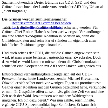
Sachsen notwendige Dreier-Bündnis aus CDU, SPD und den
Grünen bezeichnete der Landesvorsitzende der AfD Jörg Urban als
„nicht tragfähig“.
Die Grünen werden zum Königsmacher
Rechtsextreme AfD verfehlt bei beiden
Tatsächlich dürfte die Koalitionsbildung schwierig werden. Für
Landtagswahlen den ersten Platz
Grünen-Chef Robert Habeck stehen „schwierigste Verhandlungen“
um eine schwarz-rot-grüne Koalition in Sachsen an, denn die
Christdemokraten und seine Partei stünden „in eigentlich allen
inhaltlichen Positionen gegeneinander“.
Und auch seitens der CDU, die auf die Grünen angewiesen sein
wird, ist man wenig begeistert angesichts einer Zwecksehe. Doch
dazu wird es wohl kommen müssen, denn die Christdemokraten
schließen eine Kooperation mit AfD oder Linken kategorisch aus.
Entsprechend verhandlungsbereit zeigte sich auf der CDU-
Pressekonferenz heute Landesvorsitzender Michael Kretschmer.
Obwohl er sich selber noch vor wenigen Tagen als prominenteste
Gegner einer Koalition mit den Grünen bezeichnet hatte, verkündete
er nun, für Gespräche offen zu sein: „Es gibt eine Zeit vor und eine
Zeit nach der Wahl. Jetzt müssen wir mit dem Wahlergebnis
umgehen. Ich bin dazu bereit.“ Was nun zählte, seien Inhalte,
ergänzte CDU-Spitzenkandidat Ingo Senftleben. Er kann sich