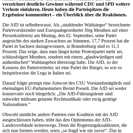
verzeichnet deutliche Gewinne während CDU und SPD weitere
Verluste einfahren. Heute haben die Parteispitzen die
Ergebnisse kommentiert – ein Überblick über die Reaktionen.
Die AfD ist selbstbewusst. Als „strahlender Wahlsieger“ bezeichnete
Parteivorsitzender und Europaabgeordneter Jörg Meuthen auf einer
Pressekonferenz am Montag, den 02. September, seine Partei
angesichts des starken Zuwachses an Stimmen. 17,7 Prozent hat die
Partei in Sachsen dazugewonnen, in Brandenburg sind es 11,3
Prozent. Das zeige, dass man längst keine Protestpartei mehr sei,
schlussfolgert Meuthen, sondern mit einem „glaubwürdigen und
authentischen“ Wahlangebot überzeugt habe. Die AfD, so der
Konsens der Parteivertreter, sei eine Partei der Bürger, so wie es
beispielsweise die Lega in Italien sei.
Darauf folgte prompt eine Antwort des CSU Vorstandsmitglieds und
ehemaligen EU-Parlamentariers Bernd Posselt. Die AfD sei weder
konservativ noch bürgerlich: „Die AfD-Führungsleute sind
entweder mühsam getarnte Rechtsradikale oder ewig gestrige
Nationalisten.“
Obwohl sämtliche andere Parteien eine Koalition mit der AfD
ausgeschlossen haben, trübt das den Optimismus der AfD-
Landesverbände keineswegs. Denn die Regierungskoalitionen, die
sich nun formen werden, seien „so fragil wie nie zuvor“. Das in