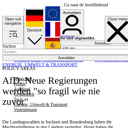
Ga naar de hoofdinhoud
Anmelden
Open sub
Close menu
English
navigation
Deutsch
Français
Sie sind abgemeldet.
Anmelden
Suchen
Licht aus
Español
Anmelden
Ukraine
Politik
Verteidigung
Rapporteur
Newsletters
Event
ENERGIE, UMWELT & TRANSPORT
POLICY AREAS
AfD: Neue Regierungen
Wirtschaft
Politik
werden "so fragil wie nie
Agrifood
Gesundheit
zuvor"
Tech
Energie, Umwelt & Transport
Verteidigung
Die Landtagswahlen in Sachsen und Brandenburg haben die
Machtverhältnisse in den Ländern verändert. Heute haben die