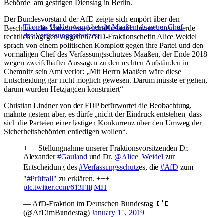
Behörde, am gestrigen Dienstag in Berlin.
Der Bundesvorstand der AfD zeigte sich empört über den
Thomas Haldenwang beerbt Maaßen als neuer Chef
Beschluss, die Vorwürfe seien haltlos und „bizarr“, man werde
des Verfassungsschutzes
rechtlich dagegen vorgehen. AfD-Fraktionschefin Alice Weidel
sprach von einem politischen Komplott gegen ihre Partei und den
vormaligen Chef des Verfassungsschutzes Maaßen, der Ende 2018
wegen zweifelhafter Aussagen zu den rechten Aufständen in
Chemnitz sein Amt verlor: „Mit Herrn Maaßen wäre diese
Entscheidung gar nicht möglich gewesen. Darum musste er gehen,
darum wurden Hetzjagden konstruiert“.
Christian Lindner von der FDP befürwortet die Beobachtung,
mahnte gestern aber, es dürfe „nicht der Eindruck entstehen, dass
sich die Parteien einer lästigen Konkurrenz über den Umweg der
Sicherheitsbehörden entledigen wollen“.
+++ Stellungnahme unserer Fraktionsvorsitzenden Dr.
Alexander
#Gauland
und Dr.
@Alice_Weidel
zur
Entscheidung des
#Verfassungsschutz
es, die
#AfD
zum
"
#Prüffall
" zu erklären. +++
pic.twitter.com/613FliijMH
— AfD-Fraktion im Deutschen Bundestag 🇩🇪
(@AfDimBundestag)
January 15, 2019