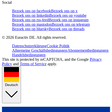
Social
Bezoek ons op facebook
Bezoek ons op x
Bezoek ons op linkedin
Bezoek ons op youtube
Bezoek ons op rss-feed
Bezoek ons op instagram
Bezoek ons op mastodon
Bezoek ons op telegram
Bezoek ons op bluesky
Bezoek ons op threads
©
2026
Euractiv DE. All rights reserved.
Datenschutzerklärung
Cookie Politik
Allgemeine Geschäftsbedingungen
Abonnementbedingungen
Handelsbedingungen
This site is protected by reCAPTCHA, and the Google
Privacy
Policy
and
Terms of Service
apply.
Deutsch