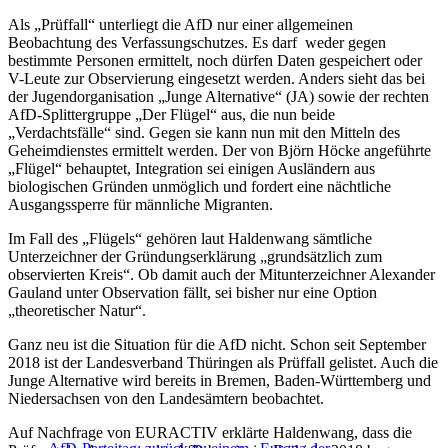
Als „Prüffall“ unterliegt die AfD nur einer allgemeinen
Beobachtung des Verfassungschutzes. Es darf weder gegen
bestimmte Personen ermittelt, noch dürfen Daten gespeichert oder
V-Leute zur Observierung eingesetzt werden. Anders sieht das bei
der Jugendorganisation „Junge Alternative“ (JA) sowie der rechten
AfD-Splittergruppe „Der Flügel“ aus, die nun beide
„Verdachtsfälle“ sind. Gegen sie kann nun mit den Mitteln des
Geheimdienstes ermittelt werden. Der von Björn Höcke angeführte
„Flügel“ behauptet, Integration sei einigen Ausländern aus
biologischen Gründen unmöglich und fordert eine nächtliche
Ausgangssperre für männliche Migranten.
Im Fall des „Flügels“ gehören laut Haldenwang sämtliche
Unterzeichner der Gründungserklärung „grundsätzlich zum
observierten Kreis“. Ob damit auch der Mitunterzeichner Alexander
Gauland unter Observation fällt, sei bisher nur eine Option
„theoretischer Natur“.
Ganz neu ist die Situation für die AfD nicht. Schon seit September
2018 ist der Landesverband Thüringen als Prüffall gelistet. Auch die
Junge Alternative wird bereits in Bremen, Baden-Württemberg und
Niedersachsen von den Landesämtern beobachtet.
Auf Nachfrage von EURACTIV erklärte Haldenwang, dass die