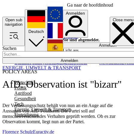
Ga naar de hoofdinhoud
Anmelden
Open sub
Close menu
English
navigation
Deutsch
Français
Sie sind abgemeldet.
Anmelden
Suchen
Licht aus
Español
Anmelden
Ukraine
Politik
Verteidigung
Rapporteur
Newsletters
Event
ENERGIE, UMWELT & TRANSPORT
POLICY AREAS
AfD: Observation ist "bizarr"
Wirtschaft
Politik
Agrifood
Gesundheit
Tech
Der Verfassungsschutz behält von nun an ein Auge auf die
Energie, Umwelt & Transport
Aussagen von AfD-Politikern. Die Partei soll auf
Verteidigung
menschenverachtendes Verhalten geprüft werden. Ob es zur
Observation kommt, liegt nun an der Partei.
Florence Schulz
Euractiv.de