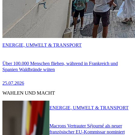
ENERGIE, UMWELT & TRANSPORT
Über 100.000 Menschen fliehen, während in Frankreich und
Spanien Waldbrände wüten
25.07.2026
WAHLEN UND MACHT
ENERGIE, UMWELT & TRANSPORT
Macrons Vertrauter Séjourné als neuer
französischer EU-Kommissar nominiert