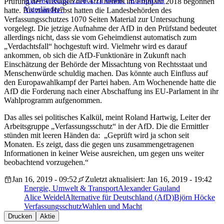
AfD-Parteitag: zurück zu einem „Europa der
Prüfung der Aussagen der AfD bereits im Frühjahr 2018 begonnen
Vaterländer“
hatte. Bis zum Herbst hatten die Landesbehörden des
Verfassungsschutzes 1070 Seiten Material zur Untersuchung
vorgelegt. Die jetzige Aufnahme der AfD in den Prüfstand bedeutet
allerdings nicht, dass sie vom Geheimdienst automatisch zum
„Verdachtsfall“ hochgestuft wird. Vielmehr wird es darauf
ankommen, ob sich die AfD-Funktionäre in Zukunft nach
Einschätzung der Behörde der Missachtung von Rechtsstaat und
Menschenwürde schuldig machen. Das könnte auch Einfluss auf
den Europawahlkampf der Partei haben. Am Wochenende hatte die
AfD die Forderung nach einer Abschaffung ins EU-Parlament in ihr
Wahlprogramm aufgenommen.
Das alles sei politisches Kalkül, meint Roland Hartwig, Leiter der
Arbeitsgruppe „Verfassungsschutz“ in der AfD. Die die Ermittler
stünden mit leeren Händen da: „Geprüft wird ja schon seit
Monaten. Es zeigt, dass die gegen uns zusammengetragenen
Informationen in keiner Weise ausreichen, um gegen uns weiter
beobachtend vorzugehen.“
Jan 16, 2019 - 09:52
Zuletzt aktualisiert: Jan 16, 2019 - 19:42
Energie, Umwelt & Transport
Alexander Gauland
Alice Weidel
Alternative für Deutschland (AfD)
Björn Höcke
Verfassungsschutz
Wahlen und Macht
Drucken
Aktie