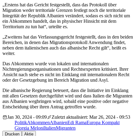
„Erstens hat das Gericht festgestellt, dass das Protokoll über
Migration weder territoriale Grenzen festlegt noch die territoriale
Integrität der Republik Albanien verändert, sodass es sich nicht um
ein Abkommen handelt, das in physischer Hinsicht mit dem
Territorium zu tun hat“, urteilte es.
„Zweitens hat das Verfassungsgericht festgestellt, dass in den beiden
Bereichen, in denen das Migrationsprotokoll Anwendung findet,
neben dem italienischen auch das albanische Recht gilt“, heißt es
weiter.
Das Abkommen wurde von lokalen und internationalen
Nichtregierungsorganisationen und Rechtsexperten kritisiert. Ihrer
Ansicht nach stehe es nicht im Einklang mit internationalem Recht
oder der Gesetzgebung im Bereich Migration und Asyl.
Die albanische Regierung beteuert, dass die Initiative im Einklang
mit allen Gesetzen durchgeführt wird und dass Italien die Migranten
aus Albanien wegbringen wird, sobald eine positive oder negative
Entscheidung über ihren Antrag getroffen wurde.
Jan 30, 2024 - 09:09
Zuletzt aktualisiert: Mar 26, 2024 - 09:53
Politik
Abkommen
Albanien
Edi Rama
Europa Kompakt
Giorgia Meloni
Italien
Migranten
Drucken
Aktie