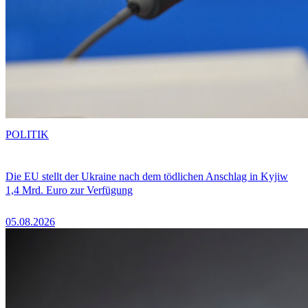
POLITIK
Die EU stellt der Ukraine nach dem tödlichen Anschlag in Kyjiw
1,4 Mrd. Euro zur Verfügung
05.08.2026