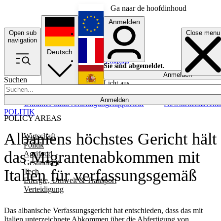
Ga naar de hoofdinhoud
Anmelden
Open sub
Close menu
English
navigation
Deutsch
Français
Sie sind abgemeldet.
Anmelden
Suchen
Licht aus
Español
Anmelden
Ukraine
Politik
Verteidigung
Rapporteur
Newsletters
Event
POLITIK
POLICY AREAS
Albaniens höchstes Gericht hält
Wirtschaft
Politik
das Migrantenabkommen mit
Agrifood
Gesundheit
Italien für verfassungsgemäß
Tech
Energie, Umwelt & Transport
Verteidigung
Das albanische Verfassungsgericht hat entschieden, dass das mit
Italien unterzeichnete Abkommen über die Abfertigung von