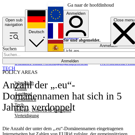
Ga naar de hoofdinhoud
Anmelden
Open sub
Close menu
English
navigation
Deutsch
Français
Sie sind abgemeldet.
Anmelden
Suchen
Licht aus
Español
Anmelden
Ukraine
Politik
Verteidigung
Rapporteur
Newsletters
Event
TECH
POLICY AREAS
Anzahl der „.eu“-
Wirtschaft
Politik
Domänennamen hat sich in 5
Agrifood
Gesundheit
Jahren verdoppelt
Tech
Energie, Umwelt & Transport
Verteidigung
Die Anzahl der unter dem „.eu“-Domänennamen eingetragenen
Internetseiten hat Zahlen von EURid zufolge, der gemeinnützigen