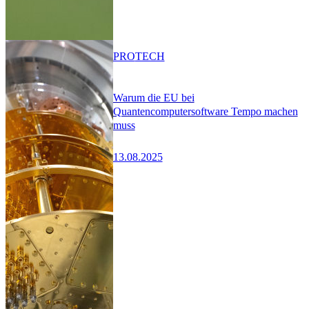
PRO
TECH
Warum die EU bei
Quantencomputersoftware Tempo machen
muss
13.08.2025