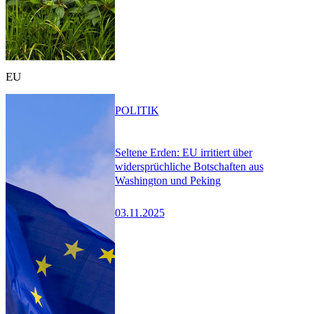
EU
POLITIK
Seltene Erden: EU irritiert über
widersprüchliche Botschaften aus
Washington und Peking
03.11.2025