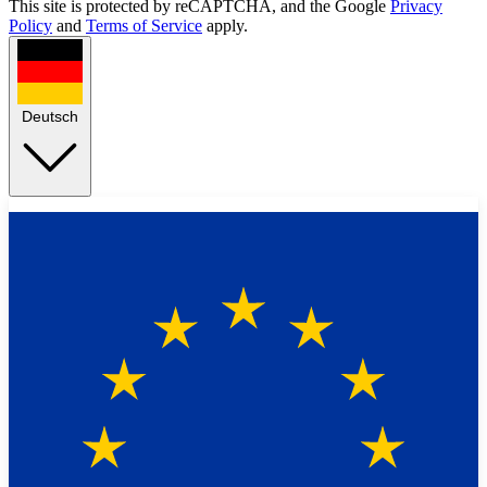
This site is protected by reCAPTCHA, and the Google
Privacy
Policy
and
Terms of Service
apply.
Deutsch