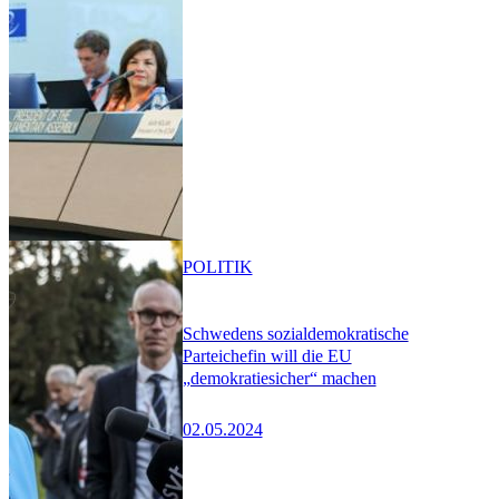
POLITIK
Schwedens sozialdemokratische
Parteichefin will die EU
„demokratiesicher“ machen
02.05.2024