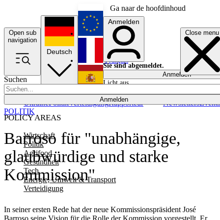
Ga naar de hoofdinhoud
Anmelden
Open sub
Close menu
English
navigation
Deutsch
Français
Sie sind abgemeldet.
Anmelden
Suchen
Licht aus
Español
Anmelden
Ukraine
Politik
Verteidigung
Rapporteur
Newsletters
Event
POLITIK
POLICY AREAS
Barroso für "unabhängige,
Wirtschaft
Politik
glaubwürdige und starke
Agrifood
Gesundheit
Kommission"
Tech
Energie, Umwelt & Transport
Verteidigung
In seiner ersten Rede hat der neue Kommissionspräsident José
Barroso seine Vision für die Rolle der Kommission vorgestellt. Er