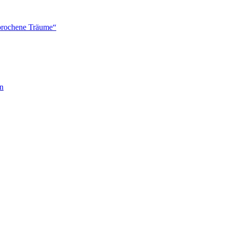
brochene Träume“
en