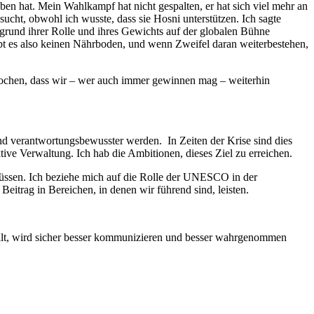
ben hat. Mein Wahlkampf hat nicht gespalten, er hat sich viel mehr an
ucht, obwohl ich wusste, dass sie Hosni unterstützen. Ich sagte
fgrund ihrer Rolle und ihres Gewichts auf der globalen Bühne
t es also keinen
Nährboden, und wenn Zweifel daran weiterbestehen,
rochen, dass wir – wer auch immer gewinnen mag – weiterhin
d verantwortungsbewusster werden. In Zeiten der Krise sind dies
ve Verwaltung. Ich hab die Ambitionen, dieses Ziel zu erreichen.
 müssen. Ich beziehe mich auf die Rolle der UNESCO in der
rag in Bereichen, in denen wir führend sind, leisten.
üllt, wird sicher besser kommunizieren und besser wahrgenommen