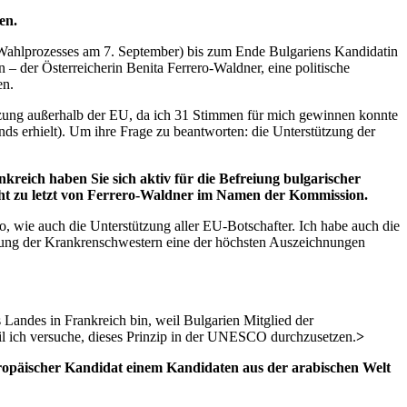
en.
s Wahlprozesses am 7. September) bis zum Ende Bulgariens Kandidatin
 der Österreicherin Benita Ferrero-Waldner, eine politische
en.
tützung außerhalb der EU, da ich 31 Stimmen für mich gewinnen konnte
 erhielt). Um ihre Frage zu beantworten: die Unterstützung der
kreich haben Sie sich aktiv für die Befreiung bulgarischer
icht zu letzt von Ferrero-Waldner im Namen der Kommission.
o, wie auch die Unterstützung aller EU-Botschafter. Ich habe auch die
reiung der Krankrenschwestern eine der höchsten Auszeichnungen
 Landes in Frankreich bin, weil Bulgarien Mitglied der
il ich versuche, dieses Prinzip in der UNESCO durchzusetzen.
>
uropäischer Kandidat einem Kandidaten aus der arabischen Welt