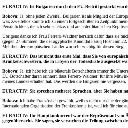
EURACTIV: Ist Bulgarien durch den EU-Beitritt gestärkt wurden? A
Bokova:
Ja, ohne jeden Zweifel. Bulgarien ist als Mitglied der Eur
war. Zweifellos konnte ich zu einem fortgeschrittenen Zeitpunkt mei
Persönlichkeit, die ich sehr schätze, und auch der litauischen Repräs
Übrigens danke ich Frau Ferrero-Waldner herzlich dafür, dass sie mi
(gegen 27 Stimmen, die der ägyptische Kandidat Faruq Hosni am 22.
Mehrheit der europäischen Länder war sehr wichtig für diesen Sieg.
EURACTIV: Das ist nicht das erste Mal, dass Sie von europäischer
Krankenschwestern, die in Libyen der Todesstrafe ausgesetzt wa
Bokova:
Ja, ich habe ich als bilaterale Botschafterin immer die Unt
EU-Botschafter daran erinnert, dass Ferrero-Waldner für ihre Mitwir
meines Landes erhalten hat. Das werden die Bulgaren nie vergessen.
EURACTIV: Sie sprechen mehrere Sprachen, aber Sie haben nac
Bokova:
Ich habe Französisch gewählt, weil es nicht nur eine der gä
Internationalen Organisation der Frankophonie ist, weil ich für ein
EURACTIV: Ihr Hauptkonkurrent war der Repräsentant von Ägypte
gegenübersteht. Sie sagen, sie versuchen die Teilung zwischen de