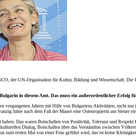
NESCO, der UN-Organisation für Kultur, Bildung und Wissenschaft. D
lgarin in diesem Amt. Das muss ein außerordentlicher Erfolg für 
in den vergangenen Jahren mit Hilfe von Bulgariens Aktivitäten, nicht n
zwanzig Jahre nach dem Fall der Mauer eine Osteuropäerin am Steuer e
 haben. Das waren Botschaften von Positivität, Toleranz und Respekt f
lturellen Dialog, Botschaften über das Verständnis zwischen Völkern,
 zum ersten Mal von einer Frau geführt wird, das ist keine Kleinigkeit.