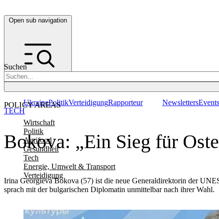
Open sub navigation
Suchen
Ukraine
Politik
Verteidigung
Rapporteur
Newsletters
Event
POLICY AREAS
TECH
Wirtschaft
Politik
Bokova: „Ein Sieg für Ost
Agrifood
Gesundheit
Tech
Energie, Umwelt & Transport
Verteidigung
Irina Georgieva Bokova (57) ist die neue Generaldirektorin der U
sprach mit der bulgarischen Diplomatin unmittelbar nach ihrer Wahl.