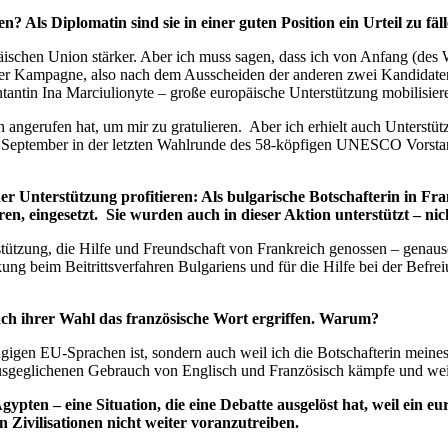
ls Diplomatin sind sie in einer guten Position ein Urteil zu fäll
opäischen Union stärker. Aber ich muss sagen, dass ich von Anfang (de
ner Kampagne, also nach dem Ausscheiden der anderen zwei Kandidaten –
entantin Ina Marciulionyte – große europäische Unterstützung mobilisier
ch angerufen hat, um mir zu gratulieren. Aber ich erhielt auch Unters
 September in der letzten Wahlrunde des 58-köpfigen UNESCO Vorstands
 Unterstützung profitieren: Als bulgarische Botschafterin in Fran
ren, eingesetzt. Sie wurden auch in dieser Aktion unterstützt – n
erstützung, die Hilfe und Freundschaft von Frankreich genossen – genaus
kung beim Beitrittsverfahren Bulgariens und für die Hilfe bei der Bef
h ihrer Wahl das französische Wort ergriffen. Warum?
ngigen EU-Sprachen ist, sondern auch weil ich die Botschafterin meines
e ausgeglichenen Gebrauch von Englisch und Französisch kämpfe und we
n – eine Situation, die eine Debatte ausgelöst hat, weil ein e
n Zivilisationen nicht weiter voranzutreiben.