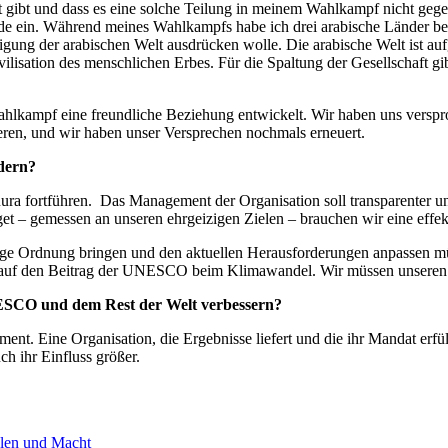
ht gibt und dass es eine solche Teilung in meinem Wahlkampf nicht gege
nde ein. Während meines Wahlkampfs habe ich drei arabische Länder bes
tigung der arabischen Welt ausdrücken wolle. Die arabische Welt ist au
lisation des menschlichen Erbes. Für die Spaltung der Gesellschaft gib
ahlkampf eine freundliche Beziehung entwickelt. Wir haben uns versp
eren, und wir haben unser Versprechen nochmals erneuert.
dern?
a fortführen. Das Management der Organisation soll transparenter un
 – gemessen an unseren ehrgeizigen Zielen – brauchen wir eine effekti
richtige Ordnung bringen und den aktuellen Herausforderungen anpassen
uf den Beitrag der UNESCO beim Klimawandel. Wir müssen unseren Beit
CO und dem Rest der Welt verbessern?
nt. Eine Organisation, die Ergebnisse liefert und die ihr Mandat erf
h ihr Einfluss größer.
len und Macht