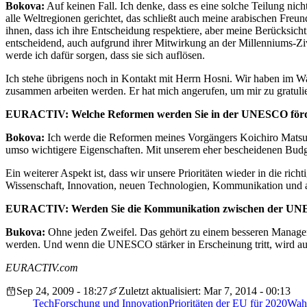
Bokova:
Auf keinen Fall. Ich denke, dass es eine solche Teilung nic
alle Weltregionen gerichtet, das schließt auch meine arabischen Freu
ihnen, dass ich ihre Entscheidung respektiere, aber meine Berücksich
entscheidend, auch aufgrund ihrer Mitwirkung an der Millenniums-Zivi
werde ich dafür sorgen, dass sie sich auflösen.
Ich stehe übrigens noch in Kontakt mit Herrn Hosni. Wir haben im W
zusammen arbeiten werden. Er hat mich angerufen, um mir zu gratuli
EURACTIV: Welche Reformen werden Sie in der UNESCO för
Bokova:
Ich werde die Reformen meines Vorgängers Koichiro Matsuur
umso wichtigere Eigenschaften. Mit unserem eher bescheidenen Budget
Ein weiterer Aspekt ist, dass wir unsere Prioritäten wieder in die 
Wissenschaft, Innovation, neuen Technologien, Kommunikation und a
EURACTIV: Werden Sie die Kommunikation zwischen der UNES
Bukova:
Ohne jeden Zweifel. Das gehört zu einem besseren Manageme
werden. Und wenn die UNESCO stärker in Erscheinung tritt, wird auc
EURACTIV.com
Sep 24, 2009 - 18:27
Zuletzt aktualisiert: Mar 7, 2014 - 00:13
Tech
Forschung und Innovation
Prioritäten der EU für 2020
Wah