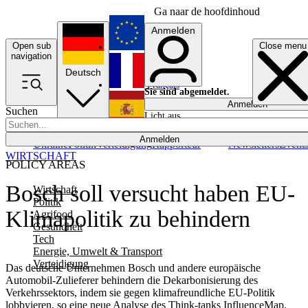
Ga naar de hoofdinhoud
Anmelden
Open sub
Close menu
English
navigation
Deutsch
Français
Sie sind abgemeldet.
Anmelden
Suchen
Licht aus
Español
Anmelden
Ukraine
Politik
Verteidigung
Rapporteur
Newsletters
Event
WIRTSCHAFT
POLICY AREAS
Bosch soll versucht haben EU-
Wirtschaft
Politik
Klimapolitik zu behindern
Agrifood
Gesundheit
Tech
Energie, Umwelt & Transport
Verteidigung
Das deutsche Unternehmen Bosch und andere europäische
Automobil-Zulieferer behindern die Dekarbonisierung des
Verkehrssektors, indem sie gegen klimafreundliche EU-Politik
lobbyieren, so eine neue Analyse des Think-tanks InfluenceMap.