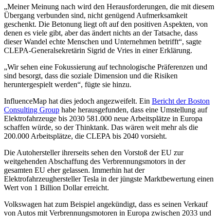
„Meiner Meinung nach wird den Herausforderungen, die mit diesem
Übergang verbunden sind, nicht genügend Aufmerksamkeit
geschenkt. Die Betonung liegt oft auf den positiven Aspekten, von
denen es viele gibt, aber das ändert nichts an der Tatsache, dass
dieser Wandel echte Menschen und Unternehmen betrifft“, sagte
CLEPA-Generalsekretärin Sigrid de Vries in einer Erklärung.
„Wir sehen eine Fokussierung auf technologische Präferenzen und
sind besorgt, dass die soziale Dimension und die Risiken
heruntergespielt werden“, fügte sie hinzu.
InfluenceMap hat dies jedoch angezweifelt. Ein
Bericht der Boston
Consulting Group
habe herausgefunden, dass eine Umstellung auf
Elektrofahrzeuge bis 2030 581.000 neue Arbeitsplätze in Europa
schaffen würde, so der Thinktank. Das wären weit mehr als die
200.000 Arbeitsplätze, die CLEPA bis 2040 vorsieht.
Die Autohersteller ihrerseits sehen den Vorstoß der EU zur
weitgehenden Abschaffung des Verbrennungsmotors in der
gesamten EU eher gelassen. Immerhin hat der
Elektrofahrzeughersteller Tesla in der jüngste Marktbewertung einen
Wert von 1 Billion Dollar erreicht.
Volkswagen hat zum Beispiel angekündigt, dass es seinen Verkauf
von Autos mit Verbrennungsmotoren in Europa zwischen 2033 und