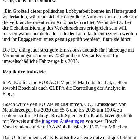
Analystin Kalina Dmitriew.
„Ein Großteil dieser politischen Lobbyarbeit konnte im Hintergrund
weiterlaufen, während sich die öffentliche Aufmerksamkeit mehr auf
die verbraucherorientierten Automarken richtet. Wenn die EU bei
der Dekarbonisierung des Verkehrssektors erfolgreich sein will,
müssen wahrscheinlich alle Teile der Lieferkette einbezogen werden
und ihr Engagement muss genau geprüft werden“, fügte sie hinzu.
Die EU drängt auf strengere Emissionsstandards für Fahrzeuge mit
Verbrennungsmotoren bis 2030 und ein Verkaufsverbot für
umweltschädliche Fahrzeuge bis 2035.
Replik der Industrie
In Antworten, die EURACTIV per E-Mail erhalten hat, stellten
sowohl Bosch als auch CLEPA die Darstellung der Analyse in
Frage.
Bosch würde den EU-Zielen zustimmen, CO₂-Emissionen von
Neufahrzeugen bis 2030 um 55% und bis 2035 um 100% zu
senken, so Jörn Ebberg, Bosch-Sprecher für Kraftfahrzeugtechnik
mit Verweis auf die
jüngsten Äußerungen
von zwei Bosch-
Vorsitzenden auf dem IAA-Mobilitätsfestival 2021 in München.
Das Unternehmen sieht E-Kraftstoffe als eine notwendige Option in