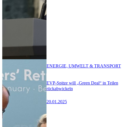
ENERGIE, UMWELT & TRANSPORT
EVP-Spitze will „Green Deal“ in Teilen
rückabwickeln
20.01.2025