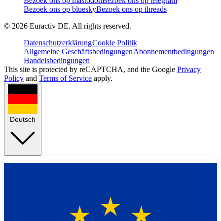
Bezoek ons op mastodon
Bezoek ons op telegram
Bezoek ons op bluesky
Bezoek ons op threads
©
2026
Euractiv DE. All rights reserved.
Datenschutzerklärung
Cookie Politik
Allgemeine Geschäftsbedingungen
Abonnementbedingungen
Handelsbedingungen
This site is protected by reCAPTCHA, and the Google
Privacy
Policy
and
Terms of Service
apply.
Deutsch