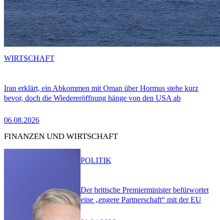
WIRTSCHAFT
Iran erklärt, ein Abkommen mit Oman über Hormus stehe kurz
bevor, doch die Wiedereröffnung hänge von den USA ab
06.08.2026
FINANZEN UND WIRTSCHAFT
POLITIK
Der britische Premierminister befürwortet
eine „engere Partnerschaft“ mit der EU