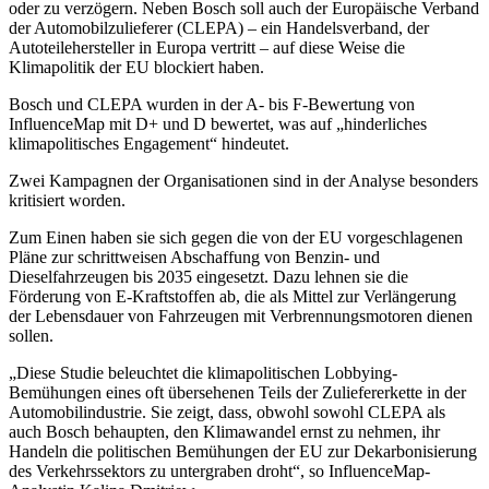
oder zu verzögern. Neben Bosch soll auch der Europäische Verband
der Automobilzulieferer (CLEPA) – ein Handelsverband, der
Autoteilehersteller in Europa vertritt – auf diese Weise die
Klimapolitik der EU blockiert haben.
Bosch und CLEPA wurden in der A- bis F-Bewertung von
InfluenceMap mit D+ und D bewertet, was auf „hinderliches
klimapolitisches Engagement“ hindeutet.
Zwei Kampagnen der Organisationen sind in der Analyse besonders
kritisiert worden.
Zum Einen haben sie sich gegen die von der EU vorgeschlagenen
Pläne zur schrittweisen Abschaffung von Benzin- und
Dieselfahrzeugen bis 2035 eingesetzt. Dazu lehnen sie die
Förderung von E-Kraftstoffen ab, die als Mittel zur Verlängerung
der Lebensdauer von Fahrzeugen mit Verbrennungsmotoren dienen
sollen.
„Diese Studie beleuchtet die klimapolitischen Lobbying-
Bemühungen eines oft übersehenen Teils der Zuliefererkette in der
Automobilindustrie. Sie zeigt, dass, obwohl sowohl CLEPA als
auch Bosch behaupten, den Klimawandel ernst zu nehmen, ihr
Handeln die politischen Bemühungen der EU zur Dekarbonisierung
des Verkehrssektors zu untergraben droht“, so InfluenceMap-