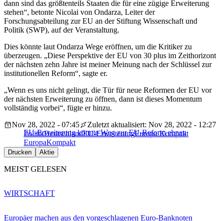
dann sind das größtenteils Staaten die für eine zügige Erweiterung
stehen“, betonte Nicolai von Ondarza, Leiter der
Forschungsabteilung zur EU an der Stiftung Wissenschaft und
Politik (SWP), auf der Veranstaltung.
Dies könnte laut Ondarza Wege eröffnen, um die Kritiker zu
überzeugen. „Diese Perspektive der EU von 30 plus im Zeithorizont
der nächsten zehn Jahre ist meiner Meinung nach der Schlüssel zur
institutionellen Reform“, sagte er.
„Wenn es uns nicht gelingt, die Tür für neue Reformen der EU vor
der nächsten Erweiterung zu öffnen, dann ist dieses Momentum
vollständig vorbei“, fügte er hinzu.
Nov 28, 2022 - 07:45
Zuletzt aktualisiert: Nov 28, 2022 - 12:27
EU-Erweiterung könnte Weg zur EU-Reform ebnen
Politik
Deutschland
EU-Erweiterung
Europa Kompakt
EuropaKompakt
Drucken
Aktie
MEIST GELESEN
WIRTSCHAFT
Europäer machen aus den vorgeschlagenen Euro-Banknoten