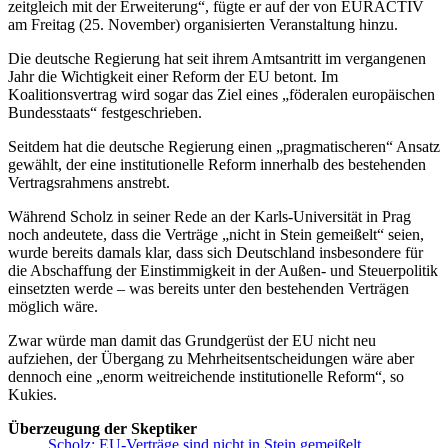
zeitgleich mit der Erweiterung“,
fügte er auf der von EURACTIV
am Freitag (25. November) organisierten Veranstaltung hinzu.
Die deutsche Regierung hat seit ihrem Amtsantritt im vergangenen
Jahr die Wichtigkeit einer Reform der EU betont. Im
Koalitionsvertrag wird sogar das Ziel eines „föderalen europäischen
Bundesstaats“ festgeschrieben.
Seitdem hat die deutsche Regierung einen „pragmatischeren“ Ansatz
gewählt, der eine institutionelle Reform innerhalb des bestehenden
Vertragsrahmens anstrebt.
Während Scholz in seiner Rede an der Karls-Universität in Prag
noch andeutete, dass die Verträge „nicht in Stein gemeißelt“ seien,
wurde bereits damals klar, dass sich Deutschland insbesondere für
die Abschaffung der Einstimmigkeit in der Außen- und Steuerpolitik
einsetzten werde – was bereits unter den bestehenden Verträgen
möglich wäre.
Zwar würde man damit das Grundgerüst der EU nicht neu
aufziehen, der Übergang zu Mehrheitsentscheidungen wäre aber
dennoch eine „enorm weitreichende institutionelle Reform“, so
Kukies.
Überzeugung der Skeptiker
Scholz: EU-Verträge sind nicht in Stein gemeißelt