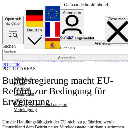
Ga naar de hoofdinhoud
Anmelden
Open sub
Close menu
English
navigation
Deutsch
Français
Sie sind abgemeldet.
Anmelden
Suchen
Licht aus
Español
Anmelden
Ukraine
Politik
Verteidigung
Rapporteur
Newsletters
Event
POLITIK
POLICY AREAS
Bundesregierung macht EU-
Wirtschaft
Politik
Reform zur Bedingung für
Agrifood
Gesundheit
Erweiterung
Tech
Energie, Umwelt & Transport
Verteidigung
Um die Handlungsfähigkeit der EU nicht zu gefährden, werde
Deutschland dem Beitritt neuer Mitgliedsstaate nur dann zustimmen,