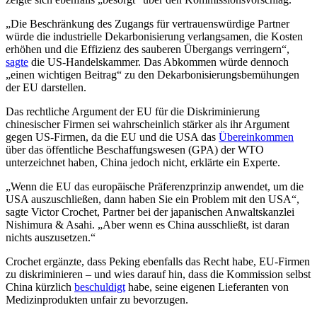
„Die Beschränkung des Zugangs für vertrauenswürdige Partner
würde die industrielle Dekarbonisierung verlangsamen, die Kosten
erhöhen und die Effizienz des sauberen Übergangs verringern“,
sagte
die US-Handelskammer. Das Abkommen würde dennoch
„einen wichtigen Beitrag“ zu den Dekarbonisierungsbemühungen
der EU darstellen.
Das rechtliche Argument der EU für die Diskriminierung
chinesischer Firmen sei wahrscheinlich stärker als ihr Argument
gegen US-Firmen, da die EU und die USA das
Übereinkommen
über das öffentliche Beschaffungswesen (GPA) der WTO
unterzeichnet haben, China jedoch nicht, erklärte ein Experte.
„Wenn die EU das europäische Präferenzprinzip anwendet, um die
USA auszuschließen, dann haben Sie ein Problem mit den USA“,
sagte Victor Crochet, Partner bei der japanischen Anwaltskanzlei
Nishimura & Asahi. „Aber wenn es China ausschließt, ist daran
nichts auszusetzen.“
Crochet ergänzte, dass Peking ebenfalls das Recht habe, EU-Firmen
zu diskriminieren – und wies darauf hin, dass die Kommission selbst
China kürzlich
beschuldigt
habe, seine eigenen Lieferanten von
Medizinprodukten unfair zu bevorzugen.