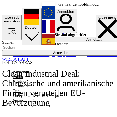
Ga naar de hoofdinhoud
Anmelden
Open sub
Close menu
English
navigation
Deutsch
Français
Sie sind abgemeldet.
Anmelden
Suchen
Licht aus
Español
Anmelden
Ukraine
Politik
Verteidigung
Rapporteur
Newsletters
Event
WIRTSCHAFT
POLICY AREAS
Clean Industrial Deal:
Wirtschaft
Politik
Chinesische und amerikanische
Agrifood
Gesundheit
Firmen verurteilen EU-
Tech
Energie, Umwelt & Transport
Bevorzugung
Verteidigung