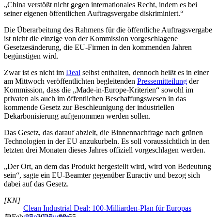
„China verstößt nicht gegen internationales Recht, indem es bei
seiner eigenen öffentlichen Auftragsvergabe diskriminiert.“
Die Überarbeitung des Rahmens für die öffentliche Auftragsvergabe
ist nicht die einzige von der Kommission vorgeschlagene
Gesetzesänderung, die EU-Firmen in den kommenden Jahren
begünstigen wird.
Zwar ist es nicht im
Deal
selbst enthalten, dennoch heißt es in einer
am Mittwoch veröffentlichten begleitenden
Pressemitteilung
der
Kommission, dass die „Made-in-Europe-Kriterien“ sowohl im
privaten als auch im öffentlichen Beschaffungswesen in das
kommende Gesetz zur Beschleunigung der industriellen
Dekarbonisierung aufgenommen werden sollen.
Das Gesetz, das darauf abzielt, die Binnennachfrage nach grünen
Technologien in der EU anzukurbeln. Es soll voraussichtlich in den
letzten drei Monaten dieses Jahres offiziell vorgeschlagen werden.
„Der Ort, an dem das Produkt hergestellt wird, wird von Bedeutung
sein“, sagte ein EU-Beamter gegenüber Euractiv und bezog sich
dabei auf das Gesetz.
[KN]
Clean Industrial Deal: 100-Milliarden-Plan für Europas
Feb 27, 2025 - 08:55
grüne Industrie