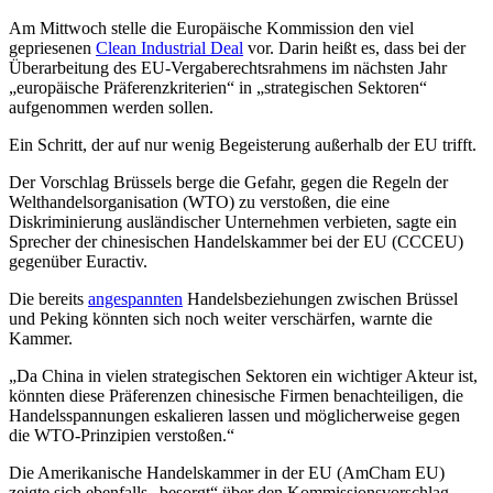
Am Mittwoch stelle die Europäische Kommission den viel
gepriesenen
Clean Industrial Deal
vor. Darin heißt es, dass bei der
Überarbeitung des EU-Vergaberechtsrahmens im nächsten Jahr
„europäische Präferenzkriterien“ in „strategischen Sektoren“
aufgenommen werden sollen.
Ein Schritt, der auf nur wenig Begeisterung außerhalb der EU trifft.
Der Vorschlag Brüssels berge die Gefahr, gegen die Regeln der
Welthandelsorganisation (WTO) zu verstoßen, die eine
Diskriminierung ausländischer Unternehmen verbieten, sagte ein
Sprecher der chinesischen Handelskammer bei der EU (CCCEU)
gegenüber Euractiv.
Die bereits
angespannten
Handelsbeziehungen zwischen Brüssel
und Peking könnten sich noch weiter verschärfen, warnte die
Kammer.
„Da China in vielen strategischen Sektoren ein wichtiger Akteur ist,
könnten diese Präferenzen chinesische Firmen benachteiligen, die
Handelsspannungen eskalieren lassen und möglicherweise gegen
die WTO-Prinzipien verstoßen.“
Die Amerikanische Handelskammer in der EU (AmCham EU)
zeigte sich ebenfalls „besorgt“ über den Kommissionsvorschlag.