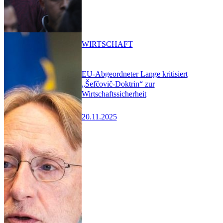
WIRTSCHAFT
EU-Abgeordneter Lange kritisiert
„Šefčovič-Doktrin“ zur
Wirtschaftssicherheit
20.11.2025