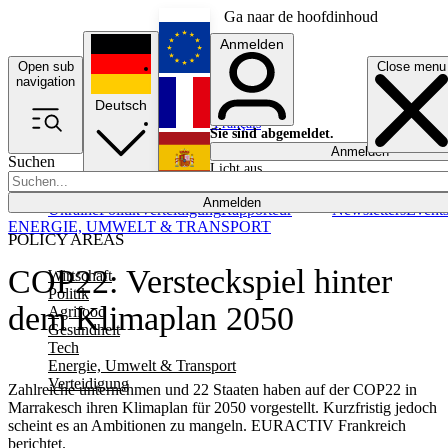
Ga naar de hoofdinhoud
Anmelden
Open sub
Close menu
English
navigation
Deutsch
Français
Sie sind abgemeldet.
Anmelden
Suchen
Licht aus
Español
Anmelden
Ukraine
Politik
Verteidigung
Rapporteur
Newsletters
Event
ENERGIE, UMWELT & TRANSPORT
POLICY AREAS
COP22: Versteckspiel hinter
Wirtschaft
Politik
dem Klimaplan 2050
Agrifood
Gesundheit
Tech
Energie, Umwelt & Transport
Verteidigung
Zahlreiche unternehmen und 22 Staaten haben auf der COP22 in
Marrakesch ihren Klimaplan für 2050 vorgestellt. Kurzfristig jedoch
scheint es an Ambitionen zu mangeln. EURACTIV Frankreich
berichtet.