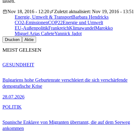
lassen.
Nov 18, 2016 - 12:20
Zuletzt aktualisiert: Nov 19, 2016 - 13:51
Energie, Umwelt & Transport
Barbara Hendricks
CO2-Emissionen
COP22
Energie und Umwelt
EU-Außenpolitik
Frankreich
Klimawandel
Marokko
Miguel Arias Cañete
Yannick Jadot
Drucken
Aktie
MEIST GELESEN
GESUNDHEIT
Bulgariens hohe Geburtenrate verschleiert die sich verschärfende
demografische Krise
28.07.2026
POLITIK
Spanische Enklave von Migranten überrannt, die auf dem Seeweg
ankommen