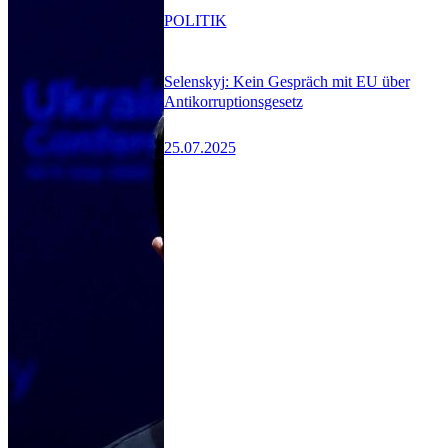
POLITIK
Selenskyj: Kein Gespräch mit EU über
Antikorruptionsgesetz
25.07.2025