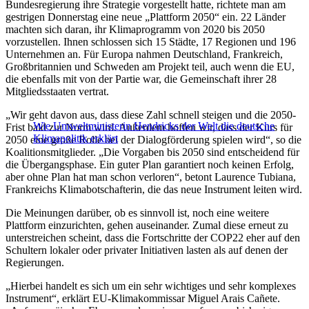
Bundesregierung ihre Strategie vorgestellt hatte, richtete man am
gestrigen Donnerstag eine neue „Plattform 2050“ ein. 22 Länder
machten sich daran, ihr Klimaprogramm von 2020 bis 2050
vorzustellen. Ihnen schlossen sich 15 Städte, 17 Regionen und 196
Unternehmen an. Für Europa nahmen Deutschland, Frankreich,
Großbritannien und Schweden am Projekt teil, auch wenn die EU,
die ebenfalls mit von der Partie war, die Gemeinschaft ihrer 28
Mitgliedsstaaten vertrat.
„Wir geht davon aus, dass diese Zahl schnell steigen und die 2050-
Wie Umweltministerin Hendricks der Welt die deutsche
Frist bald zur Norm wird. Außerdem hoffen wir, dass der Kurs für
Klimapolitik erklärt
2050 eine große Rolle bei der Dialogförderung spielen wird“, so die
Koalitionsmitglieder. „Die Vorgaben bis 2050 sind entscheidend für
die Übergangsphase. Ein guter Plan garantiert noch keinen Erfolg,
aber ohne Plan hat man schon verloren“, betont Laurence Tubiana,
Frankreichs Klimabotschafterin, die das neue Instrument leiten wird.
Die Meinungen darüber, ob es sinnvoll ist, noch eine weitere
Plattform einzurichten, gehen auseinander. Zumal diese erneut zu
unterstreichen scheint, dass die Fortschritte der COP22 eher auf den
Schultern lokaler oder privater Initiativen lasten als auf denen der
Regierungen.
„Hierbei handelt es sich um ein sehr wichtiges und sehr komplexes
Instrument“, erklärt EU-Klimakommissar Miguel Arais Cañete.