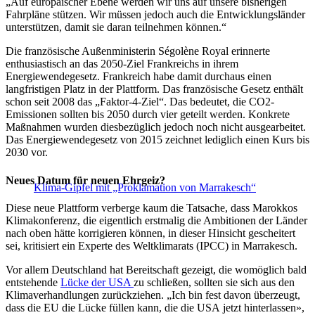
„Auf europäischer Ebene werden wir uns auf unsere bisherigen
Fahrpläne stützen. Wir müssen jedoch auch die Entwicklungsländer
unterstützen, damit sie daran teilnehmen können.“
Die französische Außenministerin Ségolène Royal erinnerte
enthusiastisch an das 2050-Ziel Frankreichs in ihrem
Energiewendegesetz. Frankreich habe damit durchaus einen
langfristigen Platz in der Plattform. Das französische Gesetz enthält
schon seit 2008 das „Faktor-4-Ziel“. Das bedeutet, die CO2-
Emissionen sollten bis 2050 durch vier geteilt werden. Konkrete
Maßnahmen wurden diesbezüglich jedoch noch nicht ausgearbeitet.
Das Energiewendegesetz von 2015 zeichnet lediglich einen Kurs bis
2030 vor.
Neues Datum für neuen Ehrgeiz?
Klima-Gipfel mit „Proklamation von Marrakesch“
Diese neue Plattform verberge kaum die Tatsache, dass Marokkos
Klimakonferenz, die eigentlich erstmalig die Ambitionen der Länder
nach oben hätte korrigieren können, in dieser Hinsicht gescheitert
sei, kritisiert ein Experte des Weltklimarats (IPCC) in Marrakesch.
Vor allem Deutschland hat Bereitschaft gezeigt, die womöglich bald
entstehende
Lücke der USA
zu schließen, sollten sie sich aus den
Klimaverhandlungen zurückziehen. „Ich bin fest davon überzeugt,
dass die EU die Lücke füllen kann, die die USA jetzt hinterlassen»,