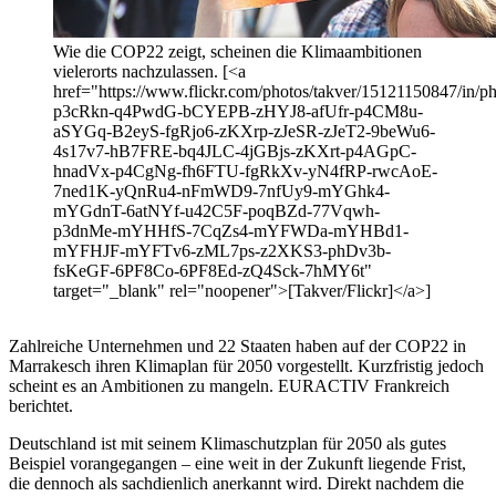
Wie die COP22 zeigt, scheinen die Klimaambitionen
vielerorts nachzulassen. [<a
href="https://www.flickr.com/photos/takver/15121150847/in/pho
p3cRkn-q4PwdG-bCYEPB-zHYJ8-afUfr-p4CM8u-
aSYGq-B2eyS-fgRjo6-zKXrp-zJeSR-zJeT2-9beWu6-
4s17v7-hB7FRE-bq4JLC-4jGBjs-zKXrt-p4AGpC-
hnadVx-p4CgNg-fh6FTU-fgRkXv-yN4fRP-rwcAoE-
7ned1K-yQnRu4-nFmWD9-7nfUy9-mYGhk4-
mYGdnT-6atNYf-u42C5F-poqBZd-77Vqwh-
p3dnMe-mYHHfS-7CqZs4-mYFWDa-mYHBd1-
mYFHJF-mYFTv6-zML7ps-z2XKS3-phDv3b-
fsKeGF-6PF8Co-6PF8Ed-zQ4Sck-7hMY6t"
target="_blank" rel="noopener">[Takver/Flickr]</a>]
Zahlreiche Unternehmen und 22 Staaten haben auf der COP22 in
Marrakesch ihren Klimaplan für 2050 vorgestellt. Kurzfristig jedoch
scheint es an Ambitionen zu mangeln. EURACTIV Frankreich
berichtet.
Deutschland ist mit seinem Klimaschutzplan für 2050 als gutes
Beispiel vorangegangen – eine weit in der Zukunft liegende Frist,
die dennoch als sachdienlich anerkannt wird. Direkt nachdem die