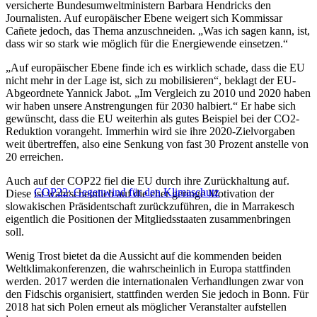
versicherte Bundesumweltministern Barbara Hendricks den
Journalisten. Auf europäischer Ebene weigert sich Kommissar
Cañete jedoch, das Thema anzuschneiden. „Was ich sagen kann, ist,
dass wir so stark wie möglich für die Energiewende einsetzen.“
„Auf europäischer Ebene finde ich es wirklich schade, dass die EU
nicht mehr in der Lage ist, sich zu mobilisieren“, beklagt der EU-
Abgeordnete Yannick Jabot. „Im Vergleich zu 2010 und 2020 haben
wir haben unsere Anstrengungen für 2030 halbiert.“ Er habe sich
gewünscht, dass die EU weiterhin als gutes Beispiel bei der CO2-
Reduktion vorangeht. Immerhin wird sie ihre 2020-Zielvorgaben
weit übertreffen, also eine Senkung von fast 30 Prozent anstelle von
20 erreichen.
Auch auf der COP22 fiel die EU durch ihre Zurückhaltung auf.
COP22: Gegenwind für den Klimaschutz
Diese ist wahrscheinlich auf die eher geringe Motivation der
slowakischen Präsidentschaft zurückzuführen, die in Marrakesch
eigentlich die Positionen der Mitgliedsstaaten zusammenbringen
soll.
Wenig Trost bietet da die Aussicht auf die kommenden beiden
Weltklimakonferenzen, die wahrscheinlich in Europa stattfinden
werden. 2017 werden die internationalen Verhandlungen zwar von
den Fidschis organisiert, stattfinden werden Sie jedoch in Bonn. Für
2018 hat sich Polen erneut als möglicher Veranstalter aufstellen