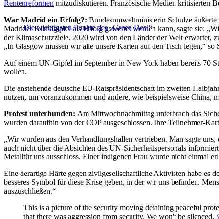
Rentenreformen
mitzudiskutieren. Französische Medien kritisierten B
War Madrid ein Erfolg?:
Bundesumweltministerin Schulze äußerte s
Die wichtigsten Punkte des „Green Deal“
Madrider Klimagipfel als Erfolg gewertet werden kann, sagte sie: „
der Klimaschutzziele. 2020 wird von den Länder der Welt erwartet,
„In Glasgow müssen wir alle unsere Karten auf den Tisch legen,“ so 
Auf einem UN-Gipfel im September in New York haben bereits 70 Staa
wollen.
Die anstehende deutsche EU-Ratspräsidentschaft im zweiten Halbjah
nutzen, um voranzukommen und andere, wie beispielsweise China, 
Protest unterbunden:
Am Mittwochnachmittag unterbrach das Siche
wurden daraufhin von der COP ausgeschlossen. Ihre Teilnehmer-Kar
„Wir wurden aus den Verhandlungshallen vertrieben. Man sagte uns, d
auch nicht über die Absichten des UN-Sicherheitspersonals informier
Metalltür uns ausschloss. Einer indigenen Frau wurde nicht einmal er
Eine derartige Härte gegen zivilgesellschaftliche Aktivisten habe es
besseres Symbol für diese Krise geben, in der wir uns befinden. Me
auszuschließen.“
This is a picture of the security moving detaining peaceful prote
that there was aggression from security. We won't be silenced.