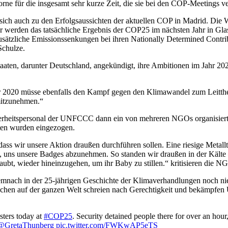
orne für die insgesamt sehr kurze Zeit, die sie bei den COP-Meetings ve
ich auch zu den Erfolgsaussichten der aktuellen COP in Madrid. Die
Wir werden das tatsächliche Ergebnis der COP25 im nächsten Jahr in Gl
 zusätzliche Emissionssenkungen bei ihren Nationally Determined Con
Schulze.
ten, darunter Deutschland, angekündigt, ihre Ambitionen im Jahr 2020 
r 2020 müsse ebenfalls den Kampf gegen den Klimawandel zum Leitthe
mitzunehmen.“
rheitspersonal der UNFCCC dann ein von mehreren NGOs organisiertes
ten wurden eingezogen.
ass wir unsere Aktion draußen durchführen sollen. Eine riesige Metal
t, uns unsere Badges abzunehmen. So standen wir draußen in der Kälte
laubt, wieder hineinzugehen, um ihr Baby zu stillen.“ kritisieren die 
 demnach in der 25-jährigen Geschichte der Klimaverhandlungen noch ni
nschen auf der ganzen Welt schreien nach Gerechtigkeit und bekämpfe
sters today at
#COP25
. Security detained people there for over an hour, 
@GretaThunberg
pic.twitter.com/FWKwAP5eTS