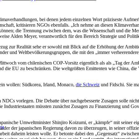
averhandlungen, bei denen jedem einzelnen Wort präziseste Aufmerksa
nschaft, kritisieren NGOs ebenfalls. „Ich nehme an diesen Klimaverhan
ten können; die Trennung zwischen dem, was die Wissenschaft und die 
lsweise Alden Meyer, verantwortlich für den Bereich Strategie und Politi
zug zur Realität sehe er sowohl mit Blick auf die Erhöhung der Ambiti
Länder und Weltbevölkerungsgruppen, die mit den „immer verheerender
Mittwoch vom chilenischen COP-Vorsitz eigentlich als als „Tag der Am
d die EU zu beschränken. Die weltgrößten Emittenten wie China, die Ve
 sein wollen: Südkorea, Irland, Monaco,
die Schweiz
und Fidschi. Sie m
 NDCs vorlegen. Die Debatte über nachgebesserte Zusagen solle nicht 
ie Industriestaaten müssten zunächst Zusagen zu Finanzierung und Gove
japanische Umweltminister Shinjiro Koizumi, er „kämpfe“ mit seiner e
ät
glieder der japanischen Regierung davon zu überzeugen, in seiner off
arbeit daheim leisten wolle. Er betonte dabei den „Gegensatz“ zwische