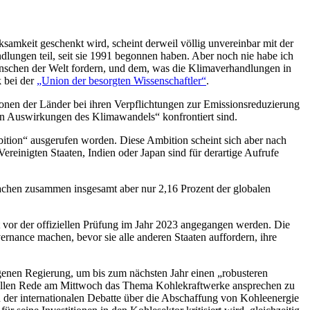
mkeit geschenkt wird, scheint derweil völlig unvereinbar mit der
dlungen teil, seit sie 1991 begonnen haben. Aber noch nie habe ich
Menschen der Welt fordern, und dem, was die Klimaverhandlungen in
k bei der
„Union der besorgten Wissenschaftler“
.
onen der Länder bei ihren Verpflichtungen zur Emissionsreduzierung
en Auswirkungen des Klimawandels“ konfrontiert sind.
bition“ ausgerufen worden. Diese Ambition scheint sich aber nach
reinigten Staaten, Indien oder Japan sind für derartige Aufrufe
achen zusammen insgesamt aber nur 2,16 Prozent der globalen
vor der offiziellen Prüfung im Jahr 2023 angegangen werden. Die
rnance machen, bevor sie alle anderen Staaten auffordern, ihre
igenen Regierung, um bis zum nächsten Jahr einen „robusteren
iziellen Rede am Mittwoch das Thema Kohlekraftwerke ansprechen zu
n der internationalen Debatte über die Abschaffung von Kohleenergie