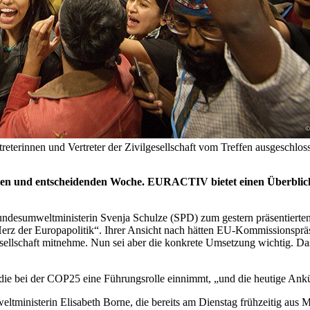
eterinnen und Vertreter der Zivilgesellschaft vom Treffen ausgeschloss
ten und entscheidenden Woche. EURACTIV bietet einen Überblick
esumweltministerin Svenja Schulze (SPD) zum gestern präsentierten 
 Herz der Europapolitik“. Ihrer Ansicht nach hätten EU-Kommissionspr
Gesellschaft mitnehme. Nun sei aber die konkrete Umsetzung wichtig. Da
s die bei der COP25 eine Führungsrolle einnimmt, „und die heutige An
ltministerin Elisabeth Borne, die bereits am Dienstag frühzeitig aus M