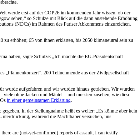
rbrachte.
 Welt werde erst auf der COP26 im kommenden Jahr wissen, ob der
asgow sehen,“ so Schulze mit Blick auf die dann anstehende Erhöhung
tributions (NDCs) im Rahmen des Pariser Abkommens einzureichen.
zu erhöhen; 65 von ihnen erklärten, bis 2050 klimaneutral sein zu
ma haben, sagte Schulze: „Ich möchte die EU-Präsidentschaft
 „Pfannenkonzert“. 200 Teilnehmende aus der Zivilgesellschaft
ltür wurde aufgefahren und wir wurden hinaus getrieben. Wir wurden
 – viele ohne Jacken und Mäntel – und mussten zusehen, wie diese
NGOs
in einer gemeinsamen Erklärung
.
e gegeben. In der Stellungnahme heißt es weiter: „Es könnte aber kein
n Unterdrückung, während die Machthaber versuchen, uns
there are (not-yet-confirmed) reports of assault, I can testify