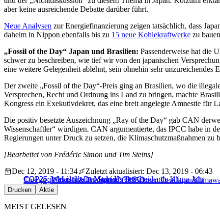
und der „Nichtdiskussion“ zu diesem Thema in Japan. Koizumi erklärte we
aber keine ausreichende Debatte darüber führt.
Neue Analysen
zur Energiefinanzierung zeigen tatsächlich, dass Jap
daheim in Nippon ebenfalls bis zu
15 neue Kohlekraftwerke
zu bauen
„Fossil of the Day“ Japan und Brasilien:
Passenderweise hat die U
schwer zu beschreiben, wie tief wir von den japanischen Versprechung
eine weitere Gelegenheit ablehnt, sein ohnehin sehr unzureichendes 
Der zweite „Fossil of the Day“-Preis ging an Brasilien, wo die ille
Versprechen, Recht und Ordnung ins Land zu bringen, machte Brasili
Kongress ein Exekutivdekret, das eine breit angelegte Amnestie für L
Die positiv besetzte Auszeichnung „Ray of the Day“ gab CAN derweil
Wissenschaftler“ würdigen. CAN argumentierte, das IPCC habe in den v
Regierungen unter Druck zu setzen, die Klimaschutzmaßnahmen zu bes
[Bearbeitet von Frédéric Simon und Tim Steins]
Dec 12, 2019 - 11:34
Zuletzt aktualisiert: Dec 13, 2019 - 06:43
COP25: Was ist los in Madrid?
COP25: Was ist los in Madrid? (Teil 2)
COP25 in Madrid: Der Start ins entscheidende Klima-Jahr
Energie, Umwelt & Transport
COP25
Green Deal
Japan
Klimawa
Drucken
Aktie
MEIST GELESEN