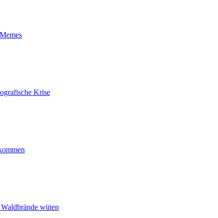
t-Memes
ografische Krise
ankommen
n Waldbrände wüten