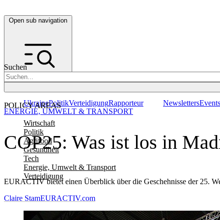
Open sub navigation
Suchen
Ukraine
Politik
Verteidigung
Rapporteur
Newsletters
Event
POLICY AREAS
ENERGIE, UMWELT & TRANSPORT
Wirtschaft
Politik
COP25: Was ist los in Madr
Agrifood
Gesundheit
Tech
Energie, Umwelt & Transport
Verteidigung
EURACTIV bietet einen Überblick über die Geschehnisse der 25. W
Claire Stam
EURACTIV.com