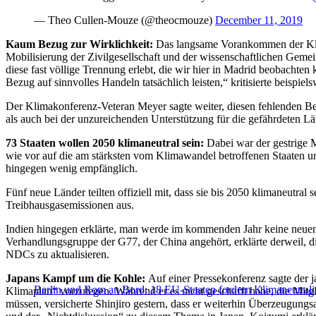
— Theo Cullen-Mouze (@theocmouze)
December 11, 2019
Kaum Bezug zur Wirklichkeit:
Das langsame Vorankommen der Klim
Mobilisierung der Zivilgesellschaft und der wissenschaftlichen Gemei
diese fast völlige Trennung erlebt, die wir hier in Madrid beobach
Bezug auf sinnvolles Handeln tatsächlich leisten,“ kritisierte beispie
Der Klimakonferenz-Veteran Meyer sagte weiter, diesen fehlenden Be
als auch bei der unzureichenden Unterstützung für die gefährdeten 
73 Staaten wollen 2050 klimaneutral sein:
Dabei war der gestrige 
wie vor auf die am stärksten vom Klimawandel betroffenen Staaten un
hingegen wenig empfänglich.
Fünf neue Länder teilten offiziell mit, dass sie bis 2050 klimaneutral
Treibhausgasemissionen aus.
Indien hingegen erklärte, man werde im kommenden Jahr keine neuen
Verhandlungsgruppe der G77, der China angehört, erklärte derweil, d
NDCs zu aktualisieren.
Japans Kampf um die Kohle:
Auf einer Pressekonferenz sagte der 
Berlin und Rom an Bord: 18 EU-Staaten fordern Klimaneutralit
Klimaplan“ vorzulegen. Während er es nicht geschafft habe, die Mit
müssen, versicherte Shinjiro gestern, dass er weiterhin Überzeugungs