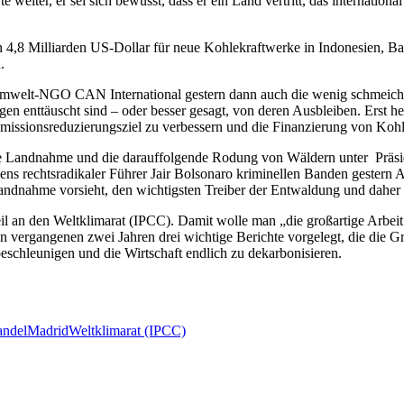
iter, er sei sich bewusst, dass er ein Land vertritt, das international f
an 4,8 Milliarden US-Dollar für neue Kohlekraftwerke in Indonesien, B
.
mwelt-NGO CAN International gestern dann auch die wenig schmeichel
en enttäuscht sind – oder besser gesagt, von deren Ausbleiben. Erst h
Emissionsreduzierungsziel zu verbessern und die Finanzierung von Koh
gale Landnahme und die darauffolgende Rodung von Wäldern unter Präsi
ens rechtsradikaler Führer Jair Bolsonaro kriminellen Banden gester
andnahme vorsieht, den wichtigsten Treiber der Entwaldung und daher d
 an den Weltklimarat (IPCC). Damit wolle man „die großartige Arbeit
ergangenen zwei Jahren drei wichtige Berichte vorgelegt, die die Grun
chleunigen und die Wirtschaft endlich zu dekarbonisieren.
ndel
Madrid
Weltklimarat (IPCC)