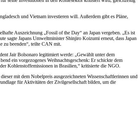
ür seine Investitionen in den Kohlesektor kritisiert wird, gleichzeitig
angladesch und Vietnam investieren will. Außerdem gibt es Pläne,
hafte Auszeichnung „Fossil of the Day“ an Japan vergeben. „Es ist
eute sagte Japans Umweltminister Shinjiro Koizumi erneut, dass Japan
le zu beenden“, teilte CAN mit.
dent Jair Bolsonaro legitimiert werde: „Gewählt unter dem
n Abend ein vorgezogenes Weihnachtsgeschenk: Er schickte dem
er Kohlenstoffemissionen in Brasilien,“ kritisierte die NGO.
 dieser mit dem Nobelpreis ausgezeichneten Wissenschaftlerinnen und
dlage für Aktivitäten der Zivilgesellschaft bilden, um die