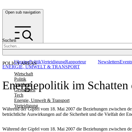
Open sub navigation
Suchen
Ukraine
Politik
Verteidigung
Rapporteur
Newsletters
Event
POLICY AREAS
ENERGIE, UMWELT & TRANSPORT
Wirtschaft
Politik
Energiepolitik im Schatten
Agrifood
Gesundheit
Tech
Energie, Umwelt & Transport
Verteidigung
Während der Gipfel vom 18. Mai 2007 die Beziehungen zwischen der E
beträchtliche Auswirkungen auf die Sicherheit und die Vielfalt der E
Während der Gipfel vom 18. Mai 2007 die Beziehungen zwischen der E