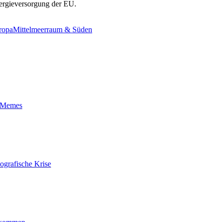
nergieversorgung der EU.
ropa
Mittelmeerraum & Süden
t-Memes
ografische Krise