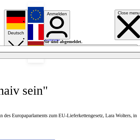
Close menu
Anmelden
English
Deutsch
Français
Sie sind abgemeldet.
Anmelden
Licht aus
Español
naiv sein"
rin des Europaparlaments zum EU-Lieferkettengesetz, Lara Wolters, in