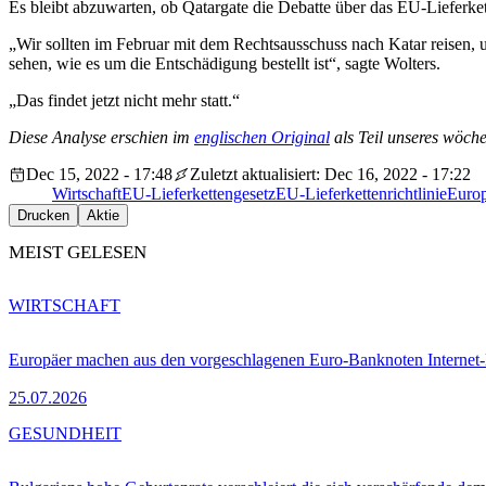
Es bleibt abzuwarten, ob Qatargate die Debatte über das EU-Lieferkett
„Wir sollten im Februar mit dem Rechtsausschuss nach Katar reisen, u
sehen, wie es um die Entschädigung bestellt ist“, sagte Wolters.
„Das findet jetzt nicht mehr statt.“
Diese Analyse erschien im
englischen Original
als Teil unseres wöche
Dec 15, 2022 - 17:48
Zuletzt aktualisiert: Dec 16, 2022 - 17:22
Wirtschaft
EU-Lieferkettengesetz
EU-Lieferkettenrichtlinie
Europ
Drucken
Aktie
MEIST GELESEN
WIRTSCHAFT
Europäer machen aus den vorgeschlagenen Euro-Banknoten Interne
25.07.2026
GESUNDHEIT