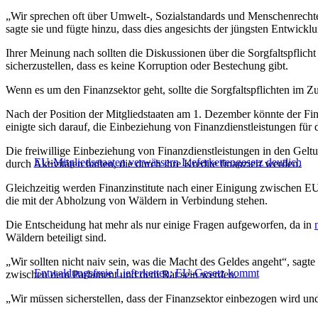
„Wir sprechen oft über Umwelt-, Sozialstandards und Menschenrechte,
sagte sie und fügte hinzu, dass dies angesichts der jüngsten Entwick
Ihrer Meinung nach sollten die Diskussionen über die Sorgfaltspfl
sicherzustellen, dass es keine Korruption oder Bestechung gibt.
Wenn es um den Finanzsektor geht, sollte die Sorgfaltspflichten i
Nach der Position der Mitgliedstaaten am 1. Dezember könnte der Fin
einigte sich darauf, die Einbeziehung von Finanzdienstleistungen für di
Die freiwillige Einbeziehung von Finanzdienstleistungen in den Gel
EU-Mitgliedsstaaten verwässern Lieferkettengesetz deutlich
durch Aktivitäten haften, die durch ihre Kredite finanziert werden.
Gleichzeitig werden Finanzinstitute nach einer Einigung zwischen 
die mit der Abholzung von Wäldern in Verbindung stehen.
Die Entscheidung hat mehr als nur einige Fragen aufgeworfen, da in
Wäldern beteiligt sind.
„Wir sollten nicht naiv sein, was die Macht des Geldes angeht“, sag
Entwaldungsfreie Lieferketten: EU-Gesetz kommt
zwischen dem Parlament und dem Rat sein werden.
„Wir müssen sicherstellen, dass der Finanzsektor einbezogen wird und