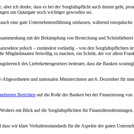
 aber ich denke, dass es bei der Sorgfaltspflicht auch darum geht, pr
lungen um Qatargate noch wichtiger geworden sei.
icht auch eine gute Unternehmensführung umfassen, während europäisc
m Zusammenhang mit der Bekämpfung von Bestechung und Schönfärberei 
anzsektor jedoch – zumindest vorläufig – von den Sorgfaltspflichten 
e Mitgliedstaaten freiwillig zu machen, ein Schritt, der vor allem Frank
tungsbereich des Lieferkettengesetzes bedeutet, dass die Banken womö
EU-Abgeordneten und nationalen Minister:innen am 6. Dezember für mi
mehreren Berichten
auf die Rolle der Banken bei der Finanzierung vo
te Wolters mit Blick auf die Sorgfaltspflichten für Finanzdienstleist
 dass wir klare Verhaltensstandards für die Aspekte der guten Unterneh