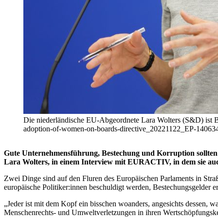
Die niederländische EU-Abgeordnete Lara Wolters (S&D) ist Ber
adoption-of-women-on-boards-directive_20221122_EP-1406
Gute Unternehmensführung, Bestechung und Korruption sollten Te
Lara Wolters, in einem Interview mit EURACTIV, in dem sie au
Zwei Dinge sind auf den Fluren des Europäischen Parlaments in Stra
europäische Politiker:innen beschuldigt werden, Bestechungsgelder er
„Jeder ist mit dem Kopf ein bisschen woanders, angesichts dessen, was
Menschenrechts- und Umweltverletzungen in ihren Wertschöpfungsket