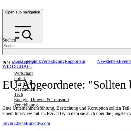
Open sub navigation
Suchen
Ukraine
Politik
Verteidigung
Rapporteur
Newsletters
Event
POLICY AREAS
WIRTSCHAFT
Wirtschaft
Politik
EU-Abgeordnete: "Sollten b
Agrifood
Gesundheit
Tech
Energie, Umwelt & Transport
Verteidigung
Gute Unternehmensführung, Bestechung und Korruption sollten Teil der
einem Interview mit EURACTIV, in dem sie auch über die jüngsten
Silvia Ellena
Euractiv.com