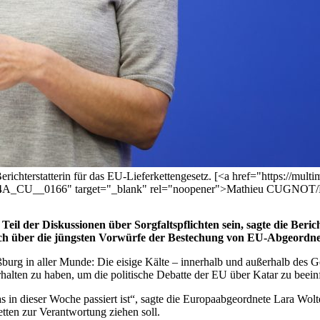
ichterstatterin für das EU-Lieferkettengesetz. [<a href="https://multi
34A_CU__0166" target="_blank" rel="noopener">Mathieu CUGNOT/E
il der Diskussionen über Sorgfaltspflichten sein, sagte die Beri
ch über die jüngsten Vorwürfe der Bestechung von EU-Abgeordne
ßburg in aller Munde: Die eisige Kälte – innerhalb und außerhalb des
halten zu haben, um die politische Debatte der EU über Katar zu beein
 in dieser Woche passiert ist“, sagte die Europaabgeordnete Lara Wolte
ten zur Verantwortung ziehen soll.