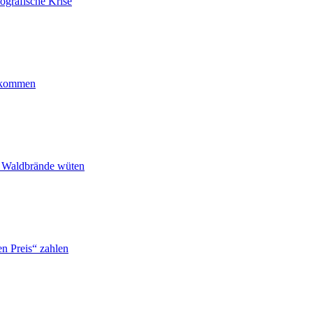
ografische Krise
ankommen
n Waldbrände wüten
n Preis“ zahlen