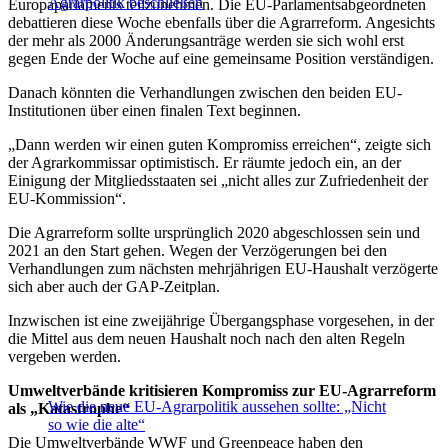
Agrarpolitik beschließen
Europaparlaments teilzunehmen. Die EU-Parlamentsabgeordneten
debattieren diese Woche ebenfalls über die Agrarreform. Angesichts
der mehr als 2000 Änderungsanträge werden sie sich wohl erst
gegen Ende der Woche auf eine gemeinsame Position verständigen.
Danach könnten die Verhandlungen zwischen den beiden EU-
Institutionen über einen finalen Text beginnen.
„Dann werden wir einen guten Kompromiss erreichen“, zeigte sich
der Agrarkommissar optimistisch. Er räumte jedoch ein, an der
Einigung der Mitgliedsstaaten sei „nicht alles zur Zufriedenheit der
EU-Kommission“.
Die Agrarreform sollte ursprünglich 2020 abgeschlossen sein und
2021 an den Start gehen. Wegen der Verzögerungen bei den
Verhandlungen zum nächsten mehrjährigen EU-Haushalt verzögerte
sich aber auch der GAP-Zeitplan.
Inzwischen ist eine zweijährige Übergangsphase vorgesehen, in der
die Mittel aus dem neuen Haushalt noch nach den alten Regeln
vergeben werden.
Umweltverbände kritisieren Kompromiss zur EU-Agrarreform
Wie die neue EU-Agrarpolitik aussehen sollte: „Nicht
als „Katastrophe“
so wie die alte“
Die Umweltverbände WWF und Greenpeace haben den