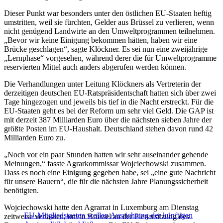
Dieser Punkt war besonders unter den östlichen EU-Staaten heftig
umstritten, weil sie fürchten, Gelder aus Brüssel zu verlieren, wenn
nicht genügend Landwirte an den Umweltprogrammen teilnehmen.
„Bevor wir keine Einigung bekommen hätten, haben wir eine
Brücke geschlagen“, sagte Klöckner. Es sei nun eine zweijährige
„Lernphase“ vorgesehen, während derer die für Umweltprogramme
reservierten Mittel auch anders abgerufen werden können.
Die Verhandlungen unter Leitung Klöckners als Vertreterin der
derzeitigen deutschen EU-Ratspräsidentschaft hatten sich über zwei
Tage hingezogen und jeweils bis tief in die Nacht erstreckt. Für die
EU-Staaten geht es bei der Reform um sehr viel Geld. Die GAP ist
mit derzeit 387 Milliarden Euro über die nächsten sieben Jahre der
größte Posten im EU-Haushalt. Deutschland stehen davon rund 42
Milliarden Euro zu.
„Noch vor ein paar Stunden hatten wir sehr auseinander gehende
Meinungen,“ fasste Agrarkommissar Wojciechowski zusammen.
Dass es noch eine Einigung gegeben habe, sei „eine gute Nachricht
für unsere Bauern“, die für die nächsten Jahre Planungssicherheit
benötigten.
Wojciechowski hatte den Agrarrat in Luxemburg am Dienstag
EU-Mitgliedstaaten wollen Ausrichtung der künftigen
zeitweise verlassen, um in Brüssel an der Plenarsitzung des