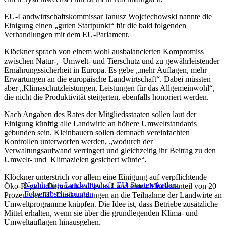
EU-Landwirtschaftskommissar Janusz Wojciechowski nannte die
Einigung einen „guten Startpunkt“ für die bald folgenden
Verhandlungen mit dem EU-Parlament.
Klöckner sprach von einem wohl ausbalancierten Kompromiss
zwischen Natur-, Umwelt- und Tierschutz und zu gewährleistender
Ernährungssicherheit in Europa. Es gebe „mehr Auflagen, mehr
Erwartungen an die europäische Landwirtschaft“. Dabei müssten
aber „Klimaschutzleistungen, Leistungen für das Allgemeinwohl“,
die nicht die Produktivität steigerten, ebenfalls honoriert werden.
Nach Angaben des Rates der Mitgliedsstaaten sollen laut der
Einigung künftig alle Landwirte an höhere Umweltstandards
gebunden sein. Kleinbauern sollen demnach vereinfachten
Kontrollen unterworfen werden, „wodurch der
Verwaltungsaufwand verringert und gleichzeitig ihr Beitrag zu den
Umwelt- und Klimazielen gesichert würde“.
Klöckner unterstrich vor allem eine Einigung auf verpflichtende
Nachhaltige Landwirtschaft: EU-Staaten fordern
Öko-Regeln. Demnach soll jedes Land einen Mindestanteil von 20
Folgenabschätzungen
Prozent der EU-Direktzahlungen an die Teilnahme der Landwirte an
Umweltprogramme knüpfen. Die Idee ist, dass Betriebe zusätzliche
Mittel erhalten, wenn sie über die grundlegenden Klima- und
Umweltauflagen hinausgehen.