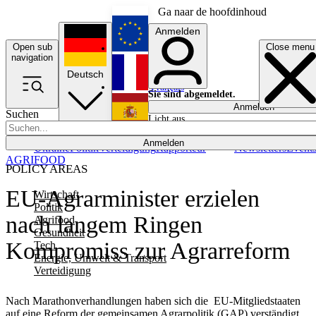
Ga naar de hoofdinhoud
Anmelden
Open sub
Close menu
English
navigation
Deutsch
Français
Sie sind abgemeldet.
Anmelden
Suchen
Licht aus
Español
Anmelden
Ukraine
Politik
Verteidigung
Rapporteur
Newsletters
Event
AGRIFOOD
POLICY AREAS
EU-Agrarminister erzielen
Wirtschaft
Politik
nach langem Ringen
Agrifood
Gesundheit
Kompromiss zur Agrarreform
Tech
Energie, Umwelt & Transport
Verteidigung
Nach Marathonverhandlungen haben sich die EU-Mitgliedstaaten
auf eine Reform der gemeinsamen Agrarpolitik (GAP) verständigt.