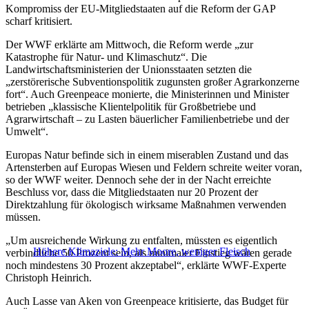
Kompromiss der EU-Mitgliedstaaten auf die Reform der GAP
scharf kritisiert.
Der WWF erklärte am Mittwoch, die Reform werde „zur
Katastrophe für Natur- und Klimaschutz“. Die
Landwirtschaftsministerien der Unionsstaaten setzten die
„zerstörerische Subventionspolitik zugunsten großer Agrarkonzerne
fort“. Auch Greenpeace monierte, die Ministerinnen und Minister
betrieben „klassische Klientelpolitik für Großbetriebe und
Agrarwirtschaft – zu Lasten bäuerlicher Familienbetriebe und der
Umwelt“.
Europas Natur befinde sich in einem miserablen Zustand und das
Artensterben auf Europas Wiesen und Feldern schreite weiter voran,
so der WWF weiter.
Dennoch sehe der in der Nacht erreichte
Beschluss vor, dass die Mitgliedstaaten nur 20 Prozent der
Direktzahlung für ökologisch wirksame Maßnahmen verwenden
müssen.
„Um ausreichende Wirkung zu entfalten, müssten es eigentlich
Höhere Klimaziele: Mehr Moore, weniger Fleisch
verbindliche 50 Prozent sein, als minimaler Einstieg wären gerade
noch mindestens 30 Prozent akzeptabel“, erklärte WWF-Experte
Christoph Heinrich.
Auch Lasse van Aken von Greenpeace kritisierte, das Budget für