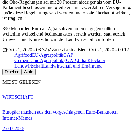
die Öko-Regelungen sei mit 20 Prozent niedriger als vom EU-
Parlament beschlossen und greife erst mit zwei Jahren Verzögerung.
„Wie diese Regeln umgesetzt werden und ob sie überhaupt wirken,
ist fraglich.“
390 Milliarden Euro an Agrarsubventionen dagegen sollten
weiterhin weitgehend bedingungslos verteilt werden, statt gezielt
Umwelt- und Klimaschutz in der Landwirtschaft zu fördern.
Oct 21, 2020 - 08:32
Zuletzt aktualisiert: Oct 21, 2020 - 09:12
Agrifood
EU-Agrarpolitik
GAP
Gemeinsame Agrarpolitik (GAP)
Julia Klöckner
Landwirtschaft
Landwirtschaft und Ernährung
Drucken
Aktie
MEIST GELESEN
WIRTSCHAFT
Europäer machen aus den vorgeschlagenen Euro-Banknoten
Internet-Memes
25.07.2026