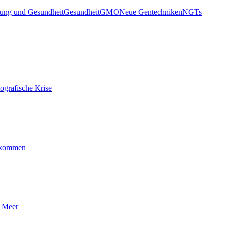
ung und Gesundheit
Gesundheit
GMO
Neue Gentechniken
NGTs
ografische Krise
ankommen
n Meer