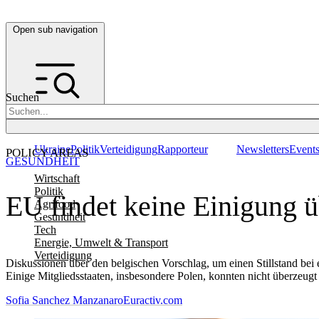
Open sub navigation
Suchen
Ukraine
Politik
Verteidigung
Rapporteur
Newsletters
Event
POLICY AREAS
GESUNDHEIT
Wirtschaft
Politik
EU findet keine Einigung 
Agrifood
Gesundheit
Tech
Energie, Umwelt & Transport
Verteidigung
Diskussionen über den belgischen Vorschlag, um einen Stillstand be
Einige Mitgliedsstaaten, insbesondere Polen, konnten nicht überzeug
Sofia Sanchez Manzanaro
Euractiv.com