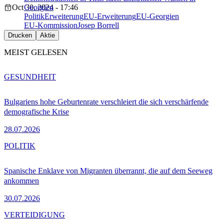
Oct 30, 2024 - 17:46
Georgien
Politik
Erweiterung
EU-Erweiterung
EU-Georgien
EU-Kommission
Josep Borrell
Drucken
Aktie
MEIST GELESEN
GESUNDHEIT
Bulgariens hohe Geburtenrate verschleiert die sich verschärfende
demografische Krise
28.07.2026
POLITIK
Spanische Enklave von Migranten überrannt, die auf dem Seeweg
ankommen
30.07.2026
VERTEIDIGUNG