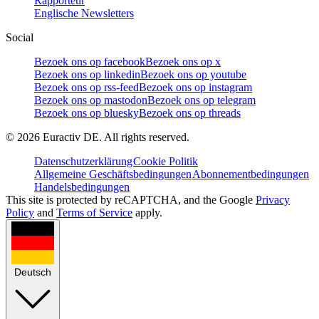
Rapporteur
Englische Newsletters
Social
Bezoek ons op facebook
Bezoek ons op x
Bezoek ons op linkedin
Bezoek ons op youtube
Bezoek ons op rss-feed
Bezoek ons op instagram
Bezoek ons op mastodon
Bezoek ons op telegram
Bezoek ons op bluesky
Bezoek ons op threads
©
2026
Euractiv DE. All rights reserved.
Datenschutzerklärung
Cookie Politik
Allgemeine Geschäftsbedingungen
Abonnementbedingungen
Handelsbedingungen
This site is protected by reCAPTCHA, and the Google
Privacy
Policy
and
Terms of Service
apply.
Deutsch