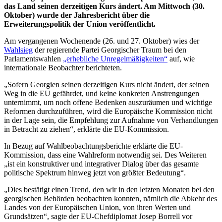
das Land seinen derzeitigen Kurs ändert. Am Mittwoch (30.
Oktober) wurde der Jahresbericht über die
Erweiterungspolitik der Union veröffentlicht.
Am vergangenen Wochenende (26. und 27. Oktober) wies der
Wahlsieg
der regierende Partei Georgischer Traum bei den
Parlamentswahlen
„erhebliche Unregelmäßigkeiten“
auf, wie
internationale Beobachter berichteten.
„Sofern Georgien seinen derzeitigen Kurs nicht ändert, der seinen
Weg in die EU gefährdet, und keine konkreten Anstrengungen
unternimmt, um noch offene Bedenken auszuräumen und wichtige
Reformen durchzuführen, wird die Europäische Kommission nicht
in der Lage sein, die Empfehlung zur Aufnahme von Verhandlungen
in Betracht zu ziehen“, erklärte die EU-Kommission.
In Bezug auf Wahlbeobachtungsberichte erklärte die EU-
Kommission, dass eine Wahlreform notwendig sei. Des Weiteren
„ist ein konstruktiver und integrativer Dialog über das gesamte
politische Spektrum hinweg jetzt von größter Bedeutung“.
„Dies bestätigt einen Trend, den wir in den letzten Monaten bei den
georgischen Behörden beobachten konnten, nämlich die Abkehr des
Landes von der Europäischen Union, von ihren Werten und
Grundsätzen“, sagte der EU-Chefdiplomat Josep Borrell vor