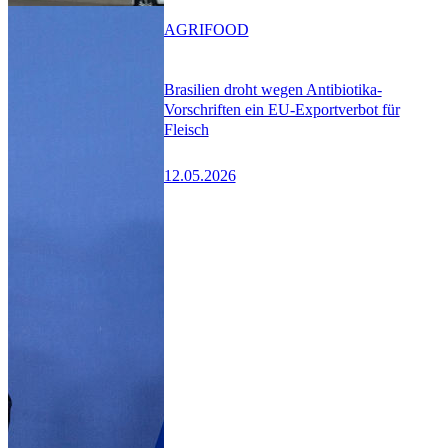
AGRIFOOD
Brasilien droht wegen Antibiotika-
Vorschriften ein EU-Exportverbot für
Fleisch
12.05.2026