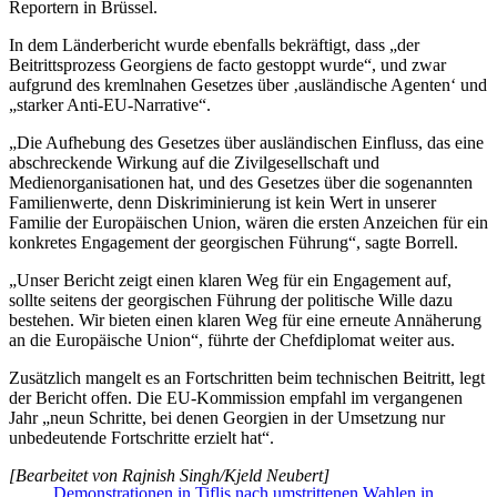
Reportern in Brüssel.
In dem Länderbericht wurde ebenfalls bekräftigt, dass „der
Beitrittsprozess Georgiens de facto gestoppt wurde“, und zwar
aufgrund des kremlnahen Gesetzes über ‚ausländische Agenten‘ und
„starker Anti-EU-Narrative“.
„Die Aufhebung des Gesetzes über ausländischen Einfluss, das eine
abschreckende Wirkung auf die Zivilgesellschaft und
Medienorganisationen hat, und des Gesetzes über die sogenannten
Familienwerte, denn Diskriminierung ist kein Wert in unserer
Familie der Europäischen Union, wären die ersten Anzeichen für ein
konkretes Engagement der georgischen Führung“, sagte Borrell.
„Unser Bericht zeigt einen klaren Weg für ein Engagement auf,
sollte seitens der georgischen Führung der politische Wille dazu
bestehen. Wir bieten einen klaren Weg für eine erneute Annäherung
an die Europäische Union“, führte der Chefdiplomat weiter aus.
Zusätzlich mangelt es an Fortschritten beim technischen Beitritt, legt
der Bericht offen. Die EU-Kommission empfahl im vergangenen
Jahr „neun Schritte, bei denen Georgien in der Umsetzung nur
unbedeutende Fortschritte erzielt hat“.
[Bearbeitet von Rajnish Singh/Kjeld Neubert]
Demonstrationen in Tiflis nach umstrittenen Wahlen in