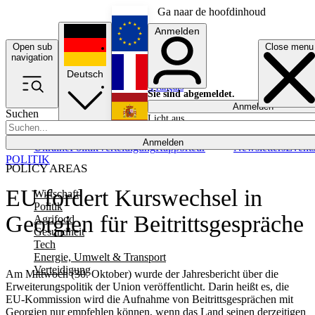
Ga naar de hoofdinhoud
Anmelden
Open sub
Close menu
English
navigation
Deutsch
Français
Sie sind abgemeldet.
Anmelden
Suchen
Licht aus
Español
Anmelden
Ukraine
Politik
Verteidigung
Rapporteur
Newsletters
Event
POLITIK
POLICY AREAS
EU fordert Kurswechsel in
Wirtschaft
Politik
Georgien für Beitrittsgespräche
Agrifood
Gesundheit
Tech
Energie, Umwelt & Transport
Verteidigung
Am Mittwoch (30. Oktober) wurde der Jahresbericht über die
Erweiterungspolitik der Union veröffentlicht. Darin heißt es, die
EU-Kommission wird die Aufnahme von Beitrittsgesprächen mit
Georgien nur empfehlen können, wenn das Land seinen derzeitigen