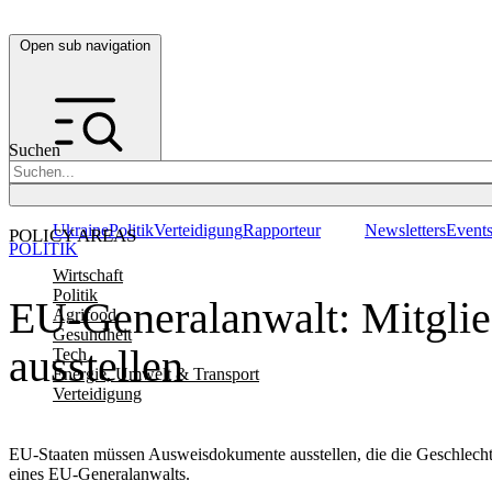
Open sub navigation
Suchen
Ukraine
Politik
Verteidigung
Rapporteur
Newsletters
Event
POLICY AREAS
POLITIK
Wirtschaft
Politik
EU-Generalanwalt: Mitglie
Agrifood
Gesundheit
ausstellen
Tech
Energie, Umwelt & Transport
Verteidigung
EU-Staaten müssen Ausweisdokumente ausstellen, die die Geschlecht
eines EU-Generalanwalts.