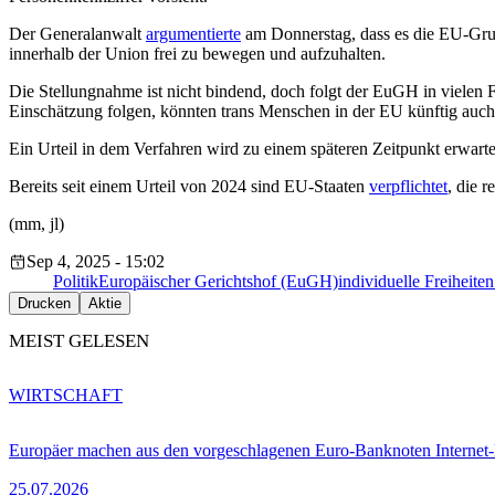
Der Generalanwalt
argumentierte
am Donnerstag, dass es die EU-Grund
innerhalb der Union frei zu bewegen und aufzuhalten.
Die Stellungnahme ist nicht bindend, doch folgt der EuGH in vielen F
Einschätzung folgen, könnten trans Menschen in der EU künftig auch 
Ein Urteil in dem Verfahren wird zu einem späteren Zeitpunkt erwar
Bereits seit einem Urteil von 2024 sind EU-Staaten
verpflichtet
, die 
(mm, jl)
Sep 4, 2025 - 15:02
Politik
Europäischer Gerichtshof (EuGH)
individuelle Freiheiten
Drucken
Aktie
MEIST GELESEN
WIRTSCHAFT
Europäer machen aus den vorgeschlagenen Euro-Banknoten Interne
25.07.2026