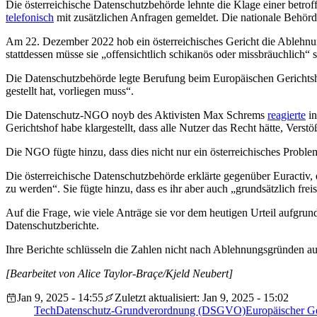
Die österreichische Datenschutzbehörde lehnte die Klage einer betro
telefonisch
mit zusätzlichen Anfragen gemeldet. Die nationale Behör
Am 22. Dezember 2022 hob ein österreichisches Gericht die Ablehnung
stattdessen müsse sie „offensichtlich schikanös oder missbräuchlich“ s
Die Datenschutzbehörde legte Berufung beim Europäischen Gerichtshof 
gestellt hat, vorliegen muss“.
Die Datenschutz-NGO noyb des Aktivisten Max Schrems
reagierte
in
Gerichtshof habe klargestellt, dass alle Nutzer das Recht hätte, Ve
Die NGO fügte hinzu, dass dies nicht nur ein österreichisches Proble
Die österreichische Datenschutzbehörde erklärte gegenüber Euractiv, 
zu werden“. Sie fügte hinzu, dass es ihr aber auch „grundsätzlich f
Auf die Frage, wie viele Anträge sie vor dem heutigen Urteil aufgrun
Datenschutzberichte.
Ihre Berichte schlüsseln die Zahlen nicht nach Ablehnungsgründen auf,
[Bearbeitet von Alice Taylor-Braçe/Kjeld Neubert]
Jan 9, 2025 - 14:55
Zuletzt aktualisiert: Jan 9, 2025 - 15:02
Tech
Datenschutz-Grundverordnung (DSGVO)
Europäischer G