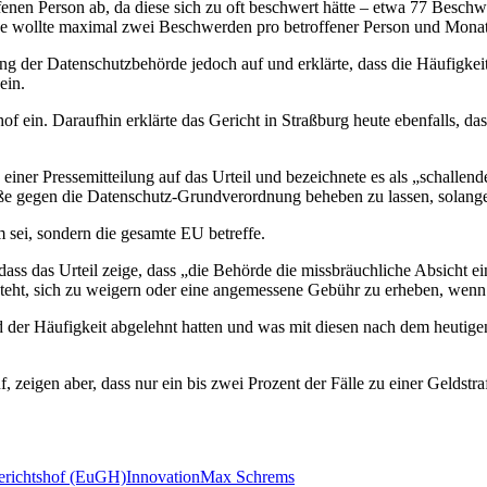
ffenen Person ab, da diese sich zu oft beschwert hätte – etwa 77 Besch
de wollte maximal zwei Beschwerden pro betroffener Person und Monat
 der Datenschutzbehörde jedoch auf und erklärte, dass die Häufigkeit 
ein.
ein. Daraufhin erklärte das Gericht in Straßburg heute ebenfalls, dass
 einer Pressemitteilung auf das Urteil und bezeichnete es als „schalle
rstöße gegen die Datenschutz-Grundverordnung beheben zu lassen, solan
m sei, sondern die gesamte EU betreffe.
dass das Urteil zeige, dass „die Behörde die missbräuchliche Absicht e
reisteht, sich zu weigern oder eine angemessene Gebühr zu erheben, wen
d der Häufigkeit abgelehnt hatten und was mit diesen nach dem heutige
 zeigen aber, dass nur ein bis zwei Prozent der Fälle zu einer Geldstra
erichtshof (EuGH)
Innovation
Max Schrems