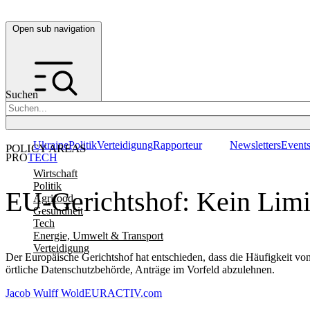
Open sub navigation
Suchen
Ukraine
Politik
Verteidigung
Rapporteur
Newsletters
Event
POLICY AREAS
PRO
TECH
Wirtschaft
Politik
EU-Gerichtshof: Kein Limi
Agrifood
Gesundheit
Tech
Energie, Umwelt & Transport
Verteidigung
Der Europäische Gerichtshof hat entschieden, dass die Häufigkeit von
örtliche Datenschutzbehörde, Anträge im Vorfeld abzulehnen.
Jacob Wulff Wold
EURACTIV.com