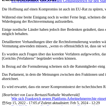
EU-Parlamentarier streben breiten Geltungsbereich für den Stat
Die Hoffnung auf einen Kompromiss ist auch im EU-Rat zu spüren, wo
Während eine breite Einigung noch in weiter Ferne liegt, scheinen d
Widerlegung der Rechtsvermutung aufzustellen.
Einige nordische Länder haben jedoch ihre Bedenken geäußert, dass ei
möglich behalten.
Detailliertere Verhandlungen über die Rechtsformulierung wurden wä
Vermutung anwenden müssen, „wenn es offensichtlich ist, dass sie 
Es wurden auch Fragen über das korrekte Verfahren aufgeworfen, das
[Gerichts-]Verfahrens“ begründet werden können.
In Bezug auf die Formulierung scheinen sich die Ratsmitglieder einig
Das Parlament, in dem die Meinungen zwischen den Fraktionen und in
abzeichnet.
Es wird erwartet, dass ein neuer Kompromisstext der tschechischen Ra
[Bearbeitet von Luca Bertuzzi/Nathalie Weatherald]
Wie sich Frankreich gegen Plattform-Arbeitnehmerrechte einset
Sep 15, 2022 - 17:05
Zuletzt aktualisiert: Feb 5, 2024 - 12:29