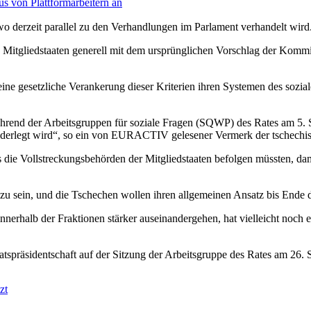
us von Plattformarbeitern an
 derzeit parallel zu den Verhandlungen im Parlament verhandelt wird
ie Mitgliedstaaten generell mit dem ursprünglichen Vorschlag der Komm
ne gesetzliche Verankerung dieser Kriterien ihren Systemen des sozial
hrend der Arbeitsgruppen für soziale Fragen (SQWP) des Rates am 5. S
widerlegt wird“, so ein von EURACTIV gelesener Vermerk der tschechi
 die Vollstreckungsbehörden der Mitgliedstaaten befolgen müssten, d
 zu sein, und die Tschechen wollen ihren allgemeinen Ansatz bis Ende d
nerhalb der Fraktionen stärker auseinandergehen, hat vielleicht noch 
tspräsidentschaft auf der Sitzung der Arbeitsgruppe des Rates am 26. S
zt