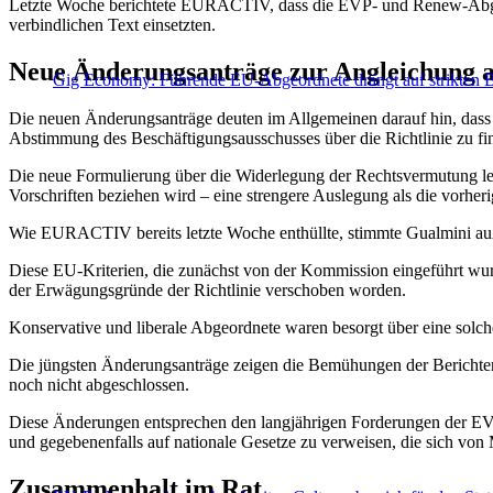
Letzte Woche berichtete EURACTIV, dass die EVP- und Renew-Abgeor
verbindlichen Text einsetzten.
Neue Änderungsanträge zur Angleichung 
Gig Economy: Führende EU-Abgeordnete drängt auf strikten B
Die neuen Änderungsanträge deuten im Allgemeinen darauf hin, dass
Abstimmung des Beschäftigungsausschusses über die Richtlinie zu fi
Die neue Formulierung über die Widerlegung der Rechtsvermutung legt 
Vorschriften beziehen wird – eine strengere Auslegung als die vorhe
Wie EURACTIV bereits letzte Woche enthüllte, stimmte Gualmini auße
Diese EU-Kriterien, die zunächst von der Kommission eingeführt wur
der Erwägungsgründe der Richtlinie verschoben worden.
Konservative und liberale Abgeordnete waren besorgt über eine solche
Die jüngsten Änderungsanträge zeigen die Bemühungen der Berichters
noch nicht abgeschlossen.
Diese Änderungen entsprechen den langjährigen Forderungen der EVP
und gegebenenfalls auf nationale Gesetze zu verweisen, die sich von M
Zusammenhalt im Rat