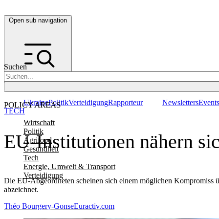
Open sub navigation
Suchen
Ukraine
Politik
Verteidigung
Rapporteur
Newsletters
Event
POLICY AREAS
TECH
Wirtschaft
Politik
EU-Institutionen nähern sic
Agrifood
Gesundheit
Tech
Energie, Umwelt & Transport
Verteidigung
Die EU-Abgeordneten scheinen sich einem möglichen Kompromiss über 
abzeichnet.
Théo Bourgery-Gonse
Euractiv.com