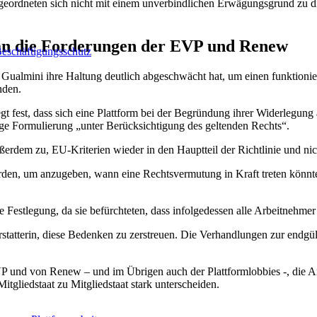
dneten sich nicht mit einem unverbindlichen Erwägungsgrund zu die
an die Forderungen der EVP und Renew
eschäftigungsschutz
 Gualmini ihre Haltung deutlich abgeschwächt hat, um einen funktion
nden.
fest, dass sich eine Plattform bei der Begründung ihrer Widerlegung a
rige Formulierung „unter Berücksichtigung des geltenden Rechts“.
rdem zu, EU-Kriterien wieder in den Hauptteil der Richtlinie und ni
den, um anzugeben, wann eine Rechtsvermutung in Kraft treten könnte
 Festlegung, da sie befürchteten, dass infolgedessen alle Arbeitnehme
tatterin, diese Bedenken zu zerstreuen. Die Verhandlungen zur endgült
 und von Renew – und im Übrigen auch der Plattformlobbies -, die An
itgliedstaat zu Mitgliedstaat stark unterscheiden.