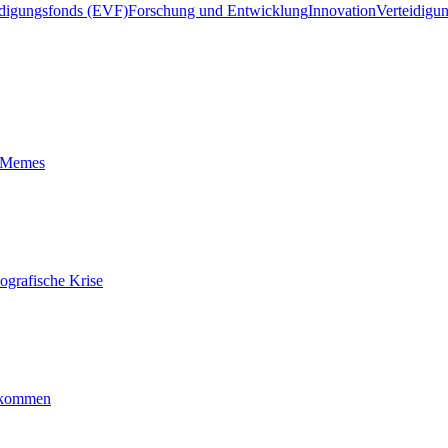
idigungsfonds (EVF)
Forschung und Entwicklung
Innovation
Verteidigu
t-Memes
ografische Krise
ankommen