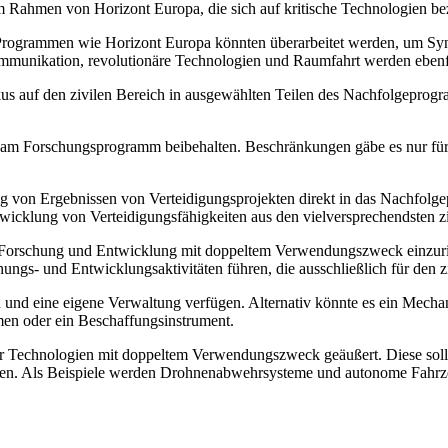
 Rahmen von Horizont Europa, die sich auf kritische Technologien bez
Programmen wie Horizont Europa könnten überarbeitet werden, um Syn
ommunikation, revolutionäre Technologien und Raumfahrt werden ebenf
s auf den zivilen Bereich in ausgewählten Teilen des Nachfolgeprogr
ern am Forschungsprogramm beibehalten. Beschränkungen gäbe es nur f
g von Ergebnissen von Verteidigungsprojekten direkt in das Nachfolg
klung von Verteidigungsfähigkeiten aus den vielversprechendsten zivil
ür Forschung und Entwicklung mit doppeltem Verwendungszweck einzurich
gs- und Entwicklungsaktivitäten führen, die ausschließlich für den zi
n und eine eigene Verwaltung verfügen. Alternativ könnte es ein Mec
n oder ein Beschaffungsinstrument.
ür Technologien mit doppeltem Verwendungszweck geäußert. Diese soll
nieren. Als Beispiele werden Drohnenabwehrsysteme und autonome Fahr