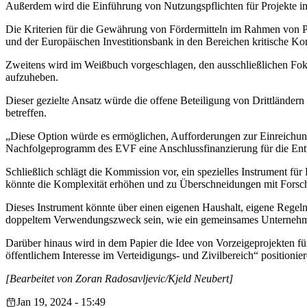
Außerdem wird die Einführung von Nutzungspflichten für Projekte im
Die Kriterien für die Gewährung von Fördermitteln im Rahmen von 
und der Europäischen Investitionsbank in den Bereichen kritische K
Zweitens wird im Weißbuch vorgeschlagen, den ausschließlichen Foku
aufzuheben.
Dieser gezielte Ansatz würde die offene Beteiligung von Drittländ
betreffen.
„Diese Option würde es ermöglichen, Aufforderungen zur Einreichun
Nachfolgeprogramm des EVF eine Anschlussfinanzierung für die Entwic
Schließlich schlägt die Kommission vor, ein spezielles Instrument f
könnte die Komplexität erhöhen und zu Überschneidungen mit Forschun
Dieses Instrument könnte über einen eigenen Haushalt, eigene Regel
doppeltem Verwendungszweck sein, wie ein gemeinsames Unternehme
Darüber hinaus wird in dem Papier die Idee von Vorzeigeprojekten f
öffentlichem Interesse im Verteidigungs- und Zivilbereich“ positio
[Bearbeitet von Zoran Radosavljevic/Kjeld Neubert]
Jan 19, 2024 - 15:49