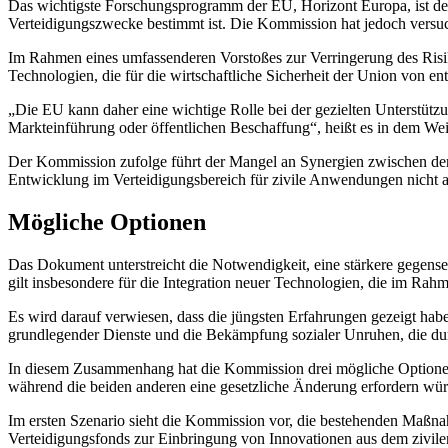
Das wichtigste Forschungsprogramm der EU, Horizont Europa, ist der
Verteidigungszwecke bestimmt ist. Die Kommission hat jedoch versuc
Im Rahmen eines umfassenderen Vorstoßes zur Verringerung des Risik
Technologien, die für die wirtschaftliche Sicherheit der Union von 
„Die EU kann daher eine wichtige Rolle bei der gezielten Unterstü
Markteinführung oder öffentlichen Beschaffung“, heißt es in dem We
Der Kommission zufolge führt der Mangel an Synergien zwischen den
Entwicklung im Verteidigungsbereich für zivile Anwendungen nicht a
Mögliche Optionen
Das Dokument unterstreicht die Notwendigkeit, eine stärkere gege
gilt insbesondere für die Integration neuer Technologien, die im Rahm
Es wird darauf verwiesen, dass die jüngsten Erfahrungen gezeigt haben
grundlegender Dienste und die Bekämpfung sozialer Unruhen, die du
In diesem Zusammenhang hat die Kommission drei mögliche Optionen 
während die beiden anderen eine gesetzliche Änderung erfordern wü
Im ersten Szenario sieht die Kommission vor, die bestehenden Maßn
Verteidigungsfonds zur Einbringung von Innovationen aus dem zivi