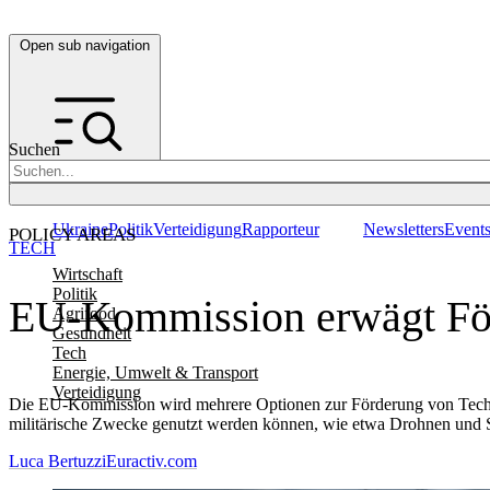
Open sub navigation
Suchen
Ukraine
Politik
Verteidigung
Rapporteur
Newsletters
Event
POLICY AREAS
TECH
Wirtschaft
Politik
EU-Kommission erwägt För
Agrifood
Gesundheit
Tech
Energie, Umwelt & Transport
Verteidigung
Die EU-Kommission wird mehrere Optionen zur Förderung von Techno
militärische Zwecke genutzt werden können, wie etwa Drohnen und Sa
Luca Bertuzzi
Euractiv.com