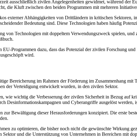
zeit ausschließlich zivilen Angelegenheiten gewidmet, während der Eu
ht, die Kluft zwischen den beiden Programmen mit mehreren Initiative
os externer Abhängigkeiten von Drittländern in kritischen Sektoren, 
entscheidender Bedeutung sind. Diese Technologien haben häufig Potenz
tzung von Technologien mit doppeltem Verwendungszweck spielen, und
ißbuch.
 EU-Programmen dazu, dass das Potenzial der zivilen Forschung und 
usgeschöpft wird.
nseitige Bereicherung im Rahmen der Förderung im Zusammenhang mit
en der Verteidigung entwickelt wurden, in den zivilen Sektor.
, wie wichtig die Verbesserung der zivilen Sicherheit in Bezug auf kri
rch Desinformationskampagnen und Cyberangriffe ausgelöst werden, is
zur Bewältigung dieser Herausforderungen konzipiert. Die erste beste
rden.
ahmen zu optimieren, die bisher noch nicht die gewünschte Wirkung g
len Sektor und die Unterstützung von Unternehmen in Bereichen mit