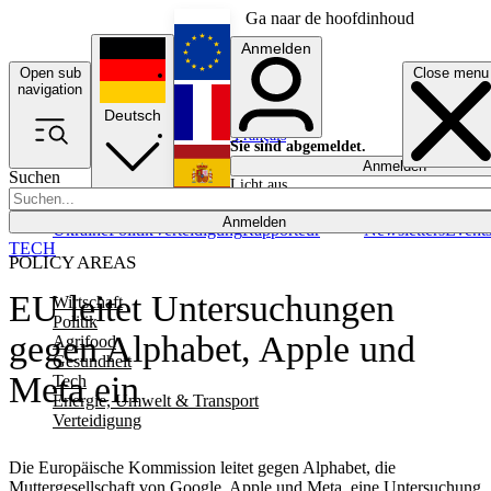
Ga naar de hoofdinhoud
Anmelden
Open sub
Close menu
English
navigation
Deutsch
Français
Sie sind abgemeldet.
Anmelden
Suchen
Licht aus
Español
Anmelden
Ukraine
Politik
Verteidigung
Rapporteur
Newsletters
Event
TECH
POLICY AREAS
EU leitet Untersuchungen
Wirtschaft
Politik
gegen Alphabet, Apple und
Agrifood
Gesundheit
Meta ein
Tech
Energie, Umwelt & Transport
Verteidigung
Die Europäische Kommission leitet gegen Alphabet, die
Muttergesellschaft von Google, Apple und Meta, eine Untersuchung