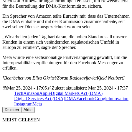
Microsoft Aufbewahrungsanordnungen erlassen, um Beweismaterial
für die Beurteilung der DMA-Konformität zu sichern.
Ein Sprecher von Amazon teilte Euractiv mit, dass das Unternehmen
die DMA einhalte und mit der Kommission zusammenarbeite, seit
zwei seiner Dienste ausgezeichnet worden seien.
„Wir arbeiten jeden Tag hart daran, die hohen Standards all unserer
Kunden in einem sich verändernden regulatorischen Umfeld in
Europa zu erfüllen“, sagte der Sprecher.
Meta wurde eine sechsmonatige Fristverlängerung gewährt, um die
Interoperabilitätsverpflichtungen für den Facebook Messenger zu
erfüllen.
[Bearbeitet von Eliza Gkritsi/Zoran Radosavljevic/Kjeld Neubert]
Mar 25, 2024 - 17:05
Zuletzt aktualisiert: Mar 25, 2024 - 17:37
Tech
Amazon
Apple
Digital Markets Act (DMA)
Digital Services Act (DSA)
DMA
Facebook
Google
Innovation
Instagram
Meta
Drucken
Aktie
MEIST GELESEN