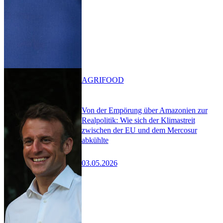
AGRIFOOD
Von der Empörung über Amazonien zur
Realpolitik: Wie sich der Klimastreit
zwischen der EU und dem Mercosur
abkühlte
03.05.2026