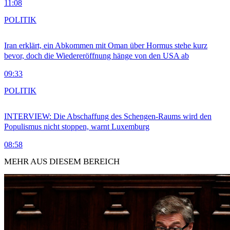
11:08
POLITIK
Iran erklärt, ein Abkommen mit Oman über Hormus stehe kurz
bevor, doch die Wiedereröffnung hänge von den USA ab
09:33
POLITIK
INTERVIEW: Die Abschaffung des Schengen-Raums wird den
Populismus nicht stoppen, warnt Luxemburg
08:58
MEHR AUS DIESEM BEREICH