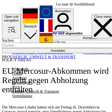
Ga naar de hoofdinhoud
Anmelden
Open sub
Close menu
English
navigation
Deutsch
Français
Sie sind abgemeldet.
Anmelden
Suchen
Licht aus
Español
Anmelden
Ukraine
Politik
Verteidigung
Rapporteur
Newsletters
Event
PRO
ENERGIE, UMWELT & TRANSPORT
POLICY AREAS
EU-Mercosur-Abkommen wird
Wirtschaft
Politik
Regeln gegen Abholzung
Agrifood
Gesundheit
Tech
enthalten
Energie, Umwelt & Transport
Verteidigung
Die Mercosur-Länder haben sich am Freitag (6. Dezember) in
Uruguay darauf geeinigt, eine Verpflichtung gegen Abholzung bis