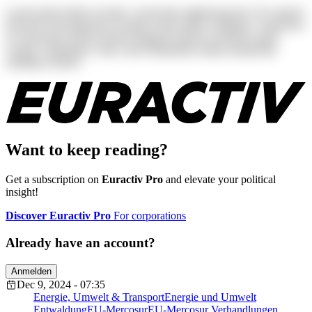
Lorem ipsum dolor sit amet, consectetur adipisicing elit. Ab corporis
deserunt exercitationem in itaque rerum ullam voluptates. Asperiores
at consectetur dolores harum magnam maiores possimus quam
veniam voluptatum. Alias, iusto laudantium neque perspiciatis
similique tenetur!
Want to keep reading?
Get a subscription on
Euractiv Pro
and elevate your political
insight!
Discover Euractiv Pro
For corporations
Already have an account?
Anmelden
Dec 9, 2024 - 07:35
Energie, Umwelt & Transport
Energie und Umwelt
Entwaldung
EU-Mercosur
EU-Mercosur Verhandlungen