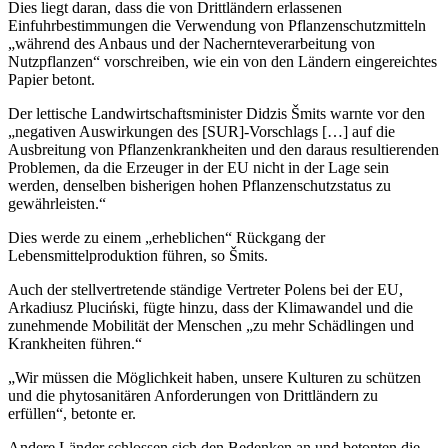
Dies liegt daran, dass die von Drittländern erlassenen
Einfuhrbestimmungen die Verwendung von Pflanzenschutzmitteln
„während des Anbaus und der Nachernteverarbeitung von
Nutzpflanzen“ vorschreiben, wie ein von den Ländern eingereichtes
Papier betont.
Der lettische Landwirtschaftsminister Didzis Šmits warnte vor den
„negativen Auswirkungen des [SUR]-Vorschlags […] auf die
Ausbreitung von Pflanzenkrankheiten und den daraus resultierenden
Problemen, da die Erzeuger in der EU nicht in der Lage sein
werden, denselben bisherigen hohen Pflanzenschutzstatus zu
gewährleisten.“
Dies werde zu einem „erheblichen“ Rückgang der
Lebensmittelproduktion führen, so Šmits.
Auch der stellvertretende ständige Vertreter Polens bei der EU,
Arkadiusz Pluciński, fügte hinzu, dass der Klimawandel und die
zunehmende Mobilität der Menschen „zu mehr Schädlingen und
Krankheiten führen.“
„Wir müssen die Möglichkeit haben, unsere Kulturen zu schützen
und die phytosanitären Anforderungen von Drittländern zu
erfüllen“, betonte er.
Andere Länder schlossen sich den Bedenken an und betonten die