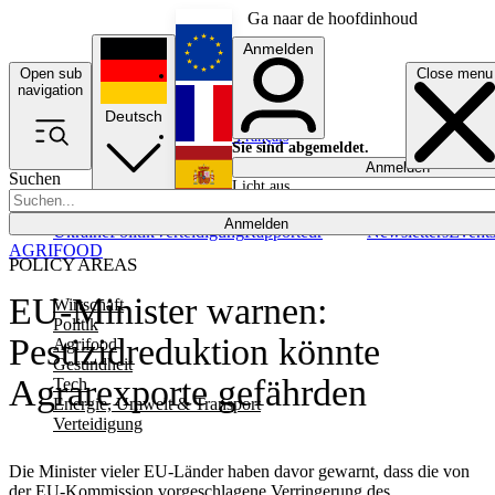
Ga naar de hoofdinhoud
Anmelden
Open sub
Close menu
English
navigation
Deutsch
Français
Sie sind abgemeldet.
Anmelden
Suchen
Licht aus
Español
Anmelden
Ukraine
Politik
Verteidigung
Rapporteur
Newsletters
Event
AGRIFOOD
POLICY AREAS
EU-Minister warnen:
Wirtschaft
Politik
Pestizidreduktion könnte
Agrifood
Gesundheit
Agrarexporte gefährden
Tech
Energie, Umwelt & Transport
Verteidigung
Die Minister vieler EU-Länder haben davor gewarnt, dass die von
der EU-Kommission vorgeschlagene Verringerung des