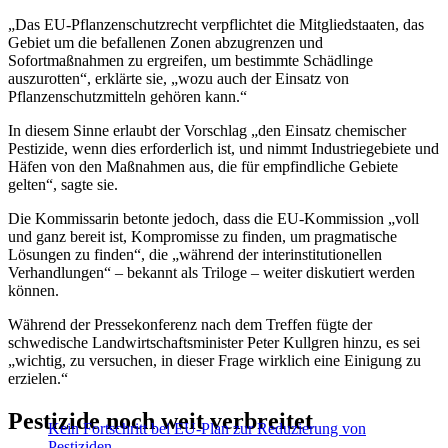
„Das EU-Pflanzenschutzrecht verpflichtet die Mitgliedstaaten, das
Gebiet um die befallenen Zonen abzugrenzen und
Sofortmaßnahmen zu ergreifen, um bestimmte Schädlinge
auszurotten“, erklärte sie, „wozu auch der Einsatz von
Pflanzenschutzmitteln gehören kann.“
In diesem Sinne erlaubt der Vorschlag „den Einsatz chemischer
Pestizide, wenn dies erforderlich ist, und nimmt Industriegebiete und
Häfen von den Maßnahmen aus, die für empfindliche Gebiete
gelten“, sagte sie.
Die Kommissarin betonte jedoch, dass die EU-Kommission „voll
und ganz bereit ist, Kompromisse zu finden, um pragmatische
Lösungen zu finden“, die „während der interinstitutionellen
Verhandlungen“ – bekannt als Triloge – weiter diskutiert werden
können.
Während der Pressekonferenz nach dem Treffen fügte der
schwedische Landwirtschaftsminister Peter Kullgren hinzu, es sei
„wichtig, zu versuchen, in dieser Frage wirklich eine Einigung zu
erzielen.“
Pestizide noch weit verbreitet
Kein Fortschritt bei EU-Plan zur Reduzierung von
Pestiziden