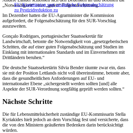
EU-Kommission sagt zusätzliche Folgenabschätzung
„Notwendigkeit“ einer „guten“ Folgenabschätzung.
zu Pestizidreduktion zu
Im Dezember hatten die EU-Agrarminister die Kommission
aufgefordert, die Folgenabschätzung für den SUR-Vorschlag
auszuweiten.
Gonçalo Rodrigues, portugiesischer Staatssekretär für
Landwirtschaft, betonte die Notwendigkeit von „gesetzgeberischen
Schritten, die auf einer guten Folgenabschätzung und Studien im
Einklang mit internationalen Standards und im Einvernehmen mit
Drittländern beruhen.“
Die deutsche Staatssekretärin Silvia Bender räumte zwar ein, dass
sie mit der Position Lettlands nicht voll übereinstimme, betonte aber,
dass die gesundheitlichen Anforderungen auf EU- und
internationaler Ebene „sichergestellt werden sollten [und] alle
Aspekte der SUR-Verordnung sorgfältig geprüft werden sollten.“
Nächste Schritte
Die für Lebensmittelsicherheit zuständige EU-Kommissarin Stella
Kyriakides hielt jedoch an dem Vorschlag fest und versicherte, dass
die von den Ministern geäußerten Bedenken darin berücksichtigt
würden.