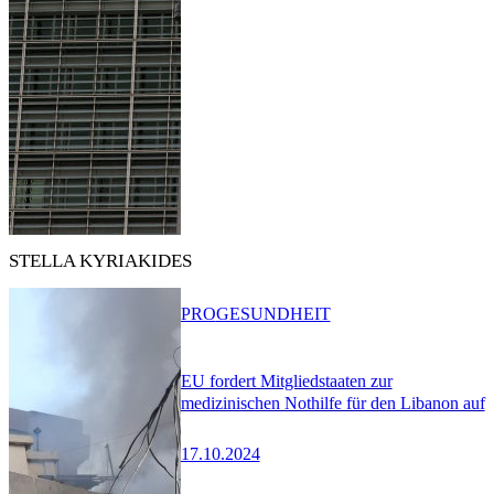
STELLA KYRIAKIDES
PRO
GESUNDHEIT
EU fordert Mitgliedstaaten zur
medizinischen Nothilfe für den Libanon auf
17.10.2024