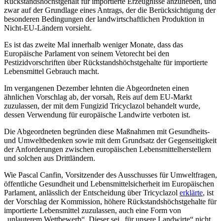
Rückstandshöchstgehalt für importierte Erzeugnisse anzuheben, und
zwar auf der Grundlage eines Antrags, der die Berücksichtigung der
besonderen Bedingungen der landwirtschaftlichen Produktion in
Nicht-EU-Ländern vorsieht.
Es ist das zweite Mal innerhalb weniger Monate, dass das
Europäische Parlament von seinem Vetorecht bei den
Pestizidvorschriften über Rückstandshöchstgehalte für importierte
Lebensmittel Gebrauch macht.
Im vergangenen Dezember lehnten die Abgeordneten einen
ähnlichen Vorschlag ab, der vorsah, Reis auf dem EU-Markt
zuzulassen, der mit dem Fungizid Tricyclazol behandelt wurde,
dessen Verwendung für europäische Landwirte verboten ist.
Die Abgeordneten begründen diese Maßnahmen mit Gesundheits-
und Umweltbedenken sowie mit dem Grundsatz der Gegenseitigkeit
der Anforderungen zwischen europäischen Lebensmittelherstellern
und solchen aus Drittländern.
Wie Pascal Canfin, Vorsitzender des Ausschusses für Umweltfragen,
öffentliche Gesundheit und Lebensmittelsicherheit im Europäischen
Parlament, anlässlich der Entscheidung über Tricyclazol
erklärte
, ist
der Vorschlag der Kommission, höhere Rückstandshöchstgehalte für
importierte Lebensmittel zuzulassen, auch eine Form von
„unlauterem Wettbewerb“. Dieser sei „für unsere Landwirte“ nicht