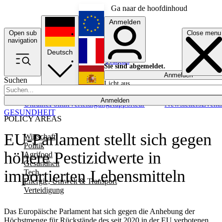
Ga naar de hoofdinhoud
Anmelden
Open sub
Close menu
English
navigation
Deutsch
Français
Sie sind abgemeldet.
Anmelden
Suchen
Licht aus
Español
Anmelden
Ukraine
Politik
Verteidigung
Rapporteur
Newsletters
Event
GESUNDHEIT
POLICY AREAS
EU-Parlament stellt sich gegen
Wirtschaft
Politik
höhere Pestizidwerte in
Agrifood
Gesundheit
importierten Lebensmitteln
Tech
Energie, Umwelt & Transport
Verteidigung
Das Europäische Parlament hat sich gegen die Anhebung der
Höchstmenge für Rückstände des seit 2020 in der EU verbotenen