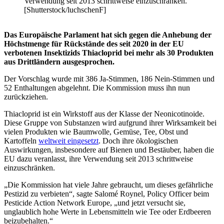
Verwendung seit 2013 schrittweise einzuschränken.
[Shutterstock/luchschenF]
Das Europäische Parlament hat sich gegen die Anhebung der
Höchstmenge für Rückstände des seit 2020 in der EU
verbotenen Insektizids Thiacloprid bei mehr als 30 Produkten
aus Drittländern ausgesprochen.
Der Vorschlag wurde mit 386 Ja-Stimmen, 186 Nein-Stimmen und
52 Enthaltungen abgelehnt. Die Kommission muss ihn nun
zurückziehen.
Thiacloprid ist ein Wirkstoff aus der Klasse der Neonicotinoide.
Diese Gruppe von Substanzen wird aufgrund ihrer Wirksamkeit bei
vielen Produkten wie Baumwolle, Gemüse, Tee, Obst und
Kartoffeln
weltweit eingesetzt
. Doch ihre ökologischen
Auswirkungen, insbesondere auf Bienen und Bestäuber, haben die
EU dazu veranlasst, ihre Verwendung seit 2013 schrittweise
einzuschränken.
„Die Kommission hat viele Jahre gebraucht, um dieses gefährliche
Pestizid zu verbieten“, sagte Salomé Roynel, Policy Officer beim
Pesticide Action Network Europe, „und jetzt versucht sie,
unglaublich hohe Werte in Lebensmitteln wie Tee oder Erdbeeren
beizubehalten.“