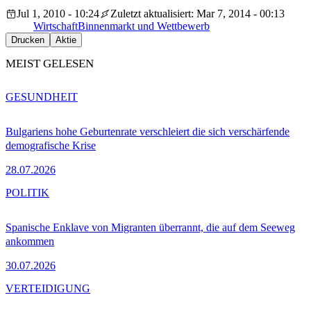
Jul 1, 2010 - 10:24
Zuletzt aktualisiert: Mar 7, 2014 - 00:13
Wirtschaft
Binnenmarkt und Wettbewerb
Drucken
Aktie
MEIST GELESEN
GESUNDHEIT
Bulgariens hohe Geburtenrate verschleiert die sich verschärfende
demografische Krise
28.07.2026
POLITIK
Spanische Enklave von Migranten überrannt, die auf dem Seeweg
ankommen
30.07.2026
VERTEIDIGUNG