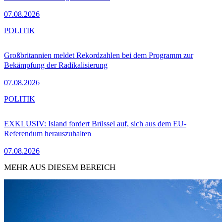
07.08.2026
POLITIK
Großbritannien meldet Rekordzahlen bei dem Programm zur
Bekämpfung der Radikalisierung
07.08.2026
POLITIK
EXKLUSIV: Island fordert Brüssel auf, sich aus dem EU-
Referendum herauszuhalten
07.08.2026
MEHR AUS DIESEM BEREICH