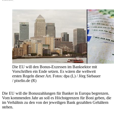
Die EU will den Bonus-Exzessen im Banksektor mit
Vorschriften ein Ende setzen. Es wären die weltweit
ersten Regeln dieser Art. Fotos: dpa (L) / Jörg Siebauer
/ pixelio.de (R)
Die EU will die Bonuszahlungen für Banker in Europa begrenzen.
Vom kommenden Jahr an soll es Höchstgrenzen für Boni geben, die
im Verhältnis zu den von der jeweiligen Bank gezahlten Gehältern
stehen.