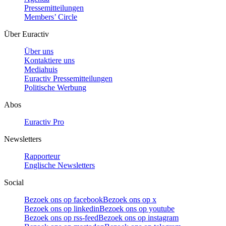
Pressemitteilungen
Members’ Circle
Über Euractiv
Über uns
Kontaktiere uns
Mediahuis
Euractiv Pressemitteilungen
Politische Werbung
Abos
Euractiv Pro
Newsletters
Rapporteur
Englische Newsletters
Social
Bezoek ons op facebook
Bezoek ons op x
Bezoek ons op linkedin
Bezoek ons op youtube
Bezoek ons op rss-feed
Bezoek ons op instagram