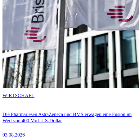
WIRTSCHAFT
Die Pharmariesen AstraZeneca und BMS erwägen eine Fusion im
Wert von 400 Mrd. US-Dollar
03.08.2026