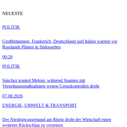
NEUESTE
POLITIK
Großbritannien, Frankreich, Deutschland und Italien warnen vor
Russlands Plänen in Südossetien
09:29
POLITIK
Sánchez kontert Meloni, während Spanien mit
Vergeltungsmaßnahmen wegen Grenzkontrollen droht
07.08.2026
ENERGIE, UMWELT & TRANSPORT
Der Niedrigwasserstand am Rhein droht der Wirtschaft einen
weiteren Rückschlag zu versetzen