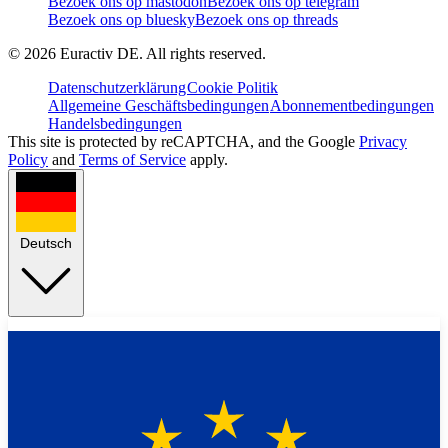
Bezoek ons op mastodon
Bezoek ons op telegram
Bezoek ons op bluesky
Bezoek ons op threads
©
2026
Euractiv DE. All rights reserved.
Datenschutzerklärung
Cookie Politik
Allgemeine Geschäftsbedingungen
Abonnementbedingungen
Handelsbedingungen
This site is protected by reCAPTCHA, and the Google
Privacy
Policy
and
Terms of Service
apply.
Deutsch