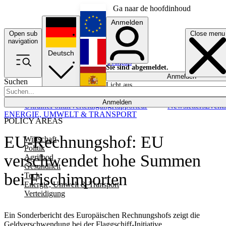
Ga naar de hoofdinhoud
Anmelden
Open sub
Close menu
English
navigation
Deutsch
Français
Sie sind abgemeldet.
Anmelden
Suchen
Licht aus
Español
Anmelden
Ukraine
Politik
Verteidigung
Rapporteur
Newsletters
Event
ENERGIE, UMWELT & TRANSPORT
POLICY AREAS
EU-Rechnungshof: EU
Wirtschaft
Politik
verschwendet hohe Summen
Agrifood
Gesundheit
bei Fischimporten
Tech
Energie, Umwelt & Transport
Verteidigung
Ein Sonderbericht des Europäischen Rechnungshofs zeigt die
Geldverschwendung bei der Flaggschiff-Initiative