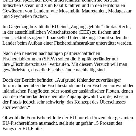
Indischen Ozean und zum Pazifik fahren und in den territorialen
Gewässern von Ländern wie Mosambik, Mauretanien, Madagaskar
und Seychellen fischen.
Im Gegenzug bezahlt die EU eine „Zugangsgebühr“ für das Recht,
in der ausschließlichen Wirtschaftszone (EEZ) zu fischen und
eine „sektorbezogene“ finanzielle Unterstützung. Damit sollen die
Länder beim Aufbau einer Fischereiinfrastruktur unterstützt werden.
Nach den neueren nachhaltigen partnerschaftlichen
Fischereiabkommen (SFPA) sollen die Empfängerländer nur
ihre „Fischüberschüsse“ verkaufen. Mit diesem Versuch will man
gewährleisten, dass die Fischbestände nachhaltig sind.
Doch der Bericht befindet: „Aufgrund fehlender zuverlässiger
Informationen über die Fischbestände und den Fischereiaufwand der
inländischen Fangflotten oder sonstiger ausländischer Flotten, denen
von den Partnerländern ebenfalls Zugang gewährt wurde, ist es in
der Praxis jedoch sehr schwierig, das Konzept des Überschusses
anzuwenden.“
Obwohl die Fernfischereiflotte der EU nur ein Prozent der gesamten
EU-Fischereiflotte ausmacht, stellt sie ungefähr 15 Prozent des
Fangs der EU-Flotte.