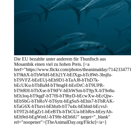
Die EU bezahlte unter anderem für Thunfisch aus
Mosambik einen viel zu hohen Preis. [<a
href="https://www.flickr.com/photos/theanimalday/7142334771/
bT9khX-bTbWhH-bEh21Y-bEfXgs-bTc8Wr-3bsjfu-
bT9VFZ-bEeEUj-bEh9D1-bTaAJ8-bTbD7k-
bEcUKu-bTbBaM-bT9mgH-bEeDrC-bT9UPR-
bT9rRH-bTbXse-bT9tFV-bEbWSm-bT9jyX-bT9o8a-
bEh3oq-bT9qgF-bT7ffi-bT9hyD-bEcwXw-bEcQjw-
bEbSbG-bTbRoV-bT6ytz-bEgSuS-bEhis7-bTbRAK-
bTaG6X-bTbzvi-bEhbzb-bT7u4x-bEhbid-bEcvsJ-
bT9T2t-bEgZr1-bEeBTh-bTbCUa-bEbRrs-bEeyAh-
bEh9rd-bEgWmU-bT9ftr-bEh6iU" target="_blank"
rel="noopener">[TheAnimalDay.org/Flickr]</a>]