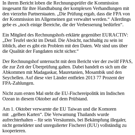
In ihrem Bericht loben die Rechnungsprüfer die Kommission
insgesamt für ihre Handhabung der komplexen Verhandlungen mit
den vierzehn Partnerstaaten. „Die Prüfung ergab, dass die FPA von
der Kommission im Allgemeinen gut verwaltet werden.“ Allerdings
gebe es „noch einige Bereiche, die der Verbesserung bedürfen“.
Ein Mitglied des Rechnungshofs erklärte gegenüber EURACTIV:
„Der Teufel steckt im Detail. Die Absicht, nachhaltig zu sein ist
löblich, aber es gibt ein Problem mit den Daten. Wir sind uns über
die Qualität der Fangdaten nicht sicher.“
Der Rechnungshof untersucht mit dem Bericht vier der zwölf FPAS,
die zur Zeit der Überprüfung galten. Dabei handelt es sich um die
Abkommen mit Madagaskar, Mauretanien, Mosambik und den
Seychellen. Auf diese vier Länder entfielen 2013 77 Prozent der
FPA-Zahlungen.
Nicht zum ersten Mal steht die EU-Fischereipolitik im Indischen
Ozean in diesem Oktober auf dem Prüfstand.
Am 1. Oktober verwarnte die EU Taiwan und die Komoren
mit „gelben Karten“. Die Verwarnung Thailands wurde
aufrechterhalten – für sein Versäumnis, bei Bekämpfung illegaler,
nicht gemeldeter und unregulierter Fischerei (IUU) vollständig zu
kooperieren.