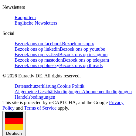
Newsletters
Rapporteur
Englische Newsletters
Social
Bezoek ons op facebook
Bezoek ons op x
Bezoek ons op linkedin
Bezoek ons op youtube
Bezoek ons op rss-feed
Bezoek ons op instagram
Bezoek ons op mastodon
Bezoek ons op telegram
Bezoek ons op bluesky
Bezoek ons op threads
©
2026
Euractiv DE. All rights reserved.
Datenschutzerklärung
Cookie Politik
Allgemeine Geschäftsbedingungen
Abonnementbedingungen
Handelsbedingungen
This site is protected by reCAPTCHA, and the Google
Privacy
Policy
and
Terms of Service
apply.
Deutsch