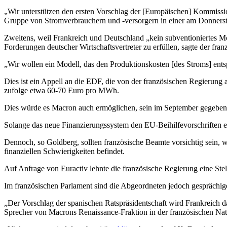
„Wir unterstützen den ersten Vorschlag der [Europäischen] Kommissi
Gruppe von Stromverbrauchern und -versorgern in einer am Donnersta
Zweitens, weil Frankreich und Deutschland „kein subventioniertes M
Forderungen deutscher Wirtschaftsvertreter zu erfüllen, sagte der fra
„Wir wollen ein Modell, das den Produktionskosten [des Stroms] ent
Dies ist ein Appell an die EDF, die von der französischen Regierung
zufolge etwa 60-70 Euro pro MWh.
Dies würde es Macron auch ermöglichen, sein im September gegebenes
Solange das neue Finanzierungssystem den EU-Beihilfevorschriften en
Dennoch, so Goldberg, sollten französische Beamte vorsichtig sein,
finanziellen Schwierigkeiten befindet.
Auf Anfrage von Euractiv lehnte die französische Regierung eine St
Im französischen Parlament sind die Abgeordneten jedoch gesprächi
„Der Vorschlag der spanischen Ratspräsidentschaft wird Frankreich da
Sprecher von Macrons Renaissance-Fraktion in der französischen Na