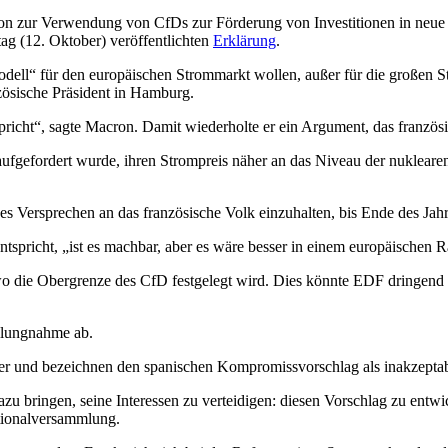
on zur Verwendung von CfDs zur Förderung von Investitionen in neue u
g (12. Oktober) veröffentlichten
Erklärung
.
odell“ für den europäischen Strommarkt wollen, außer für die großen 
nzösische Präsident in Hamburg.
spricht“, sagte Macron. Damit wiederholte er ein Argument, das franzö
 aufgefordert wurde, ihren Strompreis näher an das Niveau der nuklear
 Versprechen an das französische Volk einzuhalten, bis Ende des Jahr
tspricht, „ist es machbar, aber es wäre besser in einem europäischen
 wo die Obergrenze des CfD festgelegt wird. Dies könnte EDF dringen
ellungnahme ab.
ger und bezeichnen den spanischen Kompromissvorschlag als inakzeptab
zu bringen, seine Interessen zu verteidigen: diesen Vorschlag zu entwi
tionalversammlung.