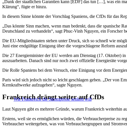
„Dank der staatlichen Garantien kann [EDF] das tun […], was ein mar
Klärung“, fügte er hinzu.
In diesem Sinne könnte der Vorschlag Spaniens, die CfDs für das R
„Das könnte Sinn machen, wenn man bedenkt, dass die spanische Ratspr
Deutschland zu verhandeln“, sagt Phuc-Vinh Nguyen, ein Forscher be
Die EU-Mitgliedstaaten stehen unter Druck, sich so schnell wie mög
Juni eine endgültige Einigung über die vorgeschlagene Reform auszu
Die 27 Energieminister der EU werden am Dienstag (17. Oktober) i
auszuarbeiten. Danach sind nur noch zwei offizielle Energieräte vor
Die Rolle Spaniens bei dem Versuch, eine Einigung vor dem Energiera
Paris wird sich jedoch nicht so leicht geschlagen geben. „Der von E
Kernkraftwerke aufzugeben“, sagte Nguyen.
Frankreich drängt weiter auf CfDs
Wie Frankreich die Strompreise senken will
Laut Nguyen gibt es mehrere Gründe, warum Frankreich weiterhin au
Erstens, weil sie es ermöglichen würden, die Verbraucherpreise zu r
Verbraucher weitergeben, was von Verbrauchergruppen und Stromver