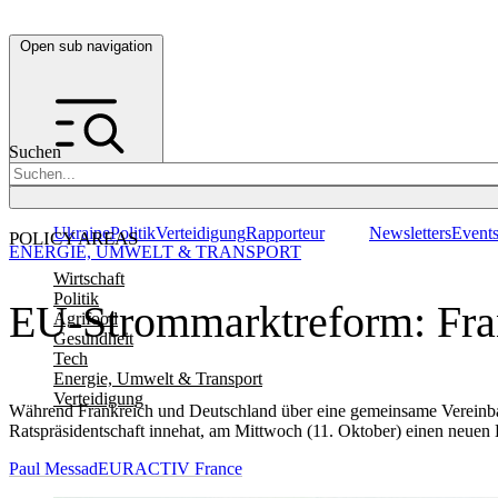
Open sub navigation
Suchen
Ukraine
Politik
Verteidigung
Rapporteur
Newsletters
Event
POLICY AREAS
ENERGIE, UMWELT & TRANSPORT
Wirtschaft
Politik
EU-Strommarktreform: Fra
Agrifood
Gesundheit
Tech
Energie, Umwelt & Transport
Verteidigung
Während Frankreich und Deutschland über eine gemeinsame Vereinbar
Ratspräsidentschaft innehat, am Mittwoch (11. Oktober) einen neuen 
Paul Messad
EURACTIV France