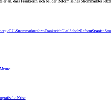
er an, dass Frankreich sich bei der Reform seines Strommarktes letztl
nergie
EU-Strommarktreform
Frankreich
Olaf Scholz
Reform
Spanien
Str
t-Memes
ografische Krise