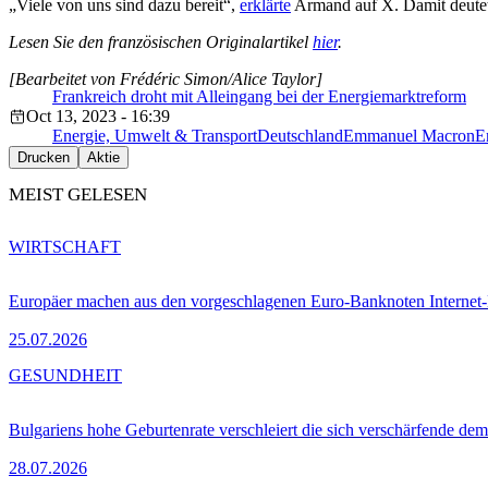
„Viele von uns sind dazu bereit“,
erklärte
Armand auf X. Damit deutete 
Lesen Sie den französischen Originalartikel
hier
.
[Bearbeitet von Frédéric Simon/Alice Taylor]
Frankreich droht mit Alleingang bei der Energiemarktreform
Oct 13, 2023 - 16:39
Energie, Umwelt & Transport
Deutschland
Emmanuel Macron
E
Drucken
Aktie
MEIST GELESEN
WIRTSCHAFT
Europäer machen aus den vorgeschlagenen Euro-Banknoten Interne
25.07.2026
GESUNDHEIT
Bulgariens hohe Geburtenrate verschleiert die sich verschärfende dem
28.07.2026