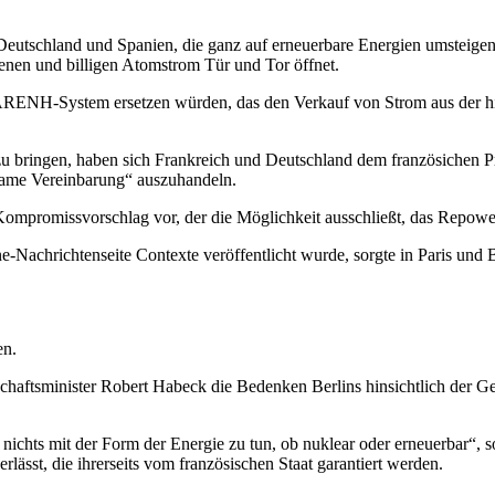
Deutschland und Spanien, die ganz auf erneuerbare Energien umsteigen w
denen und billigen Atomstrom Tür und Tor öffnet.
es ARENH-System ersetzen würden, das den Verkauf von Strom aus der 
zu bringen, haben sich Frankreich und Deutschland dem französichen
nsame Vereinbarung“ auszuhandeln.
ompromissvorschlag vor, der die Möglichkeit ausschließt, das Repowe
-Nachrichtenseite Contexte veröffentlicht wurde, sorgte in Paris und 
en.
chaftsminister Robert Habeck die Bedenken Berlins hinsichtlich der 
ichts mit der Form der Energie zu tun, ob nuklear oder erneuerbar“, s
ässt, die ihrerseits vom französischen Staat garantiert werden.