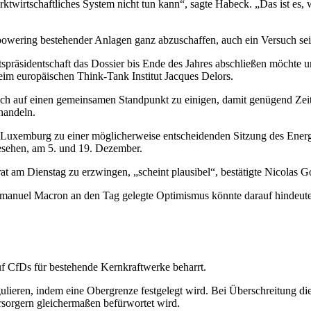
ktwirtschaftliches System nicht tun kann“, sagte Habeck. „Das ist es,
epowering bestehender Anlagen ganz abzuschaffen, auch ein Versuch s
äsidentschaft das Dossier bis Ende des Jahres abschließen möchte und 
im europäischen Think-Tank Institut Jacques Delors.
lich auf einen gemeinsamen Standpunkt zu einigen, damit genügend Ze
handeln.
n Luxemburg zu einer möglicherweise entscheidenden Sitzung des En
gesehen, am 5. und 19. Dezember.
t am Dienstag zu erzwingen, „scheint plausibel“, bestätigte Nicolas 
mmanuel Macron an den Tag gelegte Optimismus könnte darauf hindeuten,
f CfDs für bestehende Kernkraftwerke beharrt.
egulieren, indem eine Obergrenze festgelegt wird. Bei Überschreitung 
sorgern gleichermaßen befürwortet wird.