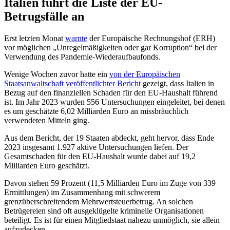
Italien führt die Liste der EU-
Betrugsfälle an
Erst letzten Monat
warnte
der Europäische Rechnungshof (ERH)
vor möglichen „Unregelmäßigkeiten oder gar Korruption“ bei der
Verwendung des Pandemie-Wiederaufbaufonds.
Wenige Wochen zuvor hatte ein
von der Europäischen
Staatsanwaltschaft veröffentlichter Bericht
gezeigt, dass Italien in
Bezug auf den finanziellen Schaden für den EU-Haushalt führend
ist. Im Jahr 2023 wurden 556 Untersuchungen eingeleitet, bei denen
es um geschätzte 6,02 Milliarden Euro an missbräuchlich
verwendeten Mitteln ging.
Aus dem Bericht, der 19 Staaten abdeckt, geht hervor, dass Ende
2023 insgesamt 1.927 aktive Untersuchungen liefen. Der
Gesamtschaden für den EU-Haushalt wurde dabei auf 19,2
Milliarden Euro geschätzt.
Davon stehen 59 Prozent (11,5 Milliarden Euro im Zuge von 339
Ermittlungen) im Zusammenhang mit schwerem
grenzüberschreitendem Mehrwertsteuerbetrug. An solchen
Betrügereien sind oft ausgeklügelte kriminelle Organisationen
beteiligt. Es ist für einen Mitgliedstaat nahezu unmöglich, sie allein
aufzudecken.