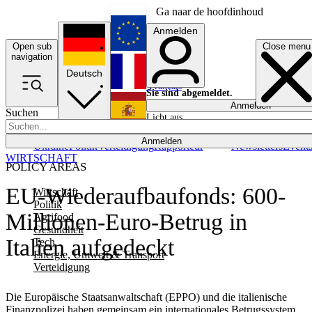
Ga naar de hoofdinhoud
Anmelden
Open sub
Close menu
English
navigation
Deutsch
Français
Sie sind abgemeldet.
Anmelden
Suchen
Licht aus
Español
Anmelden
Ukraine
Politik
Verteidigung
Rapporteur
Newsletters
Event
WIRTSCHAFT
POLICY AREAS
EU-Wiederaufbaufonds: 600-
Wirtschaft
Politik
Millionen-Euro-Betrug in
Agrifood
Gesundheit
Italien aufgedeckt
Tech
Energie, Umwelt & Transport
Verteidigung
Die Europäische Staatsanwaltschaft (EPPO) und die italienische
Finanzpolizei haben gemeinsam ein internationales Betrugssystem