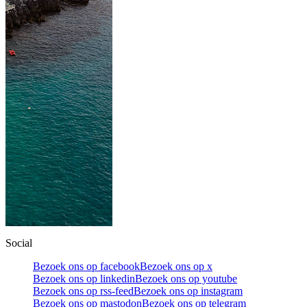
Social
Bezoek ons op facebook
Bezoek ons op x
Bezoek ons op linkedin
Bezoek ons op youtube
Bezoek ons op rss-feed
Bezoek ons op instagram
Bezoek ons op mastodon
Bezoek ons op telegram