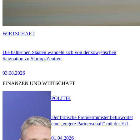
WIRTSCHAFT
Die baltischen Staaten wandeln sich von der sowjetischen
Stagnation zu Startup-Zentren
03.08.2026
FINANZEN UND WIRTSCHAFT
POLITIK
Der britische Premierminister befürwortet
eine „engere Partnerschaft“ mit der EU
01.04.2026