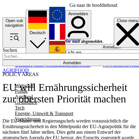
Ga naar de hoofdinhoud
Anmelden
Open sub
Close menu
English
navigation
Deutsch
Français
Sie sind abgemeldet.
Anmelden
Suchen
Licht aus
Español
Anmelden
Ukraine
Politik
Verteidigung
Rapporteur
Newsletters
Event
AGRIFOOD
POLICY AREAS
EU will Ernährungssicherheit
Wirtschaft
Politik
zur obersten Priorität machen
Agrifood
Gesundheit
Tech
Energie, Umwelt & Transport
Verteidigung
Die EU-Staats- und Regierungschefs werden voraussichtlich die
Ernährungssicherheit in den Mittelpunkt der EU-Agrarpolitik für die
nächsten fünf Jahre stellen. Dies geht aus einem Entwurf der
strategischen Agenda der EU hervor, der Euractiv zugespielt wurde.