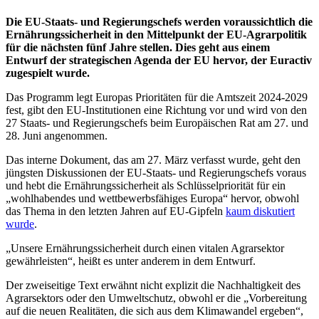
Die EU-Staats- und Regierungschefs werden voraussichtlich die
Ernährungssicherheit in den Mittelpunkt der EU-Agrarpolitik
für die nächsten fünf Jahre stellen. Dies geht aus einem
Entwurf der strategischen Agenda der EU hervor, der Euractiv
zugespielt wurde.
Das Programm legt Europas Prioritäten für die Amtszeit 2024-2029
fest, gibt den EU-Institutionen eine Richtung vor und wird von den
27 Staats- und Regierungschefs beim Europäischen Rat am 27. und
28. Juni angenommen.
Das interne Dokument, das am 27. März verfasst wurde, geht den
jüngsten Diskussionen der EU-Staats- und Regierungschefs voraus
und hebt die Ernährungssicherheit als Schlüsselpriorität für ein
„wohlhabendes und wettbewerbsfähiges Europa“ hervor, obwohl
das Thema in den letzten Jahren auf EU-Gipfeln
kaum diskutiert
wurde
.
„Unsere Ernährungssicherheit durch einen vitalen Agrarsektor
gewährleisten“, heißt es unter anderem in dem Entwurf.
Der zweiseitige Text erwähnt nicht explizit die Nachhaltigkeit des
Agrarsektors oder den Umweltschutz, obwohl er die „Vorbereitung
auf die neuen Realitäten, die sich aus dem Klimawandel ergeben“,