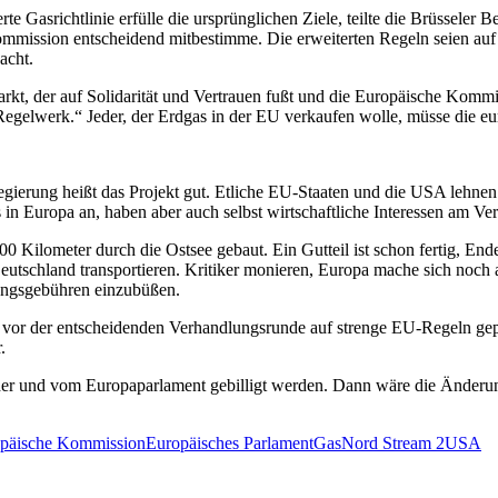
te Gasrichtlinie erfülle die ursprünglichen Ziele, teilte die Brüssele
 Kommission entscheidend mitbestimme. Die erweiterten Regeln seien 
acht.
nmarkt, der auf Solidarität und Vertrauen fußt und die Europäische Kom
 Regelwerk.“ Jeder, der Erdgas in der EU verkaufen wolle, müsse die e
sregierung heißt das Projekt gut. Etliche EU-Staaten und die USA lehn
 in Europa an, haben aber auch selbst wirtschaftliche Interessen am Ve
Kilometer durch die Ostsee gebaut. Ein Gutteil ist schon fertig, Ende 
eutschland transportieren. Kritiker monieren, Europa mache sich noch
ungsgebühren einzubüßen.
or der entscheidenden Verhandlungsrunde auf strenge EU-Regeln gepoc
.
er und vom Europaparlament gebilligt werden. Dann wäre die Änderung
päische Kommission
Europäisches Parlament
Gas
Nord Stream 2
USA