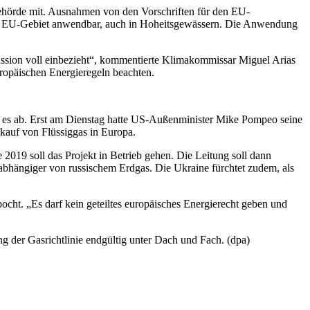
r Behörde mit. Ausnahmen von den Vorschriften für den EU-
auf EU-Gebiet anwendbar, auch in Hoheitsgewässern. Die Anwendung
mission voll einbezieht“, kommentierte Klimakommissar Miguel Arias
uropäischen Energieregeln beachten.
en es ab. Erst am Dienstag hatte US-Außenminister Mike Pompeo seine
rkauf von Flüssiggas in Europa.
2019 soll das Projekt in Betrieb gehen. Die Leitung soll dann
 abhängiger von russischem Erdgas. Die Ukraine fürchtet zudem, als
ht. „Es darf kein geteiltes europäisches Energierecht geben und
 der Gasrichtlinie endgültig unter Dach und Fach. (dpa)