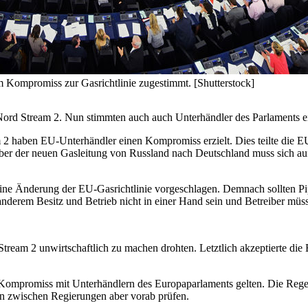
Kompromiss zur Gasrichtlinie zugestimmt. [Shutterstock]
 Nord Stream 2. Nun stimmten auch auch Unterhändler des Parlaments
eam 2 haben EU-Unterhändler einen Kompromiss erzielt. Dies teilte di
r der neuen Gasleitung von Russland nach Deutschland muss sich auf
ne Änderung der EU-Gasrichtlinie vorgeschlagen. Demnach sollten Pipe
 anderem Besitz und Betrieb nicht in einer Hand sein und Betreiber 
Stream 2 unwirtschaftlich zu machen drohten. Letztlich akzeptierte di
ompromiss mit Unterhändlern des Europaparlaments gelten. Die Regel
en zwischen Regierungen aber vorab prüfen.