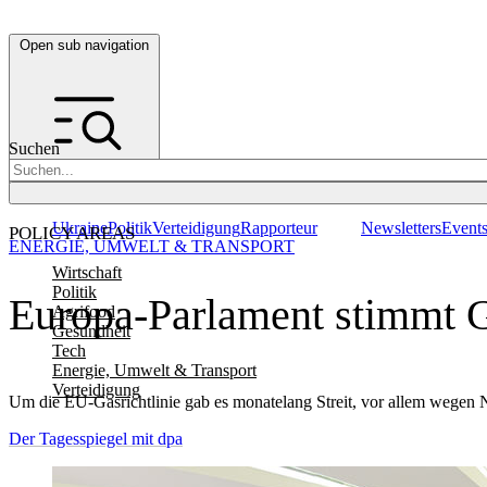
Open sub navigation
Suchen
Ukraine
Politik
Verteidigung
Rapporteur
Newsletters
Event
POLICY AREAS
ENERGIE, UMWELT & TRANSPORT
Wirtschaft
Politik
Europa-Parlament stimmt
Agrifood
Gesundheit
Tech
Energie, Umwelt & Transport
Verteidigung
Um die EU-Gasrichtlinie gab es monatelang Streit, vor allem wegen
Der Tagesspiegel mit dpa