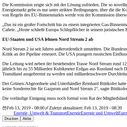
Die Kommission zeigte sich mit der Lösung zufrieden. Die so novellier
Energiemarkt gebe es nur unter strikten Bedingungen, über die die
von Regeln des EU-Binnenmarkts werde von der Kommission überw
„Das ist ein großer Fortschritt hin zu einem integrierten Gas-Binne
Cañete. „Heute schließt Europa Schlupflöcher in seinem juristischen
EU-Staaten und USA lehnen Nord Stream 2 ab
Nord Stream 2 ist seit Jahren außerordentlich umstritten. Die Bunde
Kritik an der Pipeline erneuert. Die USA prangern russischen Einfluss
Die Leitung wird neben der bestehenden Trasse Nord Stream rund 1200 
jährlich bis zu 55 Milliarden Kubikmeter Erdgas aus Russland nach D
Transitland ausgebremst zu werden und milliardenschwere Durchleit
Der Grünen-Abgeordnete und Unterhändler Reinhard Bütikofer hatte v
keine Sonderrechte für Gazprom und Nord Stream 2“, sagte Bütikofer
Die vorläufige Einigung muss noch formal vom Rat der Mitgliedsländ
Feb 13, 2019 - 08:00
Zuletzt aktualisiert: Feb 13, 2019 - 08:39
Energie, Umwelt & Transport
Energie
Energie und Umwelt
Euro
Drucken
Aktie