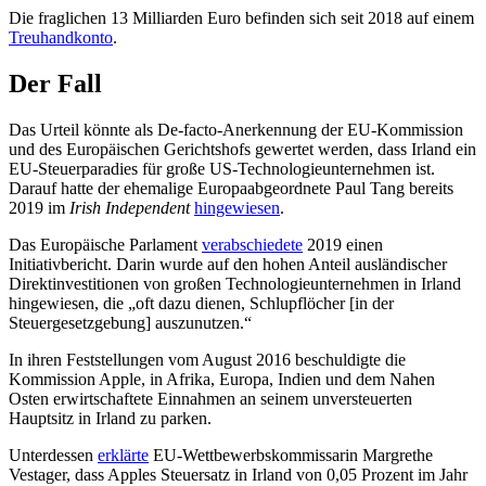
Die fraglichen 13 Milliarden Euro befinden sich seit 2018 auf einem
Treuhandkonto
.
Der Fall
Das Urteil könnte als De-facto-Anerkennung der EU-Kommission
und des Europäischen Gerichtshofs gewertet werden, dass Irland ein
EU-Steuerparadies für große US-Technologieunternehmen ist.
Darauf hatte der ehemalige Europaabgeordnete Paul Tang bereits
2019 im
Irish Independent
hingewiesen
.
Das Europäische Parlament
verabschiedete
2019 einen
Initiativbericht. Darin wurde auf den hohen Anteil ausländischer
Direktinvestitionen von großen Technologieunternehmen in Irland
hingewiesen, die „oft dazu dienen, Schlupflöcher [in der
Steuergesetzgebung] auszunutzen.“
In ihren Feststellungen vom August 2016 beschuldigte die
Kommission Apple, in Afrika, Europa, Indien und dem Nahen
Osten erwirtschaftete Einnahmen an seinem unversteuerten
Hauptsitz in Irland zu parken.
Unterdessen
erklärte
EU-Wettbewerbskommissarin Margrethe
Vestager, dass Apples Steuersatz in Irland von 0,05 Prozent im Jahr