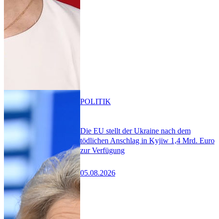
POLITIK
Die EU stellt der Ukraine nach dem
tödlichen Anschlag in Kyjiw 1,4 Mrd. Euro
zur Verfügung
05.08.2026