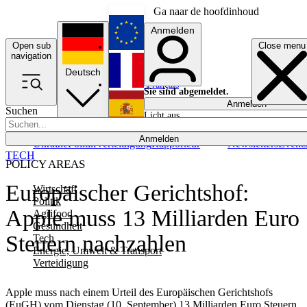
Ga naar de hoofdinhoud
Anmelden
Open sub
Close menu
English
navigation
Deutsch
Français
Sie sind abgemeldet.
Anmelden
Suchen
Licht aus
Español
Anmelden
Ukraine
Politik
Verteidigung
Rapporteur
Newsletters
Event
TECH
POLICY AREAS
Europäischer Gerichtshof:
Wirtschaft
Politik
Apple muss 13 Milliarden Euro
Agrifood
Gesundheit
Steuern nachzahlen
Tech
Energie, Umwelt & Transport
Verteidigung
Apple muss nach einem Urteil des Europäischen Gerichtshofs
(EuGH) vom Dienstag (10. September) 13 Milliarden Euro Steuern