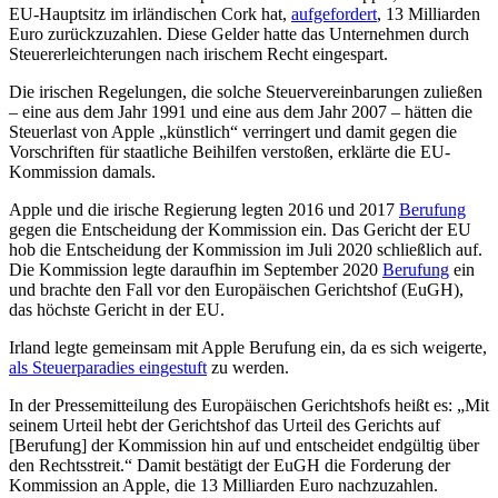
EU-Hauptsitz im irländischen Cork hat,
aufgefordert
, 13 Milliarden
Euro zurückzuzahlen. Diese Gelder hatte das Unternehmen durch
Steuererleichterungen nach irischem Recht eingespart.
Die irischen Regelungen, die solche Steuervereinbarungen zuließen
– eine aus dem Jahr 1991 und eine aus dem Jahr 2007 – hätten die
Steuerlast von Apple „künstlich“ verringert und damit gegen die
Vorschriften für staatliche Beihilfen verstoßen, erklärte die EU-
Kommission damals.
Apple und die irische Regierung legten 2016 und 2017
Berufung
gegen die Entscheidung der Kommission ein. Das Gericht der EU
hob die Entscheidung der Kommission im Juli 2020 schließlich auf.
Die Kommission legte daraufhin im September 2020
Berufung
ein
und brachte den Fall vor den Europäischen Gerichtshof (EuGH),
das höchste Gericht in der EU.
Irland legte gemeinsam mit Apple Berufung ein, da es sich weigerte,
als Steuerparadies eingestuft
zu werden.
In der Pressemitteilung des Europäischen Gerichtshofs heißt es: „Mit
seinem Urteil hebt der Gerichtshof das Urteil des Gerichts auf
[Berufung] der Kommission hin auf und entscheidet endgültig über
den Rechtsstreit.“ Damit bestätigt der EuGH die Forderung der
Kommission an Apple, die 13 Milliarden Euro nachzuzahlen.