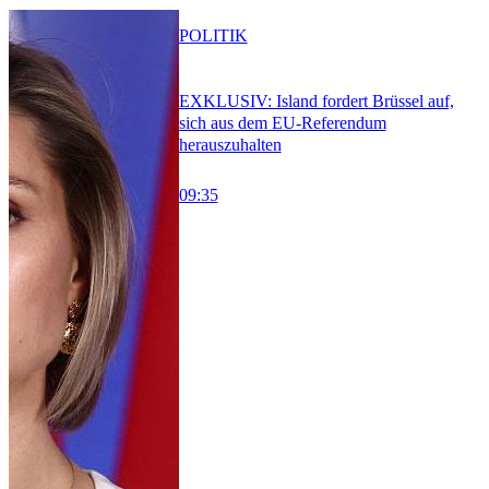
POLITIK
EXKLUSIV: Island fordert Brüssel auf,
sich aus dem EU-Referendum
herauszuhalten
09:35