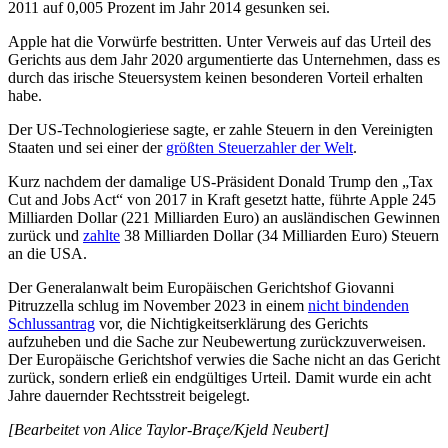
2011 auf 0,005 Prozent im Jahr 2014 gesunken sei.
Apple hat die Vorwürfe bestritten. Unter Verweis auf das Urteil des
Gerichts aus dem Jahr 2020 argumentierte das Unternehmen, dass es
durch das irische Steuersystem keinen besonderen Vorteil erhalten
habe.
Der US-Technologieriese sagte, er zahle Steuern in den Vereinigten
Staaten und sei einer der
größten Steuerzahler der Welt
.
Kurz nachdem der damalige US-Präsident Donald Trump den „Tax
Cut and Jobs Act“ von 2017 in Kraft gesetzt hatte, führte Apple 245
Milliarden Dollar (221 Milliarden Euro) an ausländischen Gewinnen
zurück und
zahlte
38 Milliarden Dollar (34 Milliarden Euro) Steuern
an die USA.
Der Generalanwalt beim Europäischen Gerichtshof Giovanni
Pitruzzella schlug im November 2023 in einem
nicht bindenden
Schlussantrag
vor, die Nichtigkeitserklärung des Gerichts
aufzuheben und die Sache zur Neubewertung zurückzuverweisen.
Der Europäische Gerichtshof verwies die Sache nicht an das Gericht
zurück, sondern erließ ein endgültiges Urteil. Damit wurde ein acht
Jahre dauernder Rechtsstreit beigelegt.
[Bearbeitet von Alice Taylor-Braçe/Kjeld Neubert]