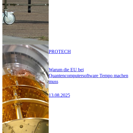
PRO
TECH
Warum die EU bei
Quantencomputersoftware Tempo machen
muss
13.08.2025