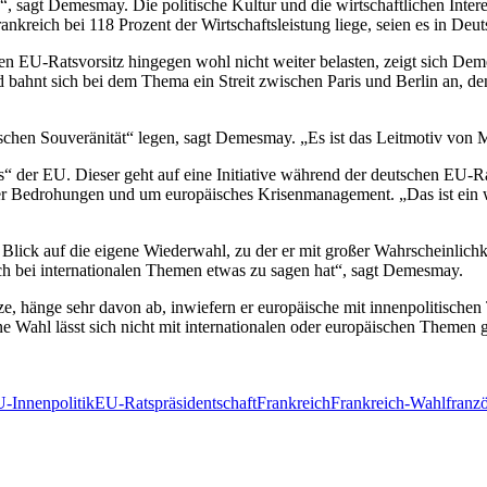
sagt Demesmay. Die politische Kultur und die wirtschaftlichen Interess
nkreich bei 118 Prozent der Wirtschaftsleistung liege, seien es in Deu
n EU-Ratsvorsitz hingegen wohl nicht weiter belasten, zeigt sich Dem
bahnt sich bei dem Thema ein Streit zwischen Paris und Berlin an, de
hen Souveränität“ legen, sagt Demesmay. „Es ist das Leitmotiv von Ma
der EU. Dieser geht auf eine Initiative während der deutschen EU-Rat
r Bedrohungen und um europäisches Krisenmanagement. „Das ist ein wi
lick auf die eigene Wiederwahl, zu der er mit großer Wahrscheinlichke
ch bei internationalen Themen etwas zu sagen hat“, sagt Demesmay.
e, hänge sehr davon ab, inwiefern er europäische mit innenpolitisch
 Wahl lässt sich nicht mit internationalen oder europäischen Themen g
-Innenpolitik
EU-Ratspräsidentschaft
Frankreich
Frankreich-Wahl
franz