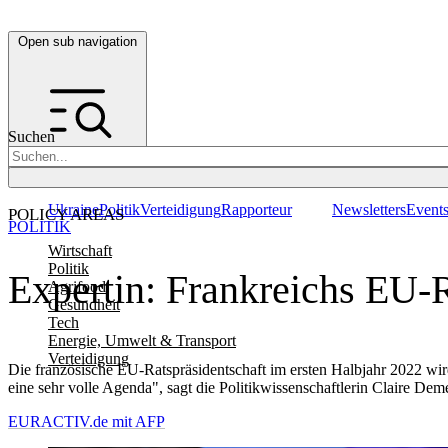
Open sub navigation
Suchen
Ukraine
Politik
Verteidigung
Rapporteur
Newsletters
Event
POLICY AREAS
POLITIK
Wirtschaft
Politik
Expertin: Frankreichs EU-R
Agrifood
Gesundheit
Tech
Energie, Umwelt & Transport
Verteidigung
Die französische EU-Ratspräsidentschaft im ersten Halbjahr 2022 wir
eine sehr volle Agenda", sagt die Politikwissenschaftlerin Claire D
EURACTIV.de mit AFP