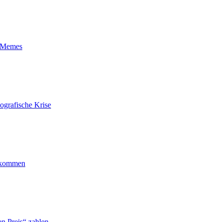
t-Memes
ografische Krise
ankommen
n Preis“ zahlen