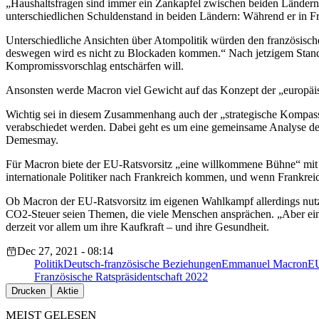
„Haushaltsfragen sind immer ein Zankapfel zwischen beiden Ländern“, 
unterschiedlichen Schuldenstand in beiden Ländern: Während er in Fra
Unterschiedliche Ansichten über Atompolitik würden den französische
deswegen wird es nicht zu Blockaden kommen.“ Nach jetzigem Stand 
Kompromissvorschlag entschärfen will.
Ansonsten werde Macron viel Gewicht auf das Konzept der „europäisc
Wichtig sei in diesem Zusammenhang auch der „strategische Kompass“ 
verabschiedet werden. Dabei geht es um eine gemeinsame Analyse de
Demesmay.
Für Macron biete der EU-Ratsvorsitz „eine willkommene Bühne“ mit B
internationale Politiker nach Frankreich kommen, und wenn Frankrei
Ob Macron der EU-Ratsvorsitz im eigenen Wahlkampf allerdings nutz
CO2-Steuer seien Themen, die viele Menschen ansprächen. „Aber eine
derzeit vor allem um ihre Kaufkraft – und ihre Gesundheit.
Dec 27, 2021 - 08:14
Politik
Deutsch-französische Beziehungen
Emmanuel Macron
EU
Französische Ratspräsidentschaft 2022
Drucken
Aktie
MEIST GELESEN