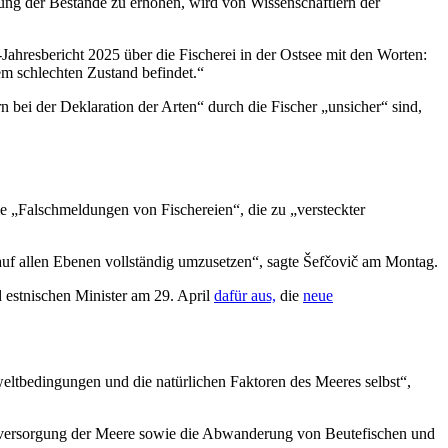
lung der Bestände zu erhöhen, wird von Wissenschaftlern der
Jahresbericht 2025 über die Fischerei in der Ostsee mit den Worten:
em schlechten Zustand befindet.“
 bei der Deklaration der Arten“ durch die Fischer „unsicher“ sind,
„Falschmeldungen von Fischereien“, die zu „versteckter
 auf allen Ebenen vollständig umzusetzen“, sagte Šefčovič am Montag.
 estnischen Minister am 29. April
dafür aus,
die
neue
eltbedingungen und die natürlichen Faktoren des Meeres selbst“,
ffversorgung der Meere sowie die Abwanderung von Beutefischen und