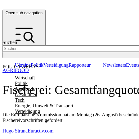
Open sub navigation
Suchen
Ukraine
Politik
Verteidigung
Rapporteur
Newsletters
Event
POLICY AREAS
AGRIFOOD
Wirtschaft
Politik
Fischerei: Gesamtfangquot
Agrifood
Gesundheit
Tech
Energie, Umwelt & Transport
Verteidigung
Die Europäische Kommission hat am Montag (26. August) beschränken
Fischereivorschriften gefordert.
Hugo Struna
Euractiv.com