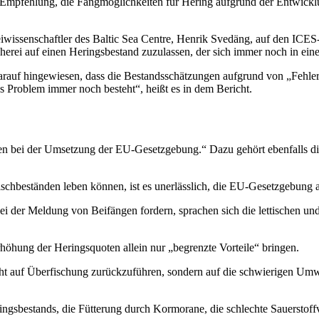
Die Empfehlung, die Fangmöglichkeiten für Hering aufgrund der Entwick
eiwissenschaftler des Baltic Sea Centre, Henrik Svedäng, auf den ICES-
scherei auf einen Heringsbestand zuzulassen, der sich immer noch in ein
arauf hingewiesen, dass die Bestandsschätzungen aufgrund von „Fehlern
es Problem immer noch besteht“, heißt es in dem Bericht.
bei der Umsetzung der EU-Gesetzgebung.“ Dazu gehört ebenfalls die 
ischbeständen leben können, ist es unerlässlich, die EU-Gesetzgebung
 der Meldung von Beifängen fordern, sprachen sich die lettischen und
höhung der Heringsquoten allein nur „begrenzte Vorteile“ bringen.
cht auf Überfischung zurückzuführen, sondern auf die schwierigen Umw
ingsbestands, die Fütterung durch Kormorane, die schlechte Sauersto