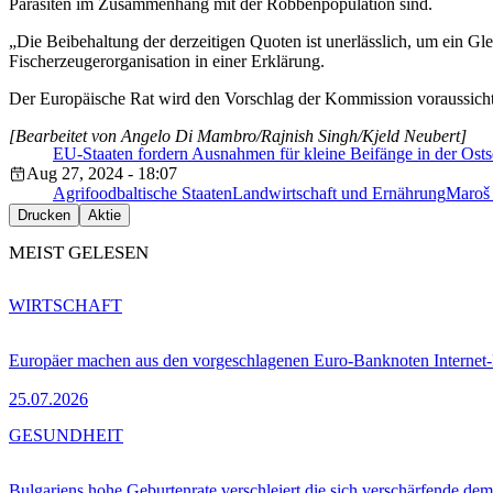
Parasiten im Zusammenhang mit der Robbenpopulation sind.
„Die Beibehaltung der derzeitigen Quoten ist unerlässlich, um ein Glei
Fischerzeugerorganisation in einer Erklärung.
Der Europäische Rat wird den Vorschlag der Kommission voraussichtl
[Bearbeitet von Angelo Di Mambro/Rajnish Singh/Kjeld Neubert]
EU-Staaten fordern Ausnahmen für kleine Beifänge in der Osts
Aug 27, 2024 - 18:07
Agrifood
baltische Staaten
Landwirtschaft und Ernährung
Maroš 
Drucken
Aktie
MEIST GELESEN
WIRTSCHAFT
Europäer machen aus den vorgeschlagenen Euro-Banknoten Interne
25.07.2026
GESUNDHEIT
Bulgariens hohe Geburtenrate verschleiert die sich verschärfende dem