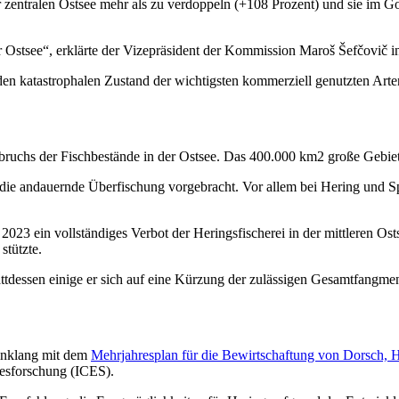
er zentralen Ostsee mehr als zu verdoppeln (+108 Prozent) und sie im 
r Ostsee“, erklärte der Vizepräsident der Kommission Maroš Šefčovič in
n den katastrophalen Zustand der wichtigsten kommerziell genutzten Art
uchs der Fischbestände in der Ostsee. Das 400.000 km2 große Gebiet
ie andauernde Überfischung vorgebracht. Vor allem bei Hering und Spr
3 ein vollständiges Verbot der Heringsfischerei in der mittleren Ost
stützte.
attdessen einige er sich auf eine Kürzung der zulässigen Gesamtfangm
Einklang mit dem
Mehrjahresplan für die Bewirtschaftung von Dorsch, H
resforschung (ICES).