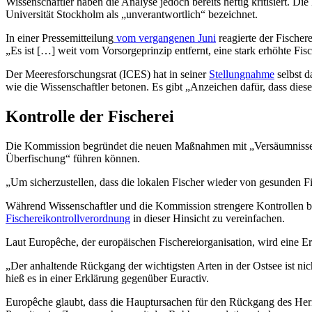
Wissenschaftler haben die Analyse jedoch bereits heftig kritisiert. 
Universität Stockholm als „unverantwortlich“ bezeichnet.
In einer Pressemitteilung
vom vergangenen Juni
reagierte der Fischer
„Es ist […] weit vom Vorsorgeprinzip entfernt, eine stark erhöhte Fi
Der Meeresforschungsrat (ICES) hat in seiner
Stellungnahme
selbst d
wie die Wissenschaftler betonen. Es gibt „Anzeichen dafür, dass dies
Kontrolle der Fischerei
Die Kommission begründet die neuen Maßnahmen mit „Versäumnissen 
Überfischung“ führen können.
„Um sicherzustellen, dass die lokalen Fischer wieder von gesunden F
Während Wissenschaftler und die Kommission strengere Kontrollen bei
Fischereikontrollverordnung
in dieser Hinsicht zu vereinfachen.
Laut Europêche, der europäischen Fischereiorganisation, wird eine Er
„Der anhaltende Rückgang der wichtigsten Arten in der Ostsee ist ni
hieß es in einer Erklärung gegenüber Euractiv.
Europêche glaubt, dass die Hauptursachen für den Rückgang des Her