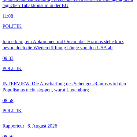
täglichen Tabakkonsum in der EU
11:08
POLITIK
Iran erklärt, ein Abkommen mit Oman über Hormus stehe kurz
bevor, doch die Wiedereröffnung hänge von den USA ab
09:33
POLITIK
INTERVIEW: Die Abschaffung des Schengen-Raums wird den
Populismus nicht stoppen, warnt Luxemburg
08:58
POLITIK
Rapporteur | 6. August 2026
08:56