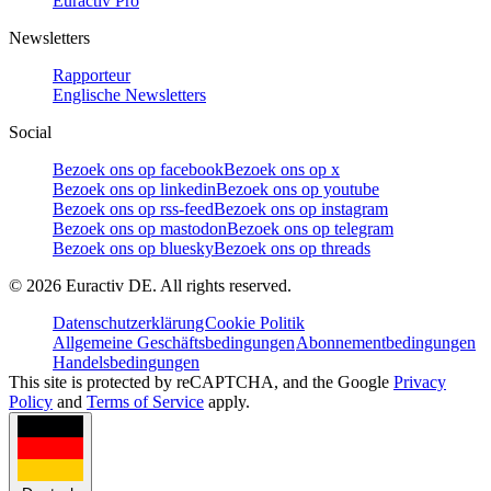
Euractiv Pro
Newsletters
Rapporteur
Englische Newsletters
Social
Bezoek ons op facebook
Bezoek ons op x
Bezoek ons op linkedin
Bezoek ons op youtube
Bezoek ons op rss-feed
Bezoek ons op instagram
Bezoek ons op mastodon
Bezoek ons op telegram
Bezoek ons op bluesky
Bezoek ons op threads
©
2026
Euractiv DE. All rights reserved.
Datenschutzerklärung
Cookie Politik
Allgemeine Geschäftsbedingungen
Abonnementbedingungen
Handelsbedingungen
This site is protected by reCAPTCHA, and the Google
Privacy
Policy
and
Terms of Service
apply.