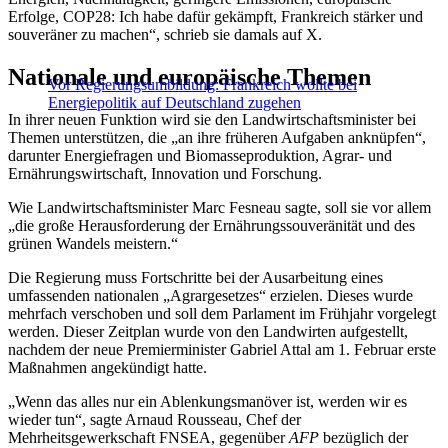
Erfolge, COP28: Ich habe dafür gekämpft, Frankreich stärker und
souveräner zu machen“, schrieb sie damals auf X.
Nationale und europäische Themen
Vor Regierungsumbildung: Frankreich wollte bei
Energiepolitik auf Deutschland zugehen
In ihrer neuen Funktion wird sie den Landwirtschaftsminister bei
Themen unterstützen, die „an ihre früheren Aufgaben anknüpfen“,
darunter Energiefragen und Biomasseproduktion, Agrar- und
Ernährungswirtschaft, Innovation und Forschung.
Wie Landwirtschaftsminister Marc Fesneau sagte, soll sie vor allem
„die große Herausforderung der Ernährungssouveränität und des
grünen Wandels meistern.“
Die Regierung muss Fortschritte bei der Ausarbeitung eines
umfassenden nationalen „Agrargesetzes“ erzielen. Dieses wurde
mehrfach verschoben und soll dem Parlament im Frühjahr vorgelegt
werden. Dieser Zeitplan wurde von den Landwirten aufgestellt,
nachdem der neue Premierminister Gabriel Attal am 1. Februar erste
Maßnahmen angekündigt hatte.
„Wenn das alles nur ein Ablenkungsmanöver ist, werden wir es
wieder tun“, sagte Arnaud Rousseau, Chef der
Mehrheitsgewerkschaft FNSEA, gegenüber
AFP
bezüglich der