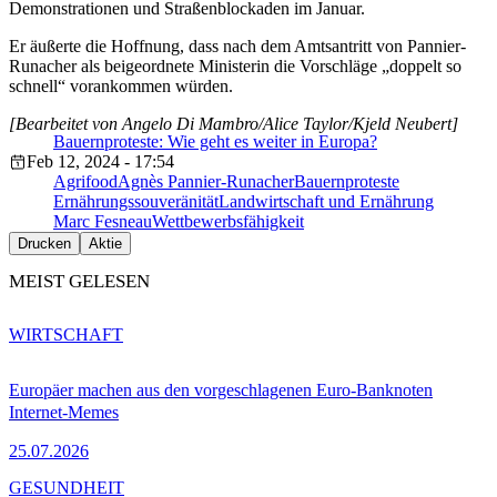
Demonstrationen und Straßenblockaden im Januar.
Er äußerte die Hoffnung, dass nach dem Amtsantritt von Pannier-
Runacher als beigeordnete Ministerin die Vorschläge „doppelt so
schnell“ vorankommen würden.
[Bearbeitet von Angelo Di Mambro/Alice Taylor/Kjeld Neubert]
Bauernproteste: Wie geht es weiter in Europa?
Feb 12, 2024 - 17:54
Agrifood
Agnès Pannier-Runacher
Bauernproteste
Ernährungssouveränität
Landwirtschaft und Ernährung
Marc Fesneau
Wettbewerbsfähigkeit
Drucken
Aktie
MEIST GELESEN
WIRTSCHAFT
Europäer machen aus den vorgeschlagenen Euro-Banknoten
Internet-Memes
25.07.2026
GESUNDHEIT