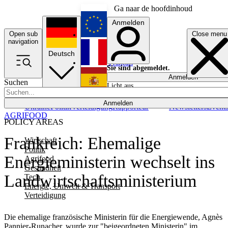
Ga naar de hoofdinhoud
Anmelden
Open sub
Close menu
English
navigation
Deutsch
Français
Sie sind abgemeldet.
Anmelden
Suchen
Licht aus
Español
Anmelden
Ukraine
Politik
Verteidigung
Rapporteur
Newsletters
Event
AGRIFOOD
POLICY AREAS
Frankreich: Ehemalige
Wirtschaft
Politik
Energieministerin wechselt ins
Agrifood
Gesundheit
Landwirtschaftsministerium
Tech
Energie, Umwelt & Transport
Verteidigung
Die ehemalige französische Ministerin für die Energiewende, Agnès
Pannier-Runacher, wurde zur "beigeordneten Ministerin" im