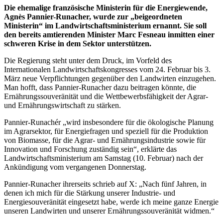
Die ehemalige französische Ministerin für die Energiewende,
Agnès Pannier-Runacher, wurde zur „beigeordneten
Ministerin“ im Landwirtschaftsministerium ernannt. Sie soll
den bereits amtierenden Minister Marc Fesneau inmitten einer
schweren Krise in dem Sektor unterstützen.
Die Regierung steht unter dem Druck, im Vorfeld des
Internationalen Landwirtschaftskongresses vom 24. Februar bis 3.
März neue Verpflichtungen gegenüber den Landwirten einzugehen.
Man hofft, dass Pannier-Runacher dazu beitragen könnte, die
Ernährungssouveränität und die Wettbewerbsfähigkeit der Agrar-
und Ernährungswirtschaft zu stärken.
Pannier-Runachér „wird insbesondere für die ökologische Planung
im Agrarsektor, für Energiefragen und speziell für die Produktion
von Biomasse, für die Agrar- und Ernährungsindustrie sowie für
Innovation und Forschung zuständig sein“, erklärte das
Landwirtschaftsministerium am Samstag (10. Februar) nach der
Ankündigung vom vergangenen Donnerstag.
Pannier-Runacher ihrerseits schrieb auf X: „Nach fünf Jahren, in
denen ich mich für die Stärkung unserer Industrie- und
Energiesouveränität eingesetzt habe, werde ich meine ganze Energie
unseren Landwirten und unserer Ernährungssouveränität widmen.“