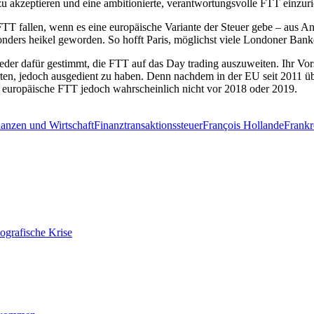
zu akzeptieren und eine ambitionierte, verantwortungsvolle FTT einzuri
ie FTT fallen, wenn es eine europäische Variante der Steuer gebe – aus A
esonders heikel geworden. So hofft Paris, möglichst viele Londoner Ban
eder dafür gestimmt, die FTT auf das Day trading auszuweiten. Ihr Vor
en, jedoch ausgedient zu haben. Denn nachdem in der EU seit 2011 üb
ie europäische FTT jedoch wahrscheinlich nicht vor 2018 oder 2019.
nanzen und Wirtschaft
Finanztransaktionssteuer
François Hollande
Frankr
ografische Krise