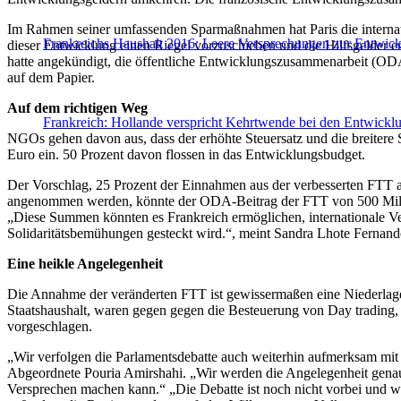
Im Rahmen seiner umfassenden Sparmaßnahmen hat Paris die internati
Frankreichs Haushalt 2016: Leere Versprechungen zur Entwic
dieser Entwicklung einen Riegel vorzuschieben und die Hilfsgelder 
hatte angekündigt, die öffentliche Entwicklungszusammenarbeit (ODA
auf dem Papier.
Auf dem richtigen Weg
Frankreich: Hollande verspricht Kehrtwende bei den Entwick
NGOs gehen davon aus, dass der erhöhte Steuersatz und die breitere 
Euro ein. 50 Prozent davon flossen in das Entwicklungsbudget.
Der Vorschlag, 25 Prozent der Einnahmen aus der verbesserten FTT al
angenommen werden, könnte der ODA-Beitrag der FTT von 500 Million
„Diese Summen könnten es Frankreich ermöglichen, internationale Ve
Solidaritätsbemühungen gesteckt wird.“, meint Sandra Lhote Fernan
Eine heikle Angelegenheit
Die Annahme der veränderten FTT ist gewissermaßen eine Niederlage fü
Staatshaushalt, waren gegen gegen die Besteuerung von Day trading,
vorgeschlagen.
„Wir verfolgen die Parlamentsdebatte auch weiterhin aufmerksam mit und
Abgeordnete Pouria Amirshahi. „Wir werden die Angelegenheit genau i
Versprechen machen kann.“ „Die Debatte ist noch nicht vorbei und wi