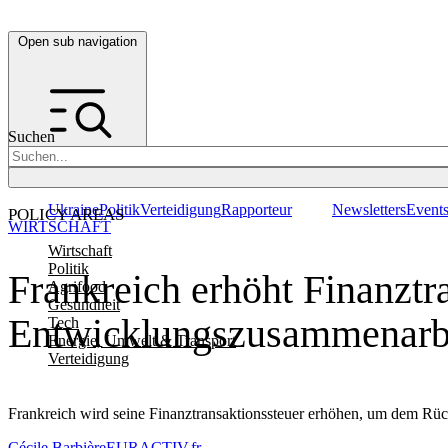
Open sub navigation
Suchen
Ukraine
Politik
Verteidigung
Rapporteur
Newsletters
Event
POLICY AREAS
WIRTSCHAFT
Wirtschaft
Politik
Frankreich erhöht Finanztr
Agrifood
Gesundheit
Entwicklungszusammenarb
Tech
Energie, Umwelt & Transport
Verteidigung
Frankreich wird seine Finanztransaktionssteuer erhöhen, um dem R
Cécile Barbière
EURACTIV.fr