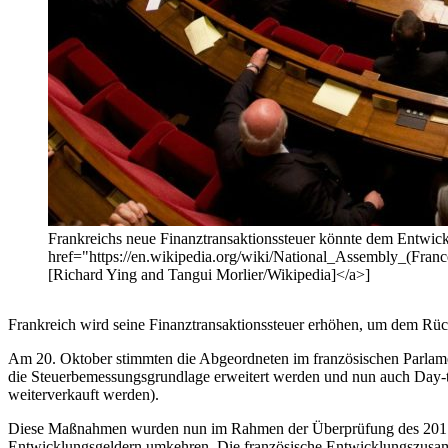
Frankreichs neue Finanztransaktionssteuer könnte dem Entwickl
href="https://en.wikipedia.org/wiki/National_Assembly_(F
[Richard Ying and Tangui Morlier/Wikipedia]</a>]
Frankreich wird seine Finanztransaktionssteuer erhöhen, um dem Rü
Am 20. Oktober stimmten die Abgeordneten im französischen Parlamen
die Steuerbemessungsgrundlage erweitert werden und nun auch Day-tr
weiterverkauft werden).
Diese Maßnahmen wurden nun im Rahmen der Überprüfung des 2017-Ha
Entwicklungsgeldern umkehren. Die französische Entwicklungszusamme