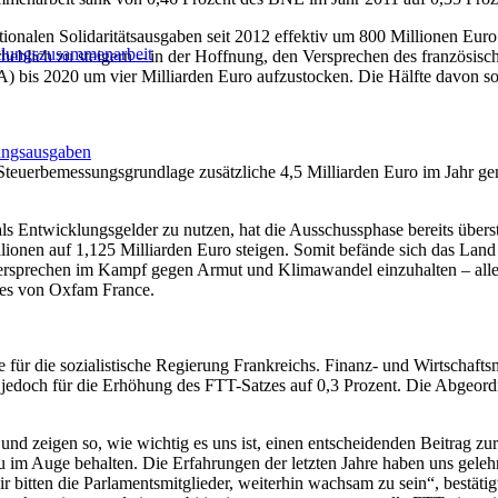
onalen Solidaritätsausgaben seit 2012 effektiv um 800 Millionen Euro
klungszusammenarbeit
erheblich zu steigern – in der Hoffnung, den Versprechen des französ
) bis 2020 um vier Milliarden Euro aufzustocken. Die Hälfte davon sol
lungsausgaben
Steuerbemessungsgrundlage zusätzliche 4,5 Milliarden Euro im Jahr ge
s Entwicklungsgelder zu nutzen, hat die Ausschussphase bereits übers
en auf 1,125 Milliarden Euro steigen. Somit befände sich das Land w
rsprechen im Kampf gegen Armut und Klimawandel einzuhalten – allerdi
des von Oxfam France.
r die sozialistische Regierung Frankreichs. Finanz- und Wirtschaftsmi
 jedoch für die Erhöhung des FTT-Satzes auf 0,3 Prozent. Die Abgeord
 zeigen so, wie wichtig es uns ist, einen entscheidenden Beitrag zur int
m Auge behalten. Die Erfahrungen der letzten Jahre haben uns gelehrt
r bitten die Parlamentsmitglieder, weiterhin wachsam zu sein“, bestäti