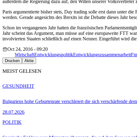
außerdem die Regierung dazu auf, den Willen unserer Volksvertreter 
Paris argumentierte bisher stets, Day trading solle erst dann unter d
werden. Gerade angesichts des Brexits ist die Debatte dieses Jahr b
Schon im vergangenen Jahr hatten die französischen Parlamentsmitgli
Jahr scheint das Argument, man müsse auf eine europaweite FTT wart
involvierten Staaten schließlich auf einen Nenner. Eingeführt wird d
Oct 24, 2016 - 09:20
Wirtschaft
Entwicklungspolitik
Entwicklungszusammenarbeit
Fi
Drucken
Aktie
MEIST GELESEN
GESUNDHEIT
Bulgariens hohe Geburtenrate verschleiert die sich verschärfende dem
28.07.2026
POLITIK