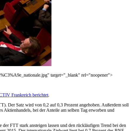
l%C3%A9e_nationale.jpg" target="_blank" rel="noopener">
IV Frankreich berichtet
.
TT). Der Satz wird von 0,2 auf 0,3 Prozent angehoben. Außerdem soll
s Aktienhandels, bei der Anteile am selben Tag erworben und
er FTT stark ansteigen lassen und den rückläufigen Trend bei den
 2015. Der internationale Zielwert liegt bei 0,7 Prozent des BNE.