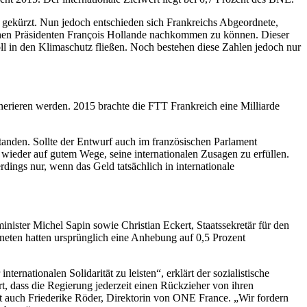
 gekürzt. Nun jedoch entschieden sich Frankreichs Abgeordnete,
ischen Präsidenten François Hollande nachkommen zu können. Dieser
l in den Klimaschutz fließen. Noch bestehen diese Zahlen jedoch nur
nerieren werden. 2015 brachte die FTT Frankreich eine Milliarde
tanden. Sollte der Entwurf auch im französischen Parlament
ieder auf gutem Wege, seine internationalen Zusagen zu erfüllen.
ngs nur, wenn das Geld tatsächlich in internationale
nister Michel Sapin sowie Christian Eckert, Staatssekretär für den
neten hatten ursprünglich eine Anhebung auf 0,5 Prozent
ernationalen Solidarität zu leisten“, erklärt der sozialistische
, dass die Regierung jederzeit einen Rückzieher von ihren
gt auch Friederike Röder, Direktorin von ONE France. „Wir fordern