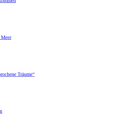
ankommen
n Meer
brochene Träume“
en