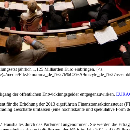
ungsetat jährlich 1,125 Milliarden Euro einbringen. [<a
rance)#/media/File:Panorama_de_l%27h%C3%A9micyle_de_l%27assemb
ckgang der öffentlichen Entwicklungsgelder entgegenzuwirken.
EURACT
t für die Erhöhung der 2013 eigeführten Finanztransaktionssteuer (F
ading-Geschäfte umfassen (eine hochriskante und spekulative Form de
ushaltes durch das Parlament angenommen. Sie werden die Erträge d
narbeit sank von 0,46 Prozent des BNE im Jahr 2011 auf 0,35 Prozent