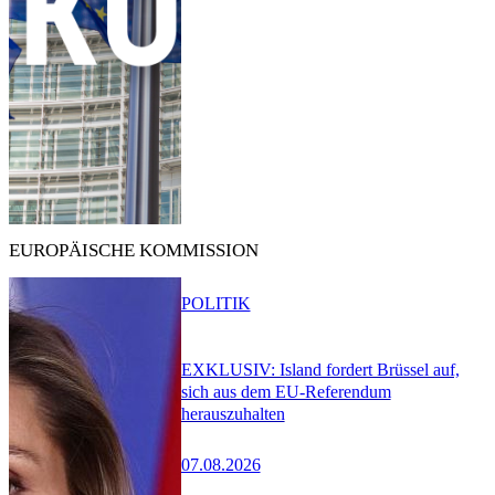
EUROPÄISCHE KOMMISSION
POLITIK
EXKLUSIV: Island fordert Brüssel auf,
sich aus dem EU-Referendum
herauszuhalten
07.08.2026