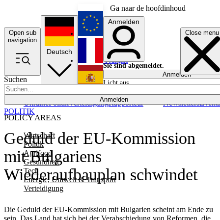
Ga naar de hoofdinhoud
Anmelden
Open sub
Close menu
English
navigation
Deutsch
Français
Sie sind abgemeldet.
Anmelden
Suchen
Licht aus
Español
Anmelden
Ukraine
Politik
Verteidigung
Rapporteur
Newsletters
Event
POLITIK
POLICY AREAS
Geduld der EU-Kommission
Wirtschaft
Politik
mit Bulgariens
Agrifood
Gesundheit
Wiederaufbauplan schwindet
Tech
Energie, Umwelt & Transport
Verteidigung
Die Geduld der EU-Kommission mit Bulgarien scheint am Ende zu
sein. Das Land hat sich bei der Verabschiedung von Reformen, die