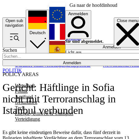
Ga naar de hoofdinhoud
Anmelden
Open sub
Close menu
English
navigation
Deutsch
Français
Sie sind abgemeldet.
Anmelden
Suchen
Licht aus
Español
Anmelden
Ukraine
Politik
Verteidigung
Rapporteur
Newsletters
Event
POLITIK
POLICY AREAS
Gericht: Häftlinge in Sofia
Wirtschaft
Politik
nicht mit Terroranschlag in
Agrifood
Gesundheit
Istanbul verbunden
Tech
Energie, Umwelt & Transport
Verteidigung
Es gibt keine eindeutigen Beweise dafür, dass fünf derzeit in
Bulgarien inhaftierte Verdächtige an dem Terroranschlag vom 13.