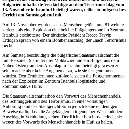
Bulgarien inhaftierte Verdächtige an dem Terroranschlag vom
13. November in Istanbul beteiligt waren, teilte ein bulgarisches
Gericht am Samstagabend mit.
Am 13. November wurden sechs Menschen getötet und 81 weitere
verletzt, als eine Explosion eine belebte Fußgängerzone im Zentrum
Istanbuls erschütterte. Der türkische Präsident Recep Tayyip
Erdogan sprach von einem Bombenanschlag, der „nach Terrorismus
riecht.“
Am Samstag beschuldigte die bulgarische Staatsanwaltschaft die
fünf Personen (darunter drei Moldawier und ein Bürger aus dem
Nahen Osten), an dem Anschlag in Istanbul beteiligt gewesen zu
sein, machte aber keine Angaben dazu, wie sie festgenommen
wurden. Den Ermittler:innen zufolge leisteten die Festgenommenen
nach der Explosion im Zentrum Istanbuls logistische und
kommunikative Hilfe.
Die Staatsanwaltschaft erhob den Vorwurf des Menschenhandels,
des Schmuggels und des Terrorismus. In einer vorläufigen
Anhörung fand das Stadtgericht Sofia jedoch keine eindeutigen
Beweise dafür, dass die Angeklagten in irgendeiner Weise mit dem
Anschlag in Verbindung stehen. Der Richter beschloss jedoch, sie
wegen des Vorwurfs des Menschenhandels in Haft zu halten.