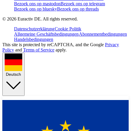
Bezoek ons op mastodon
Bezoek ons op telegram
Bezoek ons op bluesky
Bezoek ons op threads
©
2026
Euractiv DE. All rights reserved.
Datenschutzerklärung
Cookie Politik
Allgemeine Geschäftsbedingungen
Abonnementbedingungen
Handelsbedingungen
This site is protected by reCAPTCHA, and the Google
Privacy
Policy
and
Terms of Service
apply.
Deutsch