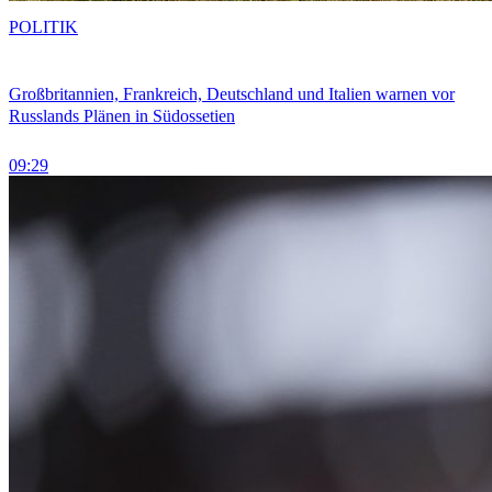
POLITIK
Großbritannien, Frankreich, Deutschland und Italien warnen vor
Russlands Plänen in Südossetien
09:29