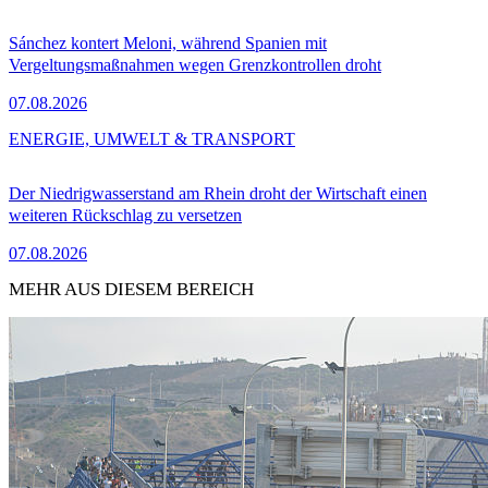
Sánchez kontert Meloni, während Spanien mit
Vergeltungsmaßnahmen wegen Grenzkontrollen droht
07.08.2026
ENERGIE, UMWELT & TRANSPORT
Der Niedrigwasserstand am Rhein droht der Wirtschaft einen
weiteren Rückschlag zu versetzen
07.08.2026
MEHR AUS DIESEM BEREICH